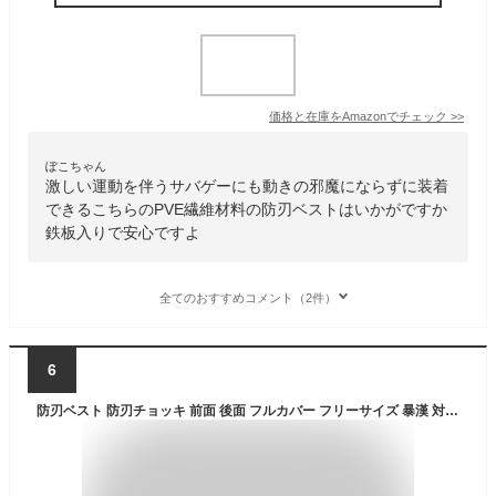
価格と在庫を
Amazon
でチェック
>>
ぽこちゃん
激しい運動を伴うサバゲーにも動きの邪魔にならずに装着
できるこちらのPVE繊維材料の防刃ベストはいかがですか
鉄板入りで安心ですよ
全てのおすすめコメント（2件）
6
防刃ベスト 防刃チョッキ 前面 後面 フルカバー フリーサイズ 暴漢 対策 警備 警護 護身