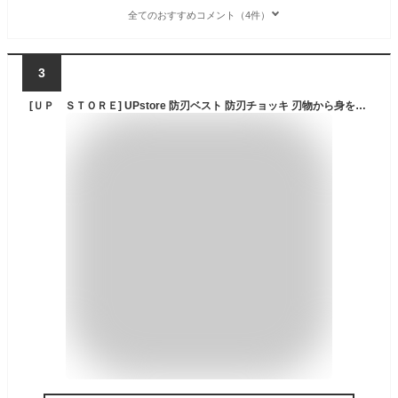
全てのおすすめコメント（4件）
3
[ＵＰ ＳＴＯＲＥ] UPstore 防刃ベスト 防刃チョッキ 刃物から身を守る 保護ベスト 前後金属 フリーサイズ 収納袋付 切れない 防犯 警備 警護 護身 セキュリティガード サバゲ― ブラック