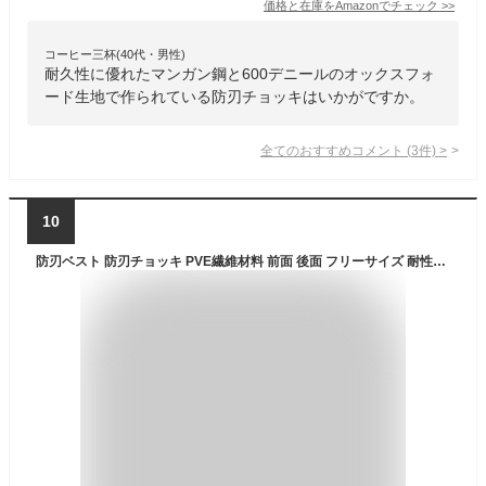
価格と在庫を
Amazon
でチェック
>>
コーヒー三杯(40代・男性)
耐久性に優れたマンガン鋼と600デニールのオックスフォ
ード生地で作られている防刃チョッキはいかがですか。
全てのおすすめコメント
(
3
件)
>
10
防刃ベスト 防刃チョッキ PVE繊維材料 前面 後面 フリーサイズ 耐性に 防刃ベスト チョッキ 防水 鉄板入り サイズ調節可能 暴漢/対策/警備/警護/護身 セキュリティガード (グリーン)