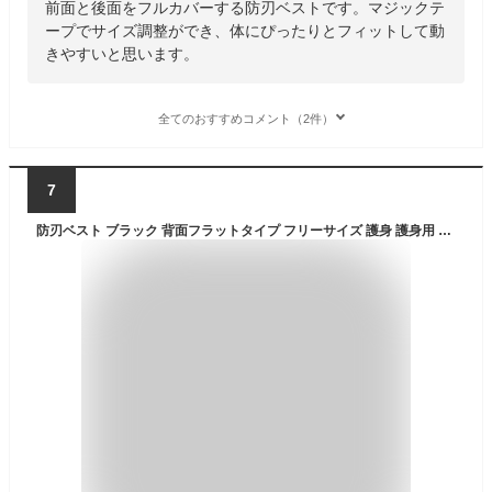
前面と後面をフルカバーする防刃ベストです。マジックテ
ープでサイズ調整ができ、体にぴったりとフィットして動
きやすいと思います。
全てのおすすめコメント（2件）
7
防刃ベスト ブラック 背面フラットタイプ フリーサイズ 護身 護身用 護身用品 防犯用品 防刃 ベスト ナイロン 高強度金属プレート マジックテープ ベルクロ 接客業 客室乗務員 セキュリティー 税関 護身グッズ 防犯グッズ 護身用グッズ 防衛用 本物