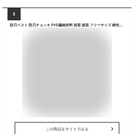
5
防刃ベスト 防刃チョッキ PVE繊維材料 前面 後面 フリーサイズ 耐性に 防刃ベスト チョッキ 防水 鉄板入り サイズ調節可能 暴漢/対策/警備/警護/護身 セキュリティガード (ブラック)
この商品をサイトでみる