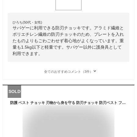
ひろち(50代・女性)
サバゲーに利用できる防刃チョッキです。アラミド繊維と
ポリエチレン繊維の防刃チョッキのため、プレートを入れ
たものよりもごわごわせず着心地がよくなっています。重
量も1.5kg以下と軽量です。サバゲー以外に護身具として
利用できます。
全てのおすすめコメント（3件）
SOLD
防護 ベスト チョッキ 刃物から身を守る 防刃チョッキ 防刃ベスト フリーサイズ 切れない 保護ベスト 防犯 警備 警護 護身 セキュリティガード ボディガード