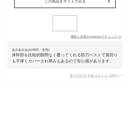
この商品をサイトでみる
価格と在庫を
Amazon
でチェック
>>
あみあみあみ(40代・女性)
体幹部を比較的隙間なく覆ってくれる防刃ベストで肩回り
も手厚くカバーされ厚みもあるので安心感があります。
全てのおすすめコメント
(
1
件)
>