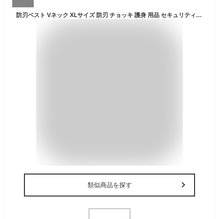
防刃ベスト Vネック XLサイズ 防刃 チョッキ 護身 用品 セキュリティ 自己 防衛 ウェア 突き刺し 防刃グッズ ベスト メンズ レディース 本物 アイスピック ナイフ 防刃性能 噛み付き 護身用 保護 女性 男性 護身グッズ 護身用品【送料無料】 ポイント消化 お買い物マラソン
類似商品を探す