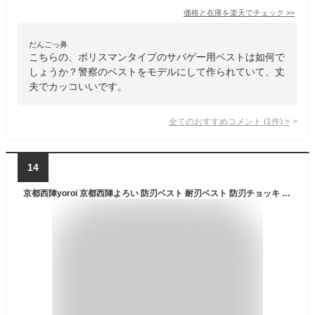
価格と在庫を
楽天
でチェック
>>
だんごっ鼻
こちらの、ポリスマンタイプのサバゲー用ベストは如何で
しょうか？警察のベストをモデルにして作られていて、丈
夫でカッコいいです。
全てのおすすめコメント
(
1
件)
>
14
京都西陣yoroi 京都西陣よろい 防刃ベスト 耐刃ベスト 防刃チョッキ 新 セーフティインナーベスト フロントフルカバーモデル 脇強化タイプ 織りタイプ(SP-AB1) 編みタイプ(SP-AB2) フェルトタイプ(SP-AB5)【在庫がないものは納期未定です。お問い合わせ下さい。】