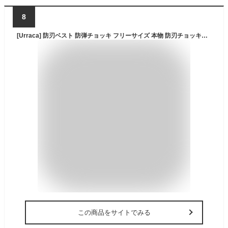
8
[Urraca] 防刃ベスト 防弾チョッキ フリーサイズ 本物 防刃チョッキフリ よろい 耐刃ベスト ーサイズ 切れない 力ポリエチレン繊維使用 セーフティーベスト警備 警護 護身 セキュリティガード
この商品をサイトでみる