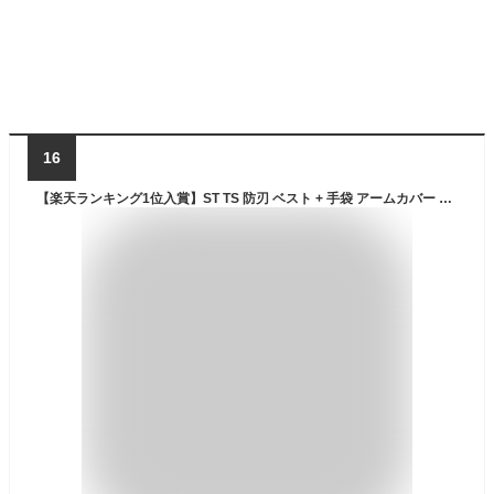
16
【楽天ランキング1位入賞】ST TS 防刃 ベスト + 手袋 アームカバー 3点セット フリーサイズ チョッキ 暴漢 対策 警備 警護 護身 サバゲー