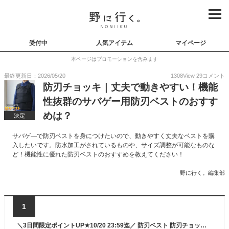
受付中
人気アイテム
マイページ
本ページはプロモーションを含みます
最終更新日：2026/05/20
1308
View
29
コメント
防刃チョッキ｜丈夫で動きやすい！機能
性抜群のサバゲー用防刃ベストのおすす
めは？
決定
サバゲ―で防刃ベストを身につけたいので、動きやすく丈夫なベストを購
入したいです。防水加工がされているものや、サイズ調整が可能なものな
ど！機能性に優れた防刃ベストのおすすめを教えてください！
野に行く。編集部
1
＼3日間限定ポイントUP★10/20 23:59迄／ 防刃ベスト 防刃チョッキ 保護ベスト サバイバル サバイバルゲーム サバゲ― ジャングル 探検 冒険 アウトドア 狩猟 狩猟服 ベスト チョッキ ボディガード ガード 収納袋付 フリーサイズ 切れない 防犯 警備 警護 護身