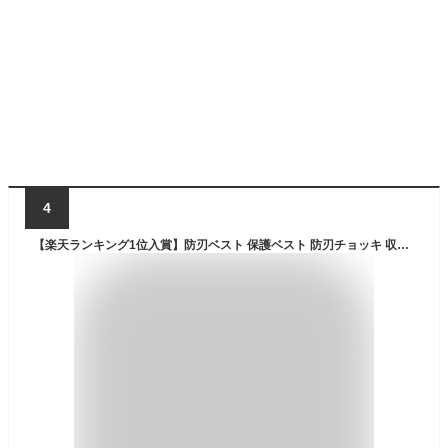
4
【楽天ランキング1位入賞】防刃ベスト 保護ベスト 防刃チョッキ 収納袋付 フリーサイズ 切れない 防犯 警備 警護 護身 セキュリティガード( ブラック)