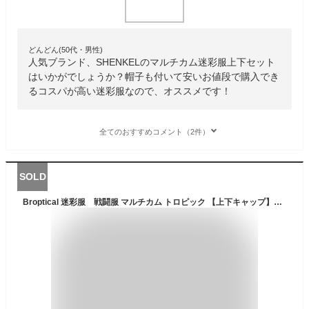
どんどん(50代・男性)
人気ブランド、SHENKELのマルチカム迷彩服上下セット
はいかがでしょうか？帽子も付いて安いお値段で購入でき
るコスパが高い迷彩服なので、オススメです！
全てのおすすめコメント（2件）
SOLD
Broptical 迷彩服 戦闘服 マルチカム トロピック 【上下キャップ】セット 小さいサイズ レディース ミリタリー 迷彩パターン サバイバルゲーム サバゲー 迷彩 服 メンズ 女子 初心者 服装