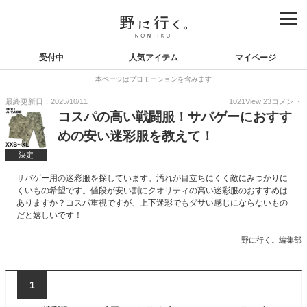
受付中
人気アイテム
マイページ
本ページはプロモーションを含みます
最終更新日：2025/10/11
1021
View
23
コメント
コスパの高い戦闘服！サバゲーにおすす
めの安い迷彩服を教えて！
決定
サバゲー用の迷彩服を探しています。汚れが目立ちにくく敵にみつかりに
くいもの希望です。値段が安い割にクオリティの高い迷彩服のおすすめは
ありますか？コスパ重視ですが、上下迷彩でもダサい感じにならないもの
だと嬉しいです！
野に行く。編集部
1