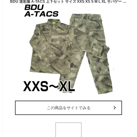
BDU 迷彩服 A-TACS 上下セット サイズ XXS XS S M L XL サバゲー 装備 サバイバルゲーム ミリタリー 服 ジャケット メンズ レディース 大きいサイズ カモフラ カモフラージュ 迷彩 初心者 送料無料
この商品をサイトでみる