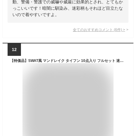
動、警備・警護での威嚇や威厳に効果的とされ、とてもか
っこいいです！暗闇に馴染み、迷彩柄もそれほど目立たな
いので着やすいですよ。
全てのおすすめコメント
(
6
件)
>
12
【特価品】SWAT風 マンドレイク タイフン 10点入り フルセット 迷彩服 上下セット ベスト ゴーグル メット マスク ベルト ポーチ 帽子 コスプレ ハロウィン サバイバルゲーム サバゲー 装備 服 服装 スワット swat 特殊部隊 警察 大きいサイズ サバゲーセット