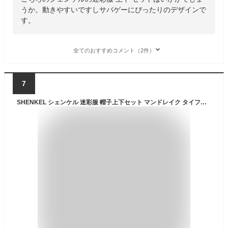
うか。動きやすいですしサバゲーにぴったりのデザインで
す。
全てのおすすめコメント（2件）
7
SHENKEL シェンケル 迷彩服 帽子上下セット マンドレイク タイフォン ハット/キャップ サバゲー 装備 サバイバルゲーム BDU 服 服装 特殊部隊 swat スワット メンズ レディース 女性 ジャケット パンツ ズボン 大きいサイズ コスプレ