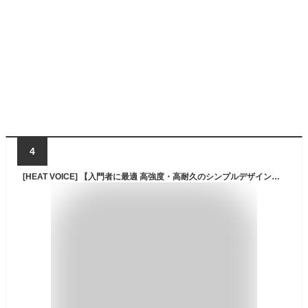
4
[HEAT VOICE] 【入門者に最適 高強度・高耐久のシンプルデザイン】 迷彩服 上下セット 戦闘服 BDU ジャケットタイプ サバゲー タクティカル ミリタリー 大きめなUS規格 (M, マルチカム)