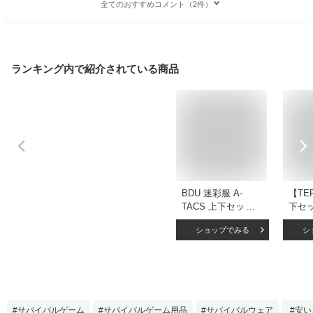
全てのおすすめコメント（2件）
ランキング内で紹介されている商品
BDU 迷彩服 A-
【TE
TACS 上下セット
下セッ
サイズ XXS XS S
業服 
ショップでみる
シ
M L XL サバゲー 装
ット
備 サバイバルゲー
ーム 
ム ミリタリー 服 ジ
タリー 
ャケット メンズ レ
ルチカ
ディース 大きいサ
イズ カモフラ カモ
サバイバルゲーム
サバイバルゲーム用品
サバイバルウェア
安い
フラージュ 迷彩 初