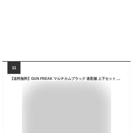
11
【送料無料】GUN FREAK マルチカムブラック 迷彩服 上下セット 日本人サイズ サバゲー BDU 戦闘服 ジャケット パンツ ミリタリー カモフラ サバゲ用 服 服装 装備 コスプレ 黒 ブラック