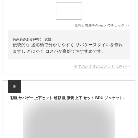
価格と在庫を
Amazon
でチェック
>>
あみあみあみ(40代・女性)
伝統的な 迷彩柄で分かりやすく サバゲースタイルを作れ
ますし とにかく コスパが良好でおすすめです。
全てのおすすめコメント
(
1
件)
>
9
彩服 サバゲー 上下セット 迷彩 服 服装 上下 セット BDU ジャケットパンツセット+ブーニーハットキラーキャップ サバゲー サバイバルゲーム ミリタリー コスプレ 米軍 戦闘服 送料無料 【あす楽】