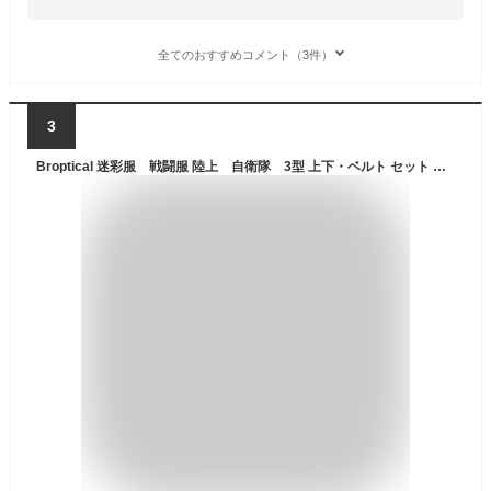
全てのおすすめコメント（3件）
3
Broptical 迷彩服 戦闘服 陸上 自衛隊 3型 上下・ベルト セット ミリタリー 迷彩パターン サバイバルゲーム サバゲー 迷彩 服 メンズ レディース 大きいサイズ 初心者 BDU 服装