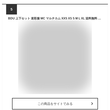
5
BDU 上下セット 迷彩服 MC マルチカム XXS XS S M L XL 送料無料 サバゲー 装備 サバイバルゲーム ミリタリー 服 ジャケット メンズ レディース 大きいサイズ 戦闘服 カモフラージュ カモフラ 初心者
この商品をサイトでみる