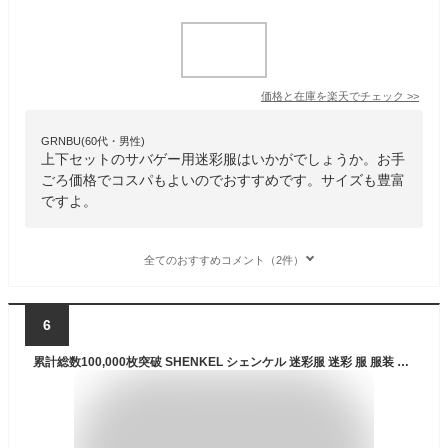
価格と在庫を
楽天
でチェック
>>
GRNBU(60代・男性)
上下セットのサバゲー用迷彩服はいかがでしょうか。お手
ごろ価格でコスパもよいのでおすすめです。サイズも豊富
ですよ。
全てのおすすめコメント（2件）
6
累計総数100,000枚突破 SHENKEL シェンケル 迷彩服 迷彩 服 服装 上下 セット ミリタリー サバイバルゲーム サバゲー メンズ レディース 女性 マルチカム bdu コスプレ ジャケット パンツ アメリカ軍 米軍 特殊部隊 上下セット 装備