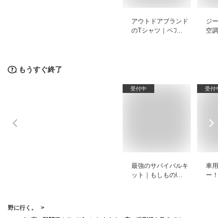
アウトドアブランド
ジ
のTシャツ｜ペアで
空
もおしゃれな街着向
テ
きレディースのおす
お
すめは？
もうすぐ終了
受付中
受付
最強のサバイバルキ
車
ット｜もしもの時の
ー
為に！緊急サバイバ
イ
ルセットのおすすめ
タ
は？
え
野に行く。