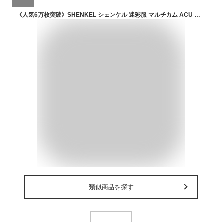
《人気6万枚突破》SHENKEL シェンケル 迷彩服 マルチカム ACU 上下 セット 帽子 BDU ブーニーハット パトロールキャップ ベースボールキャップ サバゲー メンズ レディース 服 服装 アメリカ軍 米軍 コスプレ 上下セット 装備
類似商品を探す