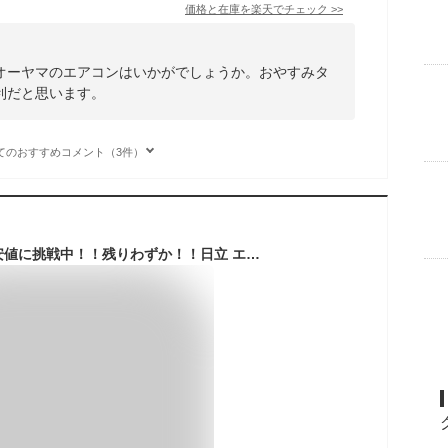
価格と在庫を
楽天
でチェック
>>
オーヤマのエアコンはいかがでしょうか。おやすみタ
利だと思います。
てのおすすめコメント（3件）
【工事費込み！】最安値に挑戦中！！残りわずか！！日立 エアコン 6畳用 23年モデル 「AJシリーズ」 冷房 暖房 除湿 家庭用エアコン RAS-AJ22N-W 工事保証3年付！東京、千葉、埼玉、神奈川限定！！エアコン 6畳工事費込み