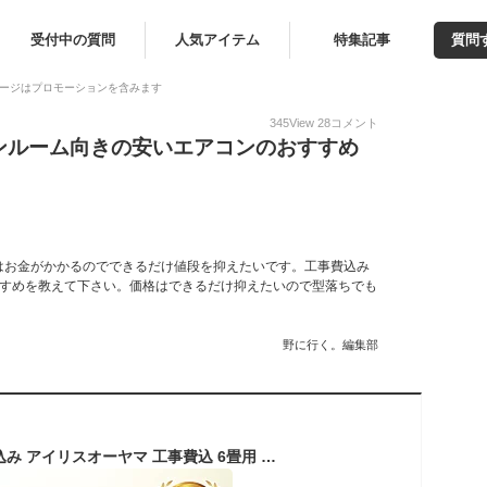
受付中の質問
人気アイテム
特集記事
質問
ージはプロモーションを含みます
345
View
28
コメント
ンルーム向きの安いエアコンのおすすめ
はお金がかかるのでできるだけ値段を抑えたいです。工事費込み
すすめを教えて下さい。価格はできるだけ抑えたいので型落ちでも
野に行く。編集部
エアコン 6畳 工事費込み アイリスオーヤマ 工事費込 6畳用 寝室 子供部屋 一人暮らし 内部清浄 タイマー付 入切 おやすみモード クーラー シンプル 100v スタンダード Sシリーズ IHF-2201S ルームエアコン 2.2kW * 【楽天リフォーム認定商品】