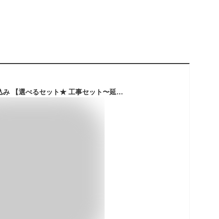
エアコン 6畳 工事費込み 【選べるセット★ 工事セット〜延長保証と工事セット】メーカーおまかせ 日立 富士通 東芝 2022年モデル 国内メーカー 工事費込 工事込み 工事込 airRCP 【楽天リフォーム認定商品】