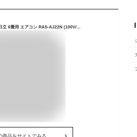
【工事費 込セット】日立 6畳用 エアコン RAS-AJ22N (100V/15A) 送料無料 工事費込み 23年モデル ※エリア限定※
の商品をサイトでみる