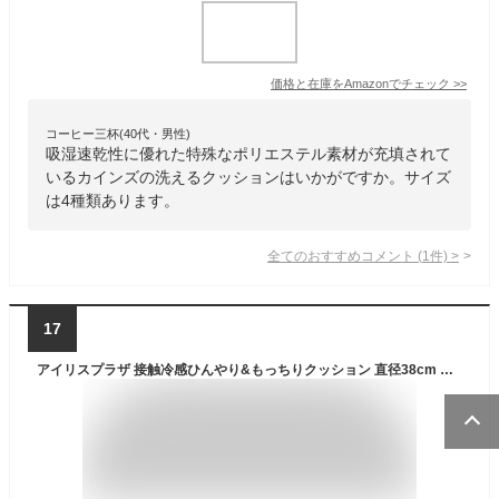
価格と在庫を
Amazon
でチェック
>>
コーヒー三杯(40代・男性)
吸湿速乾性に優れた特殊なポリエステル素材が充填されて
いるカインズの洗えるクッションはいかがですか。サイズ
は4種類あります。
全てのおすすめコメント
(
1
件)
>
17
アイリスプラザ 接触冷感ひんやり&もっちりクッション 直径38cm Q-MAX0.448 選べる2サイズ 抗菌防臭 丸洗いOK 低反発 丸 円形 スーパーひんやり グレージュ