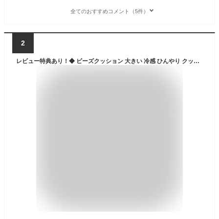
全てのおすすめコメント（5件）
2
レビュー特典あり！◆ ビーズクッション 大きい 冷感 ひんやり クッション 人をダメにするクッション 洗える カバー 伸縮素材 接触冷感 おしゃれ かわいい 無地 大型 巨大 ビーズソファ ソファー 特大クッション リビング 子供部屋 涼しい 夏 夏用