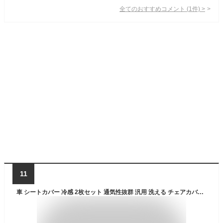
全てのおすすめコメント
(
1
件)
>
11
車 シートカバー 冷感 2枚セット 通気性抜群 汎用 洗える チェアカバー チェアマット 腰サポート クッション 蒸れない 涼しい ひんやり カーシート 座布団 運転席 助手席 軽自動車 おしゃれ 夏用 暑さ対策 ブラック オールシーズン 蒸れ対策 ズレない