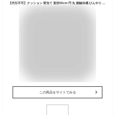
【代引不可】クッション 背当て 直径50cm 円 丸 接触冷感 ひんやり 洗える 枕 座布団 インテリア リビング 車用 カークッション シンプル 夏用 ネイビー IKEHIKO 1223660190713
この商品をサイトでみる