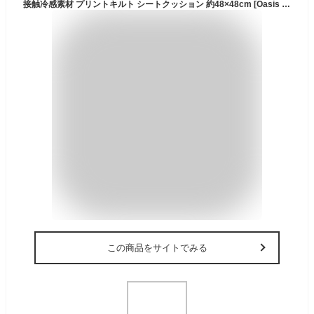
接触冷感素材 プリントキルト シートクッション 約48×48cm [Oasis touch]・夏用・涼しい・ひんやり・冷たい・洗える・おしゃれ・シンプル・クッション・チェアパッド・車用・敷物・ソファー・カーシート
この商品をサイトでみる