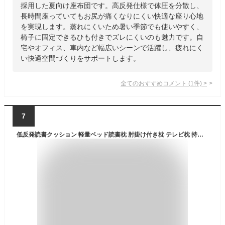
採用した夏向け座布団です。高反発仕様で体圧を分散し、
長時間座っていてもお尻が痛くなりにくい快適な座り心地
を実現します。蒸れにくいため暑い季節でも使いやすく、
椅子に固定できるひも付きでズレにくいのも魅力です。自
宅やオフィス、車内など幅広いシーンで活躍し、疲れにく
い快適空間づくりをサポートします。
全てのおすすめコメント
(
1
件)
>
7
低反発読書クッション 軽量ベッド読書枕 肘掛け付き枕 テレビ枕 持ち運びが簡単 カバー洗える ソファ用クッション グレー 夏用涼しいアイスシルク