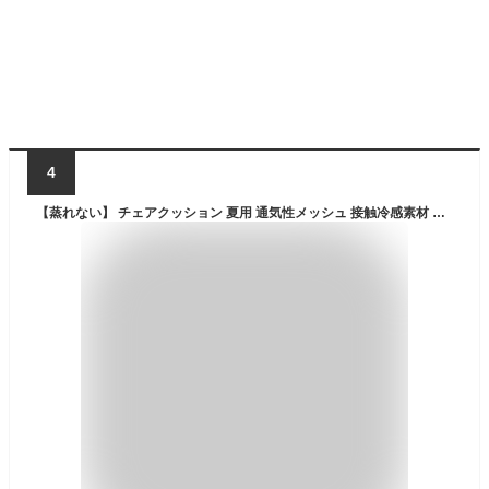
4
【蒸れない】 チェアクッション 夏用 通気性メッシュ 接触冷感素材 涼しい 椅子用座布団 低反発 オフィス用 イスクッション カーシート 座布団 洗える 滑り止め チェアパット 車内クッション 運転クッション テレワーク シンプル ギフト プレゼント 新生活 四角 40x40cm