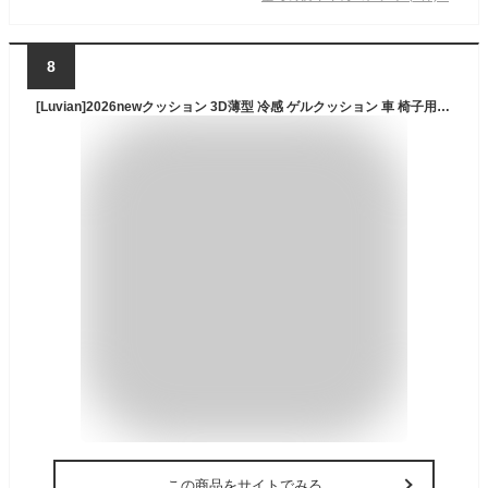
8
[Luvian]2026newクッション 3D薄型 冷感 ゲルクッション 車 椅子用 冷感座布団 蒸れない 座布団（アイスシルク/ハニカム構造/体圧分散)ジェルクッション ひんやり シート 通気性 涼しい 無重力 滑り止め 洗える 持ち運び 夏用
この商品をサイトでみる