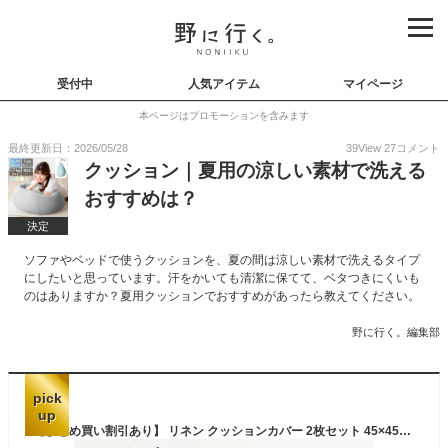
受付中
人気アイテム
マイページ
本ページはプロモーションを含みます
最終更新日：2026/05/28
39
View
27
コメント
クッション｜夏用の涼しい素材で洗える
おすすめは？
決定
ソファやベッドで使うクッションを、夏の間は涼しい素材で洗えるタイプ
にしたいと思っています。汗をかいても清潔に保てて、ベタつきにくいも
のはありますか？夏用クッションでおすすめがあったら教えてください。
野に行く。編集部
pick
up
【まとめ買い割引あり】 リネン クッションカバー 2枚セット 45×45cm リネン 冷感 夏用 涼しい 洗える 汗 麻「フレンチリネン クッションカバー」クール おしゃれ 抗菌 防臭「メール便送料無料」 プレゼント 実用的