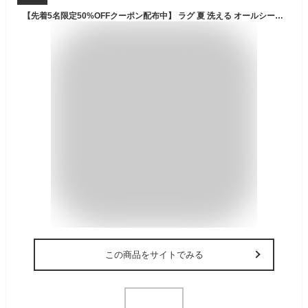
【先着5名限定50%OFFクーポン配布中】 ラグ 夏 洗える オールシーズン 1.5畳 2畳 3畳 夏用 ラグ 薄手 クール ラグ ひんやり 接触冷感 涼しい カーペット キルト 幅広縁 リビング 赤ちゃん ひんやりマット クッション ラグ おしゃれ ラグマット 夏 涼感 冷感 北欧 ラグ 速乾
この商品をサイトでみる