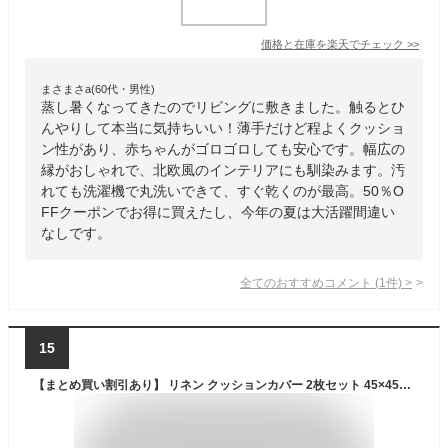
価格と在庫を
楽天
でチェック
>>
まさまさa(60代・男性)
蒸し暑くなってきたのでリビングに敷きました。触るとひ
んやりして本当に気持ちいい！薄手だけど程よくクッショ
ン性があり、赤ちゃんがゴロゴロしても安心です。幅広の
縁がおしゃれで、北欧風のインテリアにも馴染みます。汚
れても洗濯機で丸洗いできて、すぐ乾くのが最高。50％O
FFクーポンでお得に買えたし、今年の夏は大活躍間違い
なしです。
全てのおすすめコメント
(
1
件)
>
15
【まとめ買い割引あり】 リネン クッションカバー 2枚セット 45×45cm リネン 冷感 夏用 涼しい 洗える 汗 麻「フレンチリネン クッションカバー」クール おしゃれ 抗菌 防臭「メール便送料無料」 プレゼント 実用的