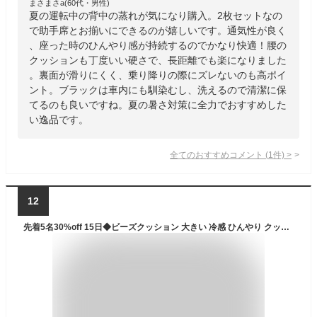
まさまさa(60代・男性)
夏の運転中の背中の蒸れが気になり購入。2枚セットなの
で助手席とお揃いにできるのが嬉しいです。通気性が良く
、座った時のひんやり感が持続するのでかなり快適！腰の
クッションも丁度いい硬さで、長距離でも楽になりました
。裏面が滑りにくく、乗り降りの際にズレないのも高ポイ
ント。ブラックは車内にも馴染むし、洗えるので清潔に保
てるのも良いですね。夏の暑さ対策に全力でおすすめした
い逸品です。
全てのおすすめコメント
(
1
件)
>
12
先着5名30%off 15日◆ビーズクッション 大きい 冷感 ひんやり クッション 人をダメにするクッション 洗える カバー 伸縮素材 接触冷感 おしゃれ かわいい 無地 大型 巨大 ビーズソファ ソファー 特大クッション リビング 子供部屋 涼しい 夏 夏用