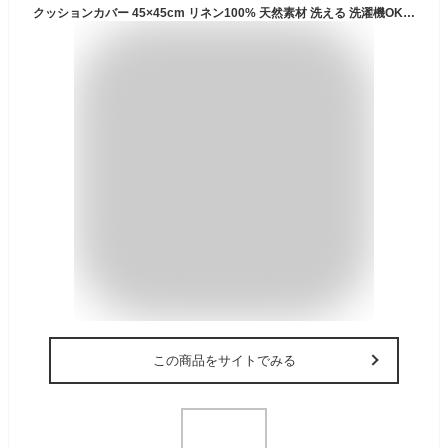
クッションカバー 45×45cm リネン100% 天然素材 洗える 洗濯機OK おしゃれ 無地 カバーのみ 12色展開 ナチュラル 北欧 韓国インテリア アイボリー グレー ベージュ ブルー ピンク ソファ リビング 模様替え 一人暮らし アジアン リゾート [67197]
この商品をサイトでみる