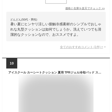
価格と在庫を
楽天
でチェック
>>
どんどん(50代・男性)
暑い夏にヒンヤリ涼しい接触冷感素材のシンプルでおしゃ
れな丸型クッションは如何でしょうか。洗えていつでも清
潔的なクッションなので、おススメですよ。
全てのおすすめコメント
(
1
件)
>
10
アイスクール カーシートクッション 夏用 TPRジェル冷却パッド スクエア 全季節対応 家族用 車・オフィスチェア兼用 通気性 冷却シート クッション 洗える 車用シートクッション 夏涼しい チェアパッド 軽自動車 汎用 チェアクッション