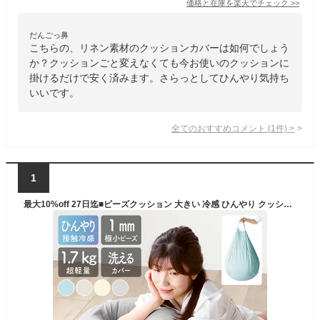
価格と在庫を
楽天
でチェック
>>
だんごっ鼻
こちらの、リネン素材のクッションカバーは如何でしょう
か？クッションごと変えなくても今お使いのクッションに
掛けるだけで安く済みます。さらっとしてひんやり気持ち
いいです。
全てのおすすめコメント
(
1
件)
>
1
最大10%off 27日迄■ビーズクッション 大きい 冷感 ひんやり クッション 人をダメにするクッション 洗える カバー 伸縮素材 接触冷感 おしゃれ かわいい 無地 大型 巨大 ビーズソファ ソファー 特大クッション リビング 子供部屋 涼しい 夏 夏用