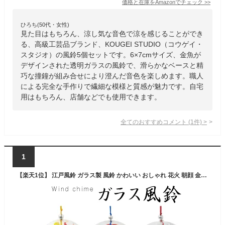
価格と在庫を
Amazon
でチェック
>>
ひろち(50代・女性)
見た目はもちろん、涼し気な音色で涼を感じることができ
る、高級工芸品ブランド、KOUGEI STUDIO（コウゲイ・
スタジオ）の風鈴5個セットです。6×7cmサイズ、金魚が
デザインされた透明ガラスの風鈴で、滑らかなベースと精
巧な撞鐘が組み合せにより澄んだ音色を楽しめます。職人
による完全な手作りで繊細な模様と質感が魅力です。自宅
用はもちろん、店舗などでも使用できます。
全てのおすすめコメント
(
1
件)
>
1
【楽天1位】 江戸風鈴 ガラス製 風鈴 かわいい おしゃれ 花火 朝顔 金魚 誕生日 プレゼント ギフト