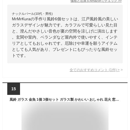
価格と在庫を
Amazon
でチェック
>>
ナックルバール(10代・男性)
MrMrKuraの手作り風鈴6個セットは、江戸風鈴風の美しい
ガラスデザインが魅力です。カラフルで可愛らしい見た目
と、澄んだやさしい音色が夏の空間を涼しげに演出します
。玄関や室内、ベランダなど屋内外で使いやすく、インテ
リアとしてもおしゃれです。厄除けや幸運を願うアイテム
としても人気があり、プレゼントにもぴったりな風鈴セッ
トです。
全てのおすすめコメント
(
1
件)
>
15
風鈴 ガラス 金魚 1個 3個セット ガラス製 かわいい おしゃれ 花火 窓屋根飾り 室内外兼用 短冊付き 幸運をもたらす 誕生日 プレゼント ギフト インテリア おみやげ 贈り物 飾り物