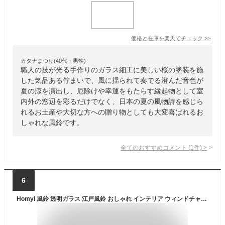
価格と在庫を
楽天
でチェック
>>
カタナまつり(40代・男性)
職人の技が光る手作りのガラス細工に美しい桜の塗装を施
した気品ある佇まいで、風に揺られて奏でる澄んだ音色が
夏の涼を演出し、厄除けや幸運をもたらす縁起物として室
内外の窓辺を彩るだけでなく、日本の夏の風物詩を感じら
れるお土産や大切な方への贈り物としても大変喜ばれるお
しゃれな風鈴です。
全てのおすすめコメント
(
1
件)
>
6
Homyl 風鈴 透明ガラス 江戸風鈴 おしゃれ インテリア ウィンドチャイム 涼しい感じ 夏の風物詩 室内外兼用 シンプルなスタイル 風鈴 キット 贈り物 飾り物 ウィンドウハンギング ギフト