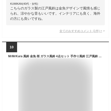
KUMIKAN(40代・女性)
こちらのガラス製の江戸風鈴は金魚デザインで風情も感じ
られ、涼やかな音もいいです。インテリアにも良く、海外
の方にも良いですね。
全てのおすすめコメント
(
1
件)
>
10
MrMrKura 風鈴 金魚 桜 ガラス風鈴 4点セット 手作り風鈴 江戸風鈴 可愛い 玄関風鈴 ウインドチャイム オシャレ 澄んだ音 屋外 屋内 厄除く 幸運 プレゼント おしゃれ インテリア ギフト ホーム飾り (金魚)