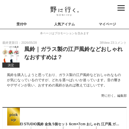
受付中
人気アイテム
マイページ
本ページはプロモーションを含みます
最終更新日：2026/05/28
38
View
23
コメント
風鈴｜ガラス製の江戸風鈴などおしゃれ
なおすすめは？
決定
風鈴を購入しようと思っており、ガラス製の江戸風鈴などおしゃれなもの
が気になっているのですが、どれを選べばいいか迷っています。音の響き
やデザインが良い、おすすめの風鈴があれば教えてほしいです。
野に行く。編集部
pick
up
KOUGEI STUDIO風鈴 金魚 5個セット 6cm×7cm おしゃれ 江戸風 ガラス調 夏のギフト 平安祈願 邪気払い インテリア装飾