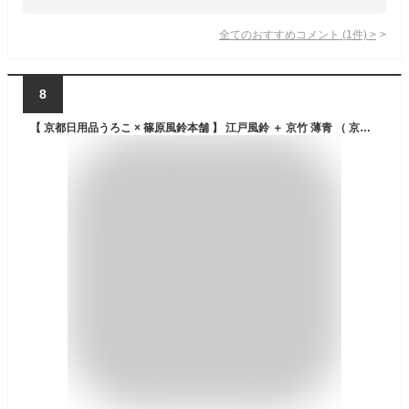
全てのおすすめコメント
(
1
件)
>
8
【 京都日用品うろこ × 篠原風鈴本舗 】 江戸風鈴 ＋ 京竹 薄青 （ 京都 ）