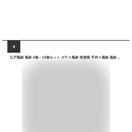
4
江戸風鈴 風鈴 4個～10個セット ガラス風鈴 桜塗装 手作り風鈴 風鈴祭り 風鈴まつり 澄んだ音 厄除け 幸運をもたらす 涼しい感じ 夏の風物詩 おしゃれ 窓屋根飾り 室内外兼用 おみやげ ギフト 贈り物（短冊付き）