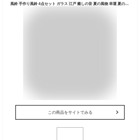
風鈴 手作り風鈴 4点セット ガラス 江戸 癒しの音 夏の風物 幸運 夏の風物 涼しい感じ カラフル おしゃれ インテリア おみやげ 雰囲気作り 屋根飾り 贈り物 ギフト インテリア 和風 短冊付き (ブルー魚＋ハナスズラン＋蛍＋ランの草)
この商品をサイトでみる