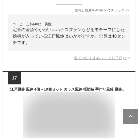
価格と在庫を
Amazon
でチェック
>>
コーヒー三杯(40代・男性)
定番の金魚やかわいいハナスズランなどをモチーフにした
絵柄が入っている江戸風鈴はいかがですか。全長は40セン
チです。
全てのおすすめコメント
(
1
件)
>
17
江戸風鈴 風鈴 4個～10個セット ガラス風鈴 桜塗装 手作り風鈴 風鈴祭り 風鈴まつり 澄んだ音 厄除け 幸運をもたらす 涼しい感じ 夏の風物詩 おしゃれ 窓屋根飾り 室内外兼用 かわいい おみやげ ギフト 贈り物 短冊付き