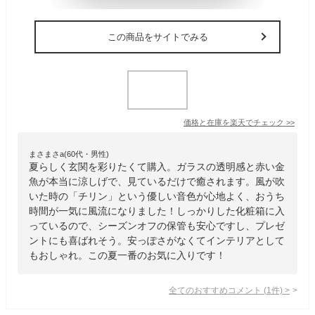
この商品をサイトでみる
価格と在庫を
楽天
でチェック
>>
まさまさa(60代・男性)
夏らしく玄関を彩りたくて購入。ガラスの透明感と赤い金
魚が本当に涼しげで、見ているだけで癒されます。風が吹
いた時の「チリン」という優しい音色が心地よく、おうち
時間が一気に風流になりました！しっかりした化粧箱に入
っているので、シーズンオフの保管も安心ですし、プレゼ
ントにも喜ばれそう。安っぽさがなくてインテリアとして
もおしゃれ。この夏一番のお気に入りです！
全てのおすすめコメント
(
1
件)
>