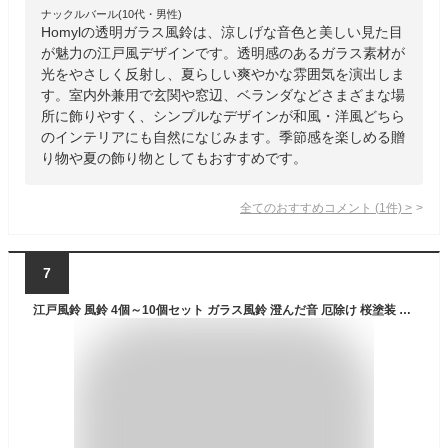
ナックルバール(10代・男性)
Homylの透明ガラス風鈴は、涼しげな音色と美しい見た目
が魅力の江戸風デザインです。透明感のあるガラス素材が
光をやさしく反射し、夏らしい爽やかな雰囲気を演出しま
す。室内外兼用で玄関や窓辺、ベランダなどさまざまな場
所に飾りやすく、シンプルなデザインが和風・洋風どちら
のインテリアにも自然になじみます。季節感を楽しめる贈
り物や夏の飾り物としてもおすすめです。
全てのおすすめコメント
(
1
件)
>
7
江戸風鈴 風鈴 4個～10個セット ガラス風鈴 澄んだ音 厄除け 桜塗装 手作り風鈴 風鈴祭り 風鈴まつり幸運をもたらす 涼しい感じ 夏の風物詩 おしゃれ 窓屋根飾り 室内外兼用 おみやげ ギフト 贈り物（短冊付き）