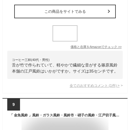
この商品をサイトでみる
価格と在庫を
Amazon
でチェック
>>
コーヒー三杯(40代・男性)
舌が竹で作られていて、軽やかで繊細な音がする篠原風鈴
本舗の江戸風鈴はいかがですか。サイズは35センチです。
全てのおすすめコメント
(
1
件)
>
9
「 金魚風鈴 」風鈴・ガラス風鈴・風鈴市・硝子の風鈴・江戸切子風鈴・江戸風鈴などの通販・販売