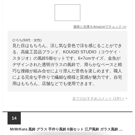
価格と在庫を
Amazon
でチェック
>>
ひろち(50代・女性)
見た目はもちろん、涼し気な音色で涼を感じることができ
る、高級工芸品ブランド、KOUGEI STUDIO（コウゲイ・
スタジオ）の風鈴5個セットです。6×7cmサイズ、金魚が
デザインされた透明ガラスの風鈴で、滑らかなベースと精
巧な撞鐘が組み合せにより澄んだ音色を楽しめます。職人
による完全な手作りで繊細な模様と質感が魅力です。自宅
用はもちろん、店舗などでも使用できます。
全てのおすすめコメント
(
1
件)
>
14
MrMrKura 風鈴 グラス 手作り風鈴 6個セット 江戸風鈴 ガラス風鈴 可愛い 玄関風鈴 ウインドチャイム 花球 無地 カラフル オシャレ 澄んだ音 屋外 屋内 厄除く 幸運 プレゼント おしゃれ インテリア ギフト 飾り (花球付き)