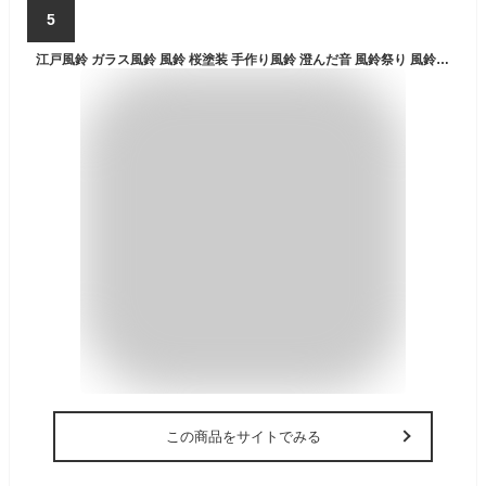
5
江戸風鈴 ガラス風鈴 風鈴 桜塗装 手作り風鈴 澄んだ音 風鈴祭り 風鈴まつり 厄除け 幸運をもたらす 涼しい感じ 夏の風物詩 おしゃれ 窓 屋根飾り 室内外兼用 おみやげ ギフト 贈り物（短冊付き）
この商品をサイトでみる