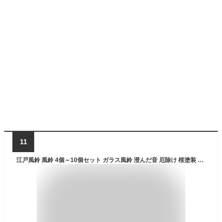
11
江戸風鈴 風鈴 4個～10個セット ガラス風鈴 澄んだ音 厄除け 桜塗装 手作り風鈴 風鈴祭り 風鈴まつり幸運をもたらす 涼しい感じ 夏の風物詩 おしゃれ 窓屋根飾り 室内外兼用 おみやげ ギフト 贈り物（短冊付き）