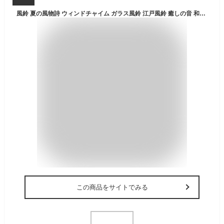
風鈴 夏の風物詩 ウィンドチャイム ガラス風鈴 江戸風鈴 癒しの音 和風 風鈴 おしゃれ 可愛い 涼しい ぶら下げ風鈴 4個セット（傘＋花柄&鹿＋花柄&猫＋花火）手作り 飾り物 雰囲気作り 吊り飾り 屋根飾り おみやげ 祝福 贈り物 短冊付き
この商品をサイトでみる