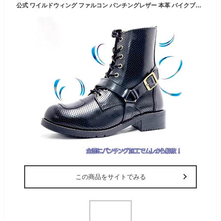
公式 ワイルドウィング ファルコン パンチングレザー 本革 バイクブーツ 【ブラック】 黒 送料無料 ライダー バイカー 牛革 WILDWING春 夏 秋 シーズン 通気性 メンズ レディース デイリー 普段履き サイドファスナー オシャレ シフトチェンジ 操作性
この商品をサイトでみる