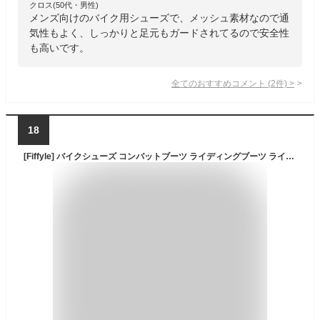
クロス(50代・男性)
メンズ向けのバイク用シューズで、メッシュ素材なので通
気性もよく、しっかりと足元もガードされてるので安全性
も高いです。
全てのおすすめコメント
(
2
件)
>
18
[Fiffyle] バイクシューズ コンバットブーツ ライディングブーツ ライダーブーツ 強化防衛性 レーシングブーツ バイク用靴 耐衝撃 山登り靴 通気 バイク用品 オートバイ靴 男女兼用 四季 (ブラック, 26.5cm)