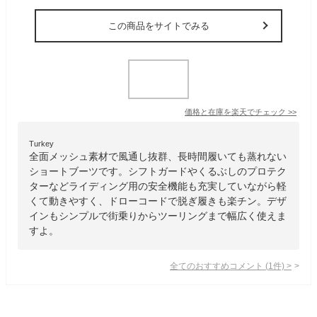
この商品をサイトでみる
価格と在庫を
楽天
でチェック
>>
Turkey
全面メッシュ素材で風通し抜群、長時間履いても蒸れない
ショートブーツです。シフトガードやくるぶしのプロテク
ターなどライディング用の安全機能も充実していながら軽
くて動きやすく、ドローコードで脱ぎ履きも楽チン。デザ
インもシンプルで街乗りからツーリングまで幅広く使えま
すよ。
全てのおすすめコメント
(
1
件)
>