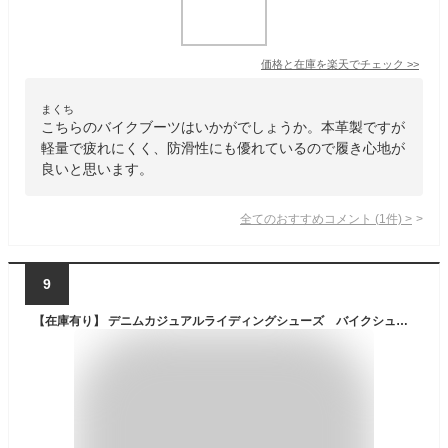
価格と在庫を
楽天
でチェック
>>
まくち
こちらのバイクブーツはいかがでしょうか。本革製ですが
軽量で疲れにくく、防滑性にも優れているので履き心地が
良いと思います。
全てのおすすめコメント
(
1
件)
>
9
【在庫有り】 デニムカジュアルライディングシューズ バイクシューズ 普段履き スニーカー 初心者 おしゃれ ジーンズ 春 夏 秋 冬 メンズ レディース ユニセックス SCOYCO(スコイコ) MT016-2 DENIM