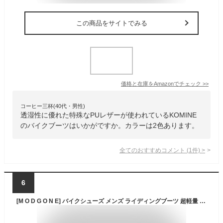
この商品をサイトでみる
価格と在庫を
Amazon
でチェック
>>
コーヒー三杯(40代・男性)
透湿性に優れた特殊なPUレザーが使われているKOMINE
のバイクブーツはいかがですか。カラーは2色あります。
全てのおすすめコメント
(
1
件)
>
6
[M O D G O N E] バイクシューズ メンズ ライディングブーツ 超軽量 オートバイ靴 レーシングブーツ カジュアル バイク用 ライディングシューズ スニーカー 耐摩 滑り止め 通気 バイク用品 男女兼用24.5~29.5cm (ブラック, 27.5 cm)