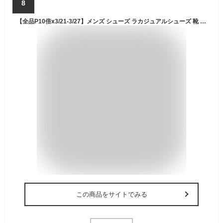
8
【全品P10倍x3/21-3/27】メンズ シューズ ラカジュアルシューズ 靴 春夏秋冬用 厚底 メンズマーティンブーツ 男性シューズ 軽量 防滑 アウトドア ブーツ レザーブーツ バイクライダーブーツ ワークブーツ トレッキングブーツ オシャレ プレゼント 24-27cm JCSM
この商品をサイトでみる