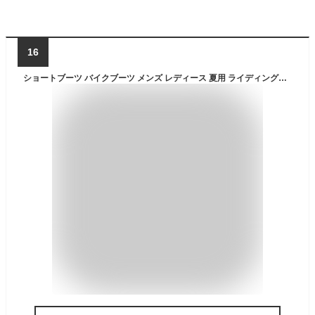
16
ショートブーツ バイクブーツ メンズ レディース 夏用 ライディングブーツ 春秋 通気 紐/ファスナー バイク用 ショート丈シューズ Short Boots レーシング ライディングシューズ バイク用靴 レッド ブラック 送料無料