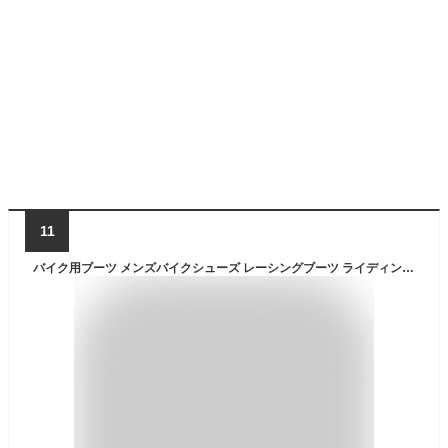
11
バイク用ブーツ メンズバイクシューズ レーシングブーツ ライディングブーツ ライダーブーツ 軽量 防水 滑り止 耐摩擦 通気 革靴 おしゃれ スポーツ バイク用品 3color 23.5cm-26.5cm