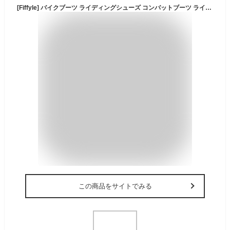
[Fiffyle] バイクブーツ ライディングシューズ コンバットブーツ ライダーブーツ 強化防衛性 レーシングブーツ バイク用靴 耐衝撃 山登り靴 通気 バイク用品 オートバイ靴 男女兼用 四季 (26.5cm)
この商品をサイトでみる