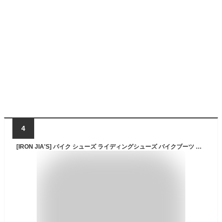
4
[IRON JIA'S] バイク シューズ ライディングシューズ バイクブーツ 靴 ハイカット 厚底 通気性 耐磨耗性 プロテクト 滑り止め メンズ ブラック