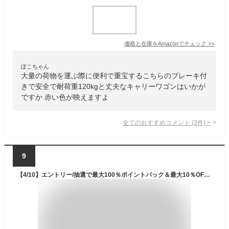
価格と在庫を
Amazon
でチェック
>>
ぽこちゃん
大量の荷物を運ぶ際に便利で重宝するこちらのブレーキ付
きで安全で耐荷重120kgと丈夫なキャリーワゴンはいかが
ですか 赤い色が映えますよ
全てのおすすめコメント
(
3
件)
>
9
【4/10】エントリー/抽選で最大100％ポイントバック＆最大10％OFFクーポン 〔あす楽対象品〕 コールマン アウトドアワゴン OUTDOOR WAGON テント タープ テーブル チェア 等の運搬に 2000021989 Coleman