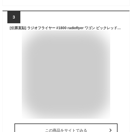
3
[伝票直貼] ラジオフライヤー #1800 radioflyer ワゴン ビックレッドクラシックATW radio flyer 送料無料 [big red classic atw ラジフラ ワゴン キャリーカート キャリーワゴン アウトドア 海 プール バーベキュー bbq おもちゃ 乗物玩具]
この商品をサイトでみる