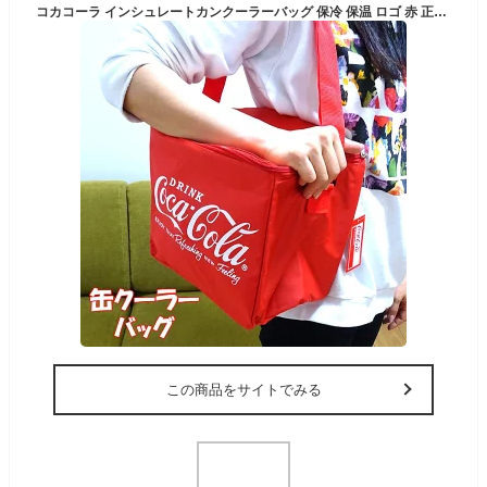
コカコーラ インシュレートカンクーラーバッグ 保冷 保温 ロゴ 赤 正規ライセンス品 コーラ アメリカン かばん アウトドア キャンプ バーベキュー 海水欲 おしゃれ 可愛い
この商品をサイトでみる