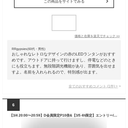
この商品をサイトでみる
価格と在庫を
楽天
でチェック
>>
RRgypsies(60代・男性)
おしゃれなレトロなデザインの赤のLEDランタンがおすす
めです。アウトドアに持って行けますし、停電などのとき
にも役立ちます。無段階調光機能があり、雰囲気を出せま
すよ。名前を入れられるので、特別感が出ます。
全てのおすすめコメント
(
1
件)
>
6
【3/4 20:00〜20:59】D会員限定P10倍&【3/5 4h限定】エントリー/D会員P10倍&抽選で最大100％ポイントバック コールマン ツーウェイキャプテンチェア(レッド) (2000031282) キャンプ チェア 折りたたみ イス Coleman