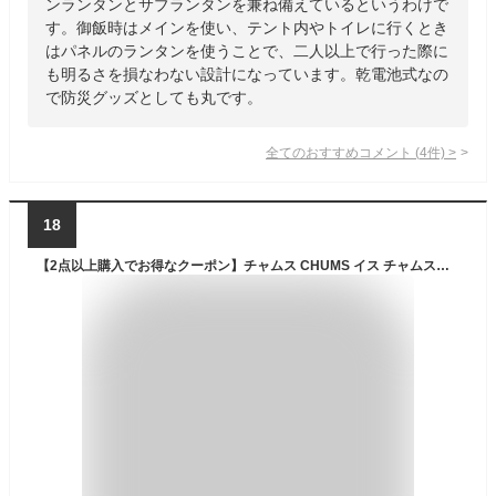
ンランタンとサブランタンを兼ね備えているというわけで
す。御飯時はメインを使い、テント内やトイレに行くとき
はパネルのランタンを使うことで、二人以上で行った際に
も明るさを損なわない設計になっています。乾電池式なの
で防災グッズとしても丸です。
全てのおすすめコメント
(
4
件)
>
18
【2点以上購入でお得なクーポン】チャムス CHUMS イス チャムスバックウィズチェア ロースタイルチェア 椅子 折り畳み アウトドアチェア アウトドア キャンプ ソロキャンプ 学校行事 運動会 レッド ベージュ カーキ CHUMS Back with Chair CH62-1597