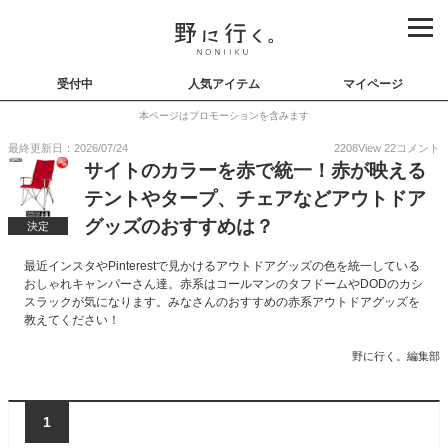
受付中
人気アイテム
マイページ
本ページはプロモーションを含みます
最終更新日：2026/07/24
2208
View
22
コメント
サイトのカラーを赤で統一！赤が映える
テントやタープ、チェアなどアウトドア
グッズのおすすめは？
決定
最近インスタやPinterestで見かけるアウトドアグッズの色を統一している
おしゃれキャンパーさん達。赤系はコールマンのタフドームやDODのカシ
スラックが気になります。みなさんのおすすめの赤系アウトドアグッズを
教えてください！
野に行く。編集部
1