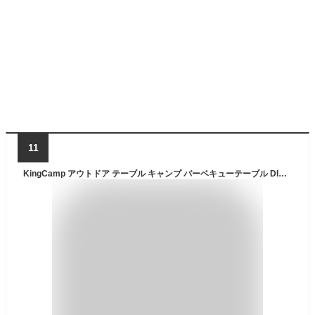
11
KingCamp アウトドア テーブル キャンプ バーベキューテーブル DIY組合 ランタンスタンド 折りたたみ レジャー アルミ ロールテーブル 超軽量 BBQ ピクニック