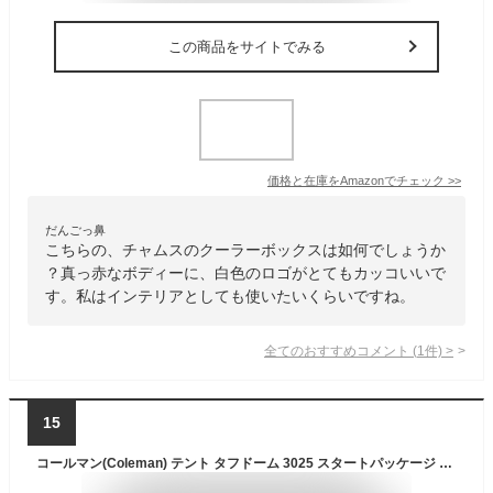
この商品をサイトでみる
価格と在庫を
Amazon
でチェック
>>
だんごっ鼻
こちらの、チャムスのクーラーボックスは如何でしょうか
？真っ赤なボディーに、白色のロゴがとてもカッコいいで
す。私はインテリアとしても使いたいくらいですね。
全てのおすすめコメント
(
1
件)
>
15
コールマン(Coleman) テント タフドーム 3025 スタートパッケージ バーガンディ 4~5人用 2000027280