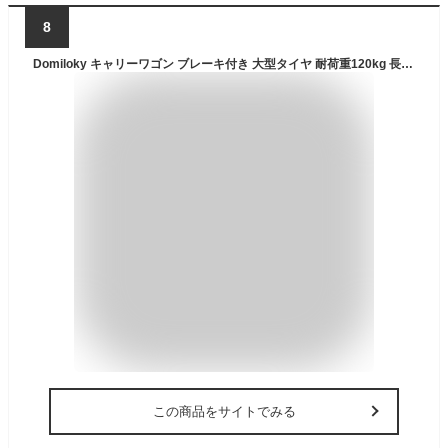
8
Domiloky キャリーワゴン ブレーキ付き 大型タイヤ 耐荷重120kg 長物対応 キャンプワゴン 140L大容量 折り畳み 運動会 ビーチ 釣り BBQ レジャー キャンプ用品 荷物運び アウトドアワゴン
この商品をサイトでみる