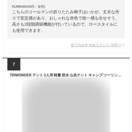
KUMIKAN(40代・女性)
こちらのコールマンの折りたたみ椅子はいかが。丈夫な作
りで安定感があり、おしゃれな赤色で統一感も出せそう。
高さも2段階調節機能が付いているので、ロースタイルに
も使用できます。
全てのおすすめコメント
(
1
件)
>
7
TRIWONDER テント 2人用 軽量 防水 山岳テント キャンプ ツーリング アウトドア 登山用 4シーズンに適用 ソロテント (レッド - 2人用)