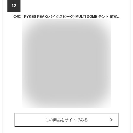
12
「公式」PYKES PEAK(パイクスピーク) MULTI DOME テント 前室あり 2人用 3人用【UVカット率99%以上 / 耐水圧PU2000mm】 キャンプ テント ドームテント シルバーコーティング 5色【ペグ・ロープ・キャリーバッグ付き】
この商品をサイトでみる