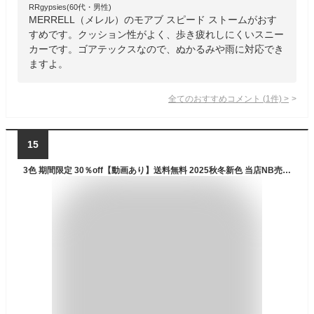
RRgypsies(60代・男性)
MERRELL（メレル）のモアブ スピード ストームがおす
すめです。クッション性がよく、歩き疲れしにくいスニー
カーです。ゴアテックスなので、ぬかるみや雨に対応でき
ますよ。
全てのおすすめコメント
(
1
件)
>
15
3色 期間限定 30％off【動画あり】送料無料 2025秋冬新色 当店NB売れ筋 NO,1 ニューバランス レディース スニーカー new balance WL373 ML373 ローカット カジュアル シューズ 靴 通学 スクール 学生 通勤 歩きやすい