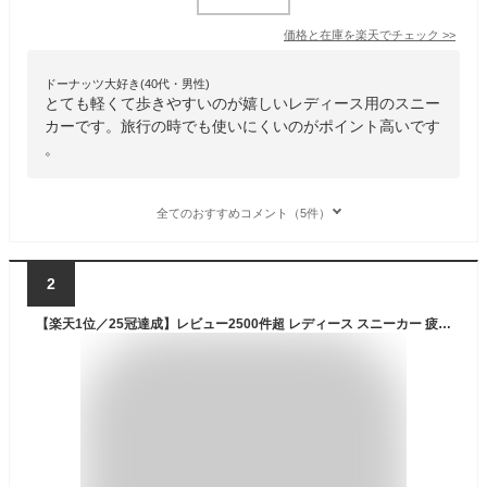
価格と在庫を
楽天
でチェック
>>
ドーナッツ大好き(40代・男性)
とても軽くて歩きやすいのが嬉しいレディース用のスニー
カーです。旅行の時でも使いにくいのがポイント高いです
。
全てのおすすめコメント（5件）
2
【楽天1位／25冠達成】レビュー2500件超 レディース スニーカー 疲れにくい 歩きやすい 厚底 4E 幅広 黒 スリッポン 軽量 コンフォート ウォーキング シューズ 外反母趾 滑らない 通勤 きれいめ おしゃれ 靴 ニット メッシュ フィット 柔らかい ダイエット 姿勢 バランス