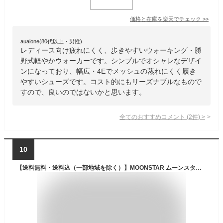
価格と在庫を
楽天
でチェック
>>
aualone(80代以上・男性)
レディース向け疲れにくく、歩きやすいウォーキング・勝
野式軽やかウォーカーです。シンプルでオシャレなデザイ
ンになっており、幅広・4Eでメッシュの蒸れにくく履き
やすいシューズです。コスト的にもリーズナブルなもので
すので、良いのではないかと思います。
全てのおすすめコメント
(
2
件)
>
10
【送料無料・送料込（一部地域を除く）】MOONSTAR ムーンスター サプリスト SPLT L172レディース 婦人靴 4E 幅広 ゆったり 防水 消臭 抗菌 ウォーキングシューズ レインシューズ 通勤 運動