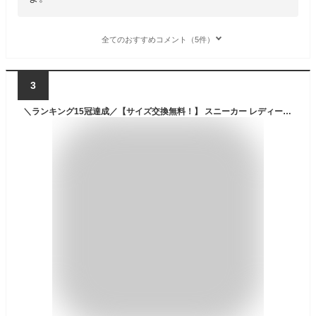
全てのおすすめコメント（5件）
3
＼ランキング15冠達成／【サイズ交換無料！】 スニーカー レディース メンズ 男女兼用 ウォーキングシューズ 靴 ランニングシューズ カジュアル 運動靴 軽量 ローカット ウォーキング 美脚スポーツシューズ おしゃれ 疲れにくい トレーニングシューズ 疲れない