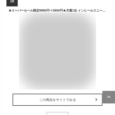
18
★スーパーセール限定9980円⇒3800円★月賞1位 インヒールスニーカー スニーカー レディース ランニング ウォーキング 軽量 メッシュ 通気性 靴 シューズ スポーツ カジュアル 散歩 通勤 通学 女性 人気 幅広 疲れにくい かわいい 厚底 靴紐 女性 30代 仕事 履きやすい 定番
この商品をサイトでみる