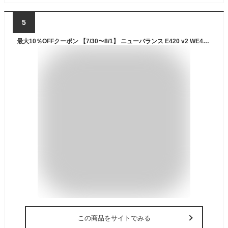
5
最大10％OFFクーポン 【7/30〜8/1】 ニューバランス E420 v2 WE420 2E レディス 陸上/ランニング ランニングシューズ 2E : ブラック New Balance imbkk
この商品をサイトでみる