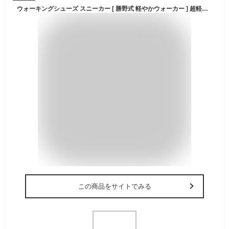
ウォーキングシューズ スニーカー [ 勝野式 軽やかウォーカー ] 超軽い 勝野式 靴 疲れにくい 歩きやすい 快適シューズ meidai レディース シューズ 黒 4E 幅広 レディース スニーカー 外反母趾 メッシュ シューズ 敬老の日 ギフト 幅広 履きやすい【即納】【送料無料】
この商品をサイトでみる