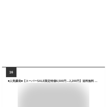
16
■人気爆発■【スーパーSALE限定特価6,500円→2,200円】送料無料 外反母趾 ウォーキングシューズ おしゃれ スニーカー レディース 疲れにくい 厚底 黒 白 コンフォートシューズ カジュアルシューズ 運動靴 美脚効果 激安 歩きやすい 疲れない くつ 脱げない