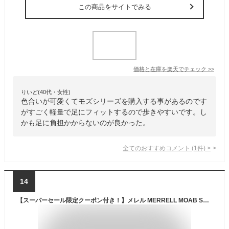
この商品をサイトでみる
価格と在庫を
楽天
でチェック
>>
りいど(40代・女性)
色合いが可愛くてモズシリーズを購入する事があるのです
がすごく軽量で足にフィットするので歩きやすいです。し
かも足に負担かからないのが良かった。
全てのおすすめコメント
(
1
件)
>
14
【スーパーセール限定クーポン付き！】メレル MERRELL MOAB SPEED STORM GORE-TEX モアブ スピード ストーム ゴアテックス レディース シューズ スニーカー 防水 撥水 アウトドア ハイキング フェス トレイル W067670 W067756 W067672