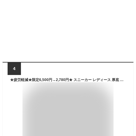
4
★疲労軽減★限定6,500円→2,780円★ スニーカー レディース 厚底 ウォーキングシューズ 通勤 軽量 スリッポン メッシュ 黒 白 厚底スニーカー 40代 歩きやすい ダイエットスニーカー 姿勢矯正 外反母趾 ナースシューズ 看護師 夏 靴 幅広 シューズ 婦人靴