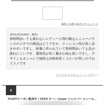
価格と在庫を
楽天
でチェック
>>
JACKJACK(40代・男性)
長時間歩いても疲れないレディース用の靴ならニューバラ
ンスのコチラの商品はどうですか、クッション性が高く歩
きやすいですし、軽量に作られていて長時間歩いても足が
疲れにくいです、通気性が良く履き心地も良いですし、デ
ザインもオシャレで値段も比較的安くコスパが良いのでお
ススメです
全てのおすすめコメント
(
1
件)
>
6
5%OFFクーポン配布中！KEEN キーン Jasper ジャスパー スニーカー シューズ 靴アウトドアシューズ トレッキング キャンプ レディース ベージュ 撥水 スエード 1004347プレゼント ギフト 通勤 通学 送料無料