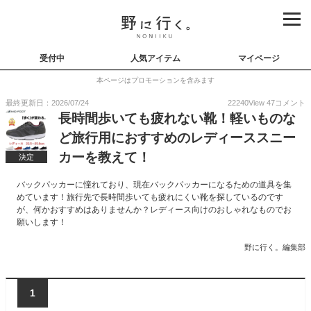
受付中
人気アイテム
マイページ
本ページはプロモーションを含みます
最終更新日：2026/07/24
22240
View
47
コメント
長時間歩いても疲れない靴！軽いものな
ど旅行用におすすめのレディーススニー
カーを教えて！
決定
バックパッカーに憧れており、現在バックパッカーになるための道具を集
めています！旅行先で長時間歩いても疲れにくい靴を探しているのです
が、何かおすすめはありませんか？レディース向けのおしゃれなものでお
願いします！
野に行く。編集部
1