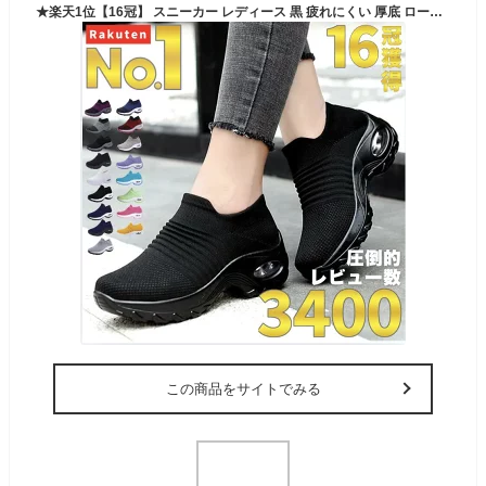
★楽天1位【16冠】 スニーカー レディース 黒 疲れにくい 厚底 ローカット 幅広 きれいめ おしゃれ 4E シューズ 歩きやすい コンフォート ウォーキング 軽量 スリッポン おしゃれ 靴 外反母趾 滑らない 楽 バランス 人気 ナースシューズ ファッション ランキング 送料無料
この商品をサイトでみる