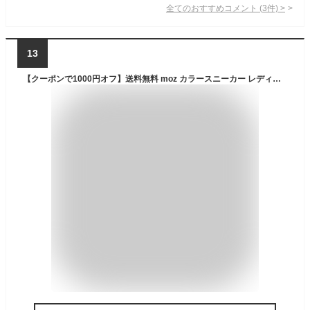
全てのおすすめコメント
(
3
件)
>
13
【クーポンで1000円オフ】送料無料 moz カラースニーカー レディース モズ かわいい 女性用 子供用 シューズ おしゃれ 通気性 軽量 軽い 人気 22.5cm 23cm 23.5cm 24cm 24.5cm 履きやすい 北欧 ウォーキング ジョギング おすすめ インソール取り外し 運動靴 3E 紐靴 【H】