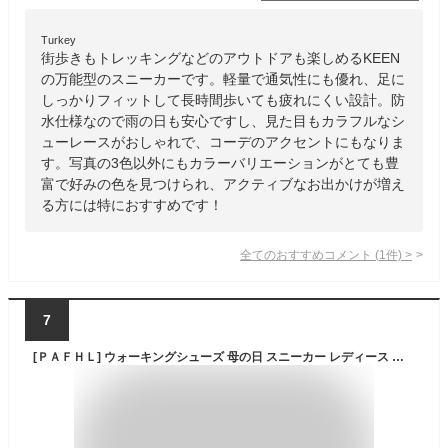
Turkey
街歩きもトレッキングなどのアウトドアも楽しめるKEEN
の万能型のスニーカーです。軽量で通気性にも優れ、足に
しっかりフィットして長時間歩いても疲れにくい設計。防
水仕様なので雨の日も安心ですし、見た目もカラフルなシ
ューレースがおしゃれで、コーデのアクセントにもなりま
す。写真の3色以外にもカラーバリエーションがとても豊
富で好みの色を見つけられ、アクティブなお出かけが増え
る方には特におすすめです！
全てのおすすめコメント
(
1
件)
>
7
[ＰＡＦＨＬ] ウォーキングシューズ 母の日 スニーカー レディース 超軽量 ランニングシューズ フィット感 スポーツ 通気性 ナースシューズ 女性用 高齢者用 つま先小さめ ブラック 25cm…