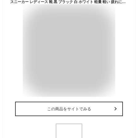
スニーカー レディース 靴 黒 ブラック 白 ホワイト 軽量 軽い 疲れにくい 防水 大きいサイズ 脱ぎ履き簡単 Bear surf BS-1053
この商品をサイトでみる