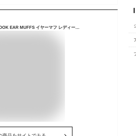
EMU 耳当て ANGAHOOK EAR MUFFS イヤーマフ レディース シープスキン ボア 天然素材 保湿 通気性 折りたたみ 耳あて 折り畳み ふわふわ もこもこ おしゃれ かわいい 女性用 カジュアル ガーリー 羊毛 黒 白 青 全5色 ブラック ワンサイズ エミュー ブランド 正規品 W9403
の商品をサイトでみる