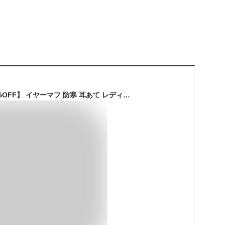
【クーポン利用で30%OFF】 イヤーマフ 防寒 耳あて レディース メンズ イヤーマフラー 耳当て イヤマフ コンパクト 折りたたみ 冬 おしゃれ カジュアル 無地 シンプル 軽量 あったか 保温 お出かけ 自転車 通勤 通学 ユニセックス プレゼント ギフト 黒 ブラウン グレー