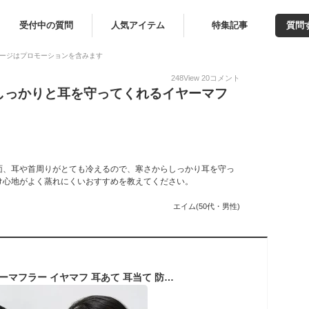
受付中の質問
人気アイテム
特集記事
質問
ージはプロモーションを含みます
248
View
20
コメント
しっかりと耳を守ってくれるイヤーマフ
面、耳や首周りがとても冷えるので、寒さからしっかり耳を守っ
け心地がよく蒸れにくいおすすめを教えてください。
エイム(50代・男性)
イヤーマフ ボア イヤーマフラー イヤマフ 耳あて 耳当て 防寒 秋 冬 レディース メンズ イヤーウォーマー スポーツ ランニング 自転車 温かい 暖かい サイズ調整 ニット コンパクト 折りたたみ あったかグッズ