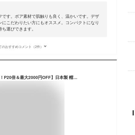
フです。ボア素材で肌触りも良く、温かいです。デザ
ンにこだわりたい方にもオススメ。コンパクトになり
持ち運びできます。
てのおすすめコメント（2件）
【楽天スーパーSALE！P20倍＆最大2000円OFF】日本製 帽子 専門店 神戸堂 カシミヤ イヤーマフ コンパクト 折畳み メンズ レディース 耳あて 耳当て 男女兼用 フリー 裏起毛 サイズ調節 防寒 秋 冬 紳士 プレゼント ギフト クリスマス