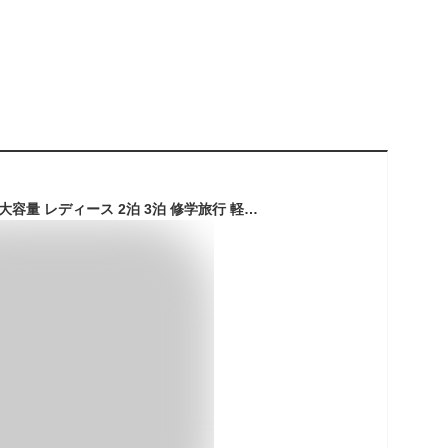
ボストンバッグ 旅行 大容量 レディース 2泊 3泊 修学旅行 軽量 a3 他収納 36リットル 撥水 おしゃれ ゴルフ anello アネロ かわいい キャリーオン 海外旅行 大きめ 可愛い