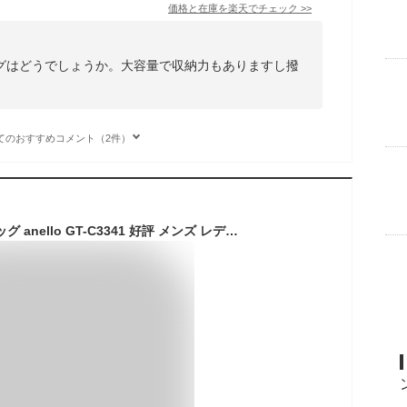
価格と在庫を
楽天
でチェック
>>
グはどうでしょうか。大容量で収納力もありますし撥
てのおすすめコメント（2件）
アネロ ショルダーバッグ anello GT-C3341 好評 メンズ レディース ボストンバッグ ショルダーバック ブランド anello GRANDE ボストンバック 軽量 軽い おしゃれ 大人 かわいい 撥水 はっ水 修学旅行 キャリーオン キャリーON 大容量 機内持ち込み 口金 がま口 旅行用 1泊