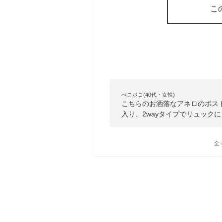
こ
ぺこポコ(40代・女性)
こちらのお洒落なアネロのボス
入り、2wayタイプでリュック
全