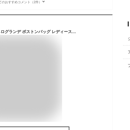
てのおすすめコメント（2件）
anello GRANDE アネログランデ ボストンバッグ レディース 修学旅行 林間学校 女子 小学生 中学生 高校生 旅行 大容量 軽量 スポーツ かわいい おしゃれ/ GTM0462 HC ハイキャパシティ 撥水 3way /ショルダーバッグ リュック 2way 大型 キャンプ ブランド ブラック 黒/