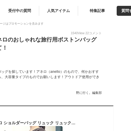
受付中の質問
人気アイテム
特集記事
質問
ージはプロモーションを含みます
1540
View
22
コメント
ネロのおしゃれな旅行用ボストンバッグ
て！
グを探しています！アネロ（anello）のもので、何かおすす
る、大容量タイプのものでお願いします！アウトドア使用ができ
野に行く。編集部
ボストンバッグ アネロ ショルダーバッグ リュック リュックボストン 3WAY anello 修学旅行 林間学校 自然学校 大容量 軽量 撥水加工 旅行 男女兼用 レディース メンズ 男の子 小学生 中学生 高校生 gtm0462z 母の日