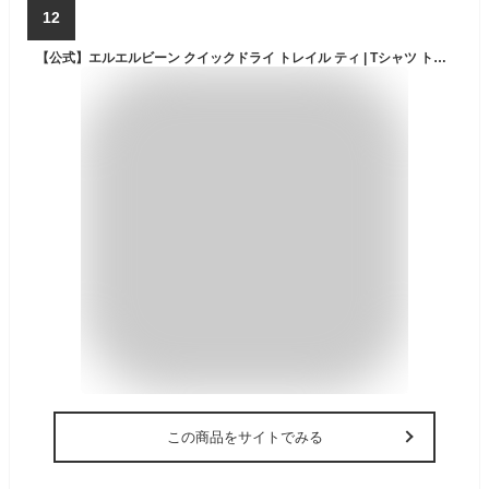
12
【公式】エルエルビーン クイックドライ トレイル ティ | Tシャツ トレーニングウェア フィットネスウェア メンズ アウトドア ブランド 半袖 速乾 透湿 L.L.Bean LLBean llビーン llbeen 半袖シャツ トレーニングシャツ スポーツ ジム
この商品をサイトでみる