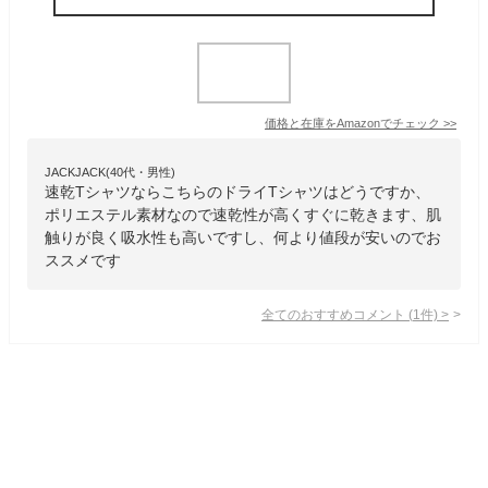
価格と在庫を
Amazon
でチェック
>>
JACKJACK(40代・男性)
速乾TシャツならこちらのドライTシャツはどうですか、
ポリエステル素材なので速乾性が高くすぐに乾きます、肌
触りが良く吸水性も高いですし、何より値段が安いのでお
ススメです
全てのおすすめコメント
(
1
件)
>