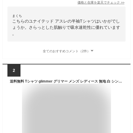
価格と在庫を
楽天
でチェック
>>
まくち
こちらのユナイテッド アスレの半袖Tシャツはいかがでし
ょうか。さらっとした肌触りで吸水速乾性に優れています
。
全てのおすすめコメント（2件）
2
送料無料 Tシャツ glimmer グリマー メンズ レディース 無地 白 シンプル 薄手 涼しい 吸汗速乾 UVカット 日除け DRY スポーツ カラー 紫外線対策 服 春 夏 ゆったり 体型カバー コンパクト アウトドア スポーツ ランニング マラソン 運動会 ジム ウォーキング SALE ％OFF