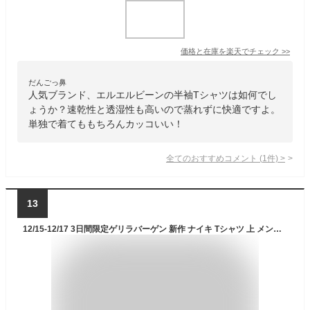
価格と在庫を
楽天
でチェック
>>
だんごっ鼻
人気ブランド、エルエルビーンの半袖Tシャツは如何でし
ょうか？速乾性と透湿性も高いので蒸れずに快適ですよ。
単独で着てももちろんカッコいい！
全てのおすすめコメント
(
1
件)
>
13
12/15-12/17 3日間限定ゲリラバーゲン 新作 ナイキ Tシャツ 上 メンズ NIKE 吸汗速乾 ドライ DRI-FIT プラクティスシャツ プラシャツ USサイズ BV6708 BLK| 大きいサイズ 有 スポーツウェア トレーニングウェア