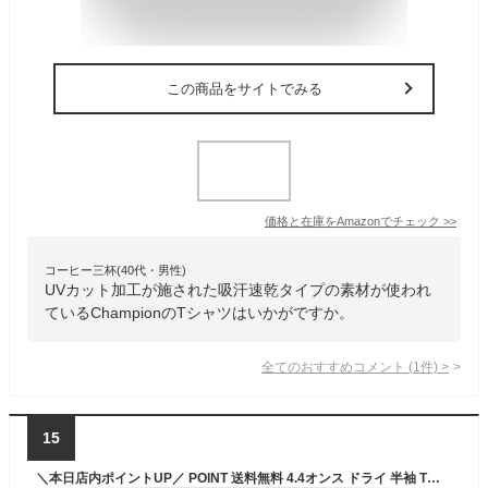
この商品をサイトでみる
価格と在庫を
Amazon
でチェック
>>
コーヒー三杯(40代・男性)
UVカット加工が施された吸汗速乾タイプの素材が使われ
ているChampionのTシャツはいかがですか。
全てのおすすめコメント
(
1
件)
>
15
＼本日店内ポイントUP／ POINT 送料無料 4.4オンス ドライ 半袖 Tシャツ メンズ レディース ユニセックス メッシュ トップス 吸汗速乾 UVケア 紫外線対策 クルーネック 無地 スポーツ ランニング 部屋着 運動 ユニフォーム ヨガ 吸汗速乾 吸水速乾 メール便