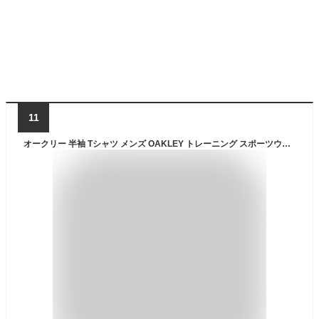
11
オークリー 半袖 Tシャツ メンズ OAKLEY トレーニング スポーツウェア フィットネス ランニング 吸汗速乾 抗菌防臭 プリントT 男性 春夏 トップス/FOA405179