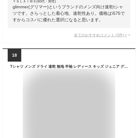
ＹＳＬＡＩＷ６(60代・男性)
glimmer(グリマー)というブランドのメンズ向け速乾tシャ
ツです。さらっとした着心地、速乾性あり。価格は\575で
すからコスパに優れた選択になると思います。
全てのおすすめコメント
(
3
件)
>
18
Tシャツ メンズ ドライ 速乾 無地 半袖 レディース キッズ ジュニア グリマー(glimmer) 00300-ACT 300act 4.4オンス 早