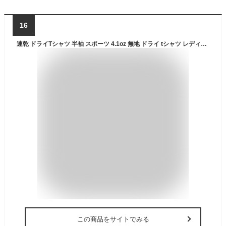
16
速乾 ドライTシャツ 半袖 スポーツ 4.1oz 無地 ドライ tシャツ レディース メンズ ユニセックス 即乾 クルーネック 丸首 運動 ヨガ ジム マラソン ランニング カットソー インナー トップス 吸水 吸汗 レディス 女性 5900 白 ティシャツ ポリエステル メール便 送料無料
この商品をサイトでみる