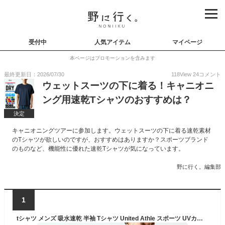
受付中
人気アイテム
マイページ
本ページはプロモーションを含みます
最終更新日：2026/07/30
118
View
24
コメント
ウェットスーツの下に着る！キャニオニ
ング用速乾Tシャツのおすすめは？
決定
キャニオニングツアーに参加します。ウェットスーツの下に着る速乾素材
のTシャツが欲しいのですが、おすすめはありますか？スポーツブランド
のものなど、機能性に優れた速乾Tシャツが気になっています。
野に行く。編集部
1
tシャツ メンズ 吸水速乾 半袖 Tシャツ United Athle スポーツ UVカット 半袖tシャツ Uネック インナー 軽量 カットソー 運動会 文化祭 ユニフォーム お揃い ダンス 全20色 5900-01 ジェネレス