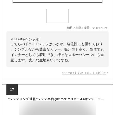
価格と在庫を
楽天
でチェック
>>
KUMIKAN(40代・女性)
こちらのドライTシャツはいかが。速乾性にも優れており
、シンプルながら豊富なカラー。吸汗性も高く、単体でも
インナーとしても着用でき、様々なスポーツシーンにも重
宝します。丈夫な生地もいいですね。
全てのおすすめコメント
(
4
件)
>
17
tシャツ メンズ 速乾 tシャツ 半袖 glimmer グリマー 4.4オンス ドライ Tシャツ 00300-ACT 送料無料 男女兼用 ポリエステル メッシュ ブルー 青 ピンク イエロー 黄 グレー グリーン 緑 SS S M L LL