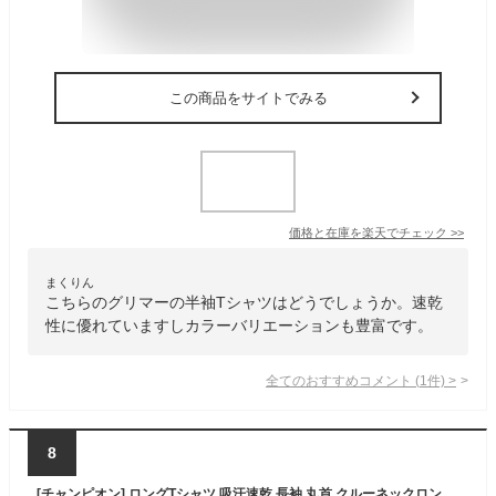
この商品をサイトでみる
価格と在庫を
楽天
でチェック
>>
まくりん
こちらのグリマーの半袖Tシャツはどうでしょうか。速乾
性に優れていますしカラーバリエーションも豊富です。
全てのおすすめコメント
(
1
件)
>
8
[チャンピオン] ロングTシャツ 吸汗速乾 長袖 丸首 クルーネックロングスリーブTシャツ CM4HQ202 メンズ ヘザーチャコール M