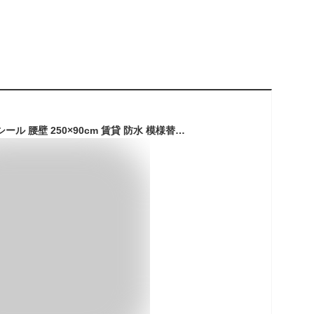
貼ってはがせる壁紙 シール 腰壁 250×90cm 賃貸 防水 模様替え 壁紙 リメイクシート 補修 リノベウォールシート アクセント壁紙 シール デコレーション すぐ貼れる 簡単に貼れる お手入れ簡単 DIY 粘着 木目 レンガ 石目 トイレ 洗面所 リビング WAS 日本製 送料無料