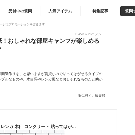
受付中の質問
人気アイテム
特集記事
質問
ージはプロモーションを含みます
134
View
26
コメント
紙！おしゃれな部屋キャンプが楽しめる
？
雰囲気作りを、と思いますが賃貸なので貼ってはがせるタイプの
ンプルなものや、木目調やレンガ風などおしゃれなものだと助か
野に行く。編集部
壁紙 シール おしゃれ レンガ 木目 コンクリート 貼ってはがせる壁紙 テーブル リメイクシート タイル 防水 クロス 壁紙シール 粘着シート ウォールシート ウォールペーパー 家具 キッチン トイレ ふすま 洗面所 幅53cm 5m 1本 PEEL&STICK CSZ