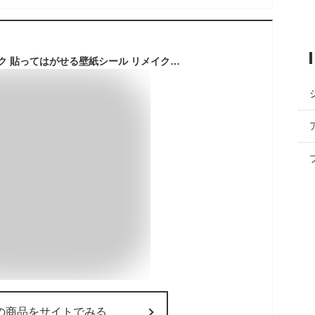
Boobest グレイオーク 貼ってはがせる壁紙シール リメイクシート 防水 木目 厚手 耐熱 防カビ 防汚 剥がせる 賃貸 キッチン 寝室のオフィス 家具のリメイク のり付き 幅40cm x長さ300cm 扉
の商品をサイトでみる