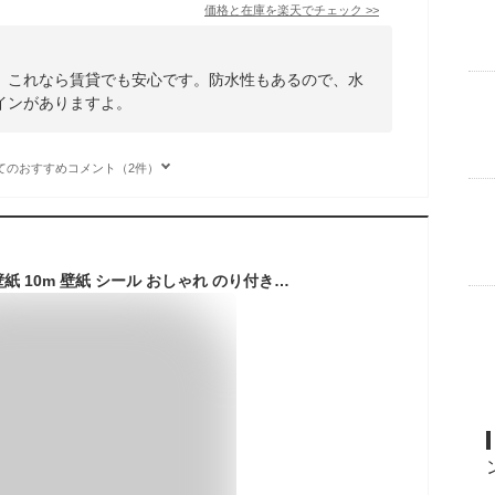
価格と在庫を
楽天
でチェック
>>
。これなら賃貸でも安心です。防水性もあるので、水
インがありますよ。
てのおすすめコメント（2件）
【クーポン配布中】壁紙 10m 壁紙 シール おしゃれ のり付き リメイクシート 木目 貼ってはがせる壁紙 カッティングシート 粘着シート ウッド 補修 家具 寝室 部屋 玄関 リビング キッチン トイレ 洗面所 ドア 賃貸 張り替え インテリアシート 耐熱 クロス 防カビ 防水