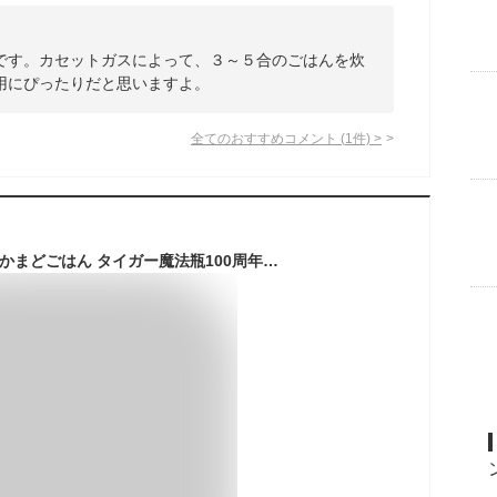
です。カセットガスによって、３～５合のごはんを炊
用にぴったりだと思いますよ。
全てのおすすめコメント
(
1
件)
>
TIGER 炊飯器 魔法のかまどごはん タイガー魔法瓶100周年記念 野外 炊飯器 5合 KMD-A100 ブラック アウトドア 電気 ガス 不要 防災 キャンプ 本格かまどご飯 タイガー 炊飯ジャー 魔法のかまどごはん 通販 2024