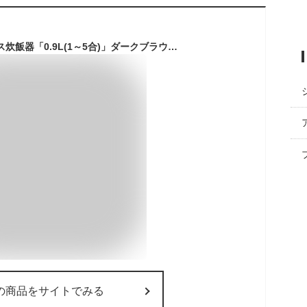
リンナイ こがまるガス炊飯器「0.9L(1～5合)」ダークブラウン (LPG) RR-050FS_A__DB__LPG_
の商品をサイトでみる