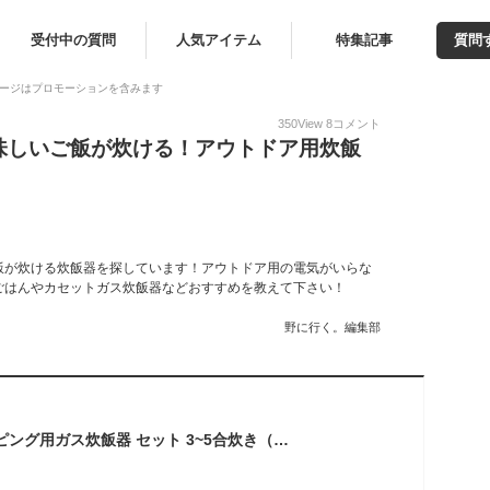
受付中の質問
人気アイテム
特集記事
質問
ージはプロモーションを含みます
350
View
8
コメント
味しいご飯が炊ける！アウトドア用炊飯
飯が炊ける炊飯器を探しています！アウトドア用の電気がいらな
ごはんやカセットガス炊飯器などおすすめを教えて下さい！
野に行く。編集部
どこでもご飯 キャンピング用ガス炊飯器 セット 3~5合炊き（図解解説書付） (ＯＤ缶 Ｔ型ボンベ用) こがまる付 (5合炊き)