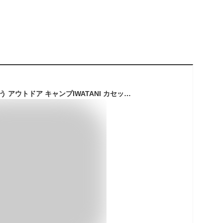
イワタニ 炊飯器 飯ごう アウトドア キャンプIWATANI カセットガス炊飯器 HAN-go CB-RC-1送料無料 1号 3合 5合 コードレス ソロキャンプ グランピング 災害時 防災◇ F