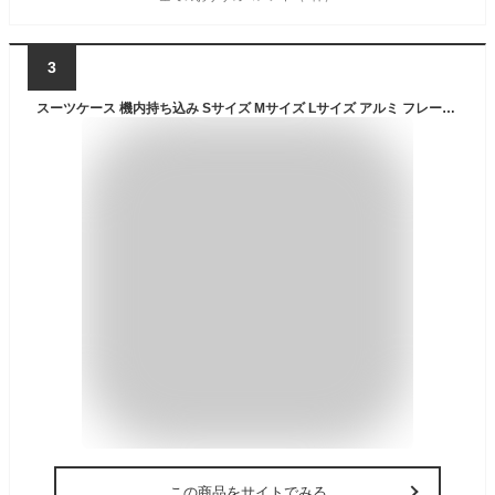
3
スーツケース 機内持ち込み Sサイズ Mサイズ Lサイズ アルミ フレームタイプ ストッパー USBポート ドリンクホルダー TSAロック 海外 高級感 キャリーケース 超軽量 大容量 静音 1169 TANOBI【キャンペーン参加で3年間品質保証獲得！】
この商品をサイトでみる