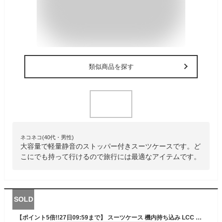
類似商品を探す
ネコネコ(40代・男性)
大容量で軽量静音のストッパー付きスーツケースです。ど
こにでも持って行けるので旅行には最適なアイテムです。
SOLD
【ポイント5倍!!27日09:59まで】 スーツケース 機内持ち込み LCC ストッパー付き S SS 軽量 小型 拡張機能付き カップホルダー ダイヤル TSAロック コインロッカー 多機能 旅行 ビジネス おすすめ おしゃれ ブランド USBポート付き 100席未満 キャリーケース 国内検品