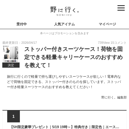
受付中
人気アイテム
マイページ
本ページはプロモーションを含みます
最終更新日：2026/04/17
739
View
15
コメント
ストッパー付きスーツケース！荷物を固
定できる軽量キャリーケースのおすすめ
を教えて！
決定
旅行に行くので軽量で持ち運びしやすいスーツケースが欲しい！電車内な
どで荷物を固定できる、ストッパー付きのものを探しています。ストッパ
ー付き軽量スーツケースのおすすめを教えてください！
野に行く。編集部
1
【5H限定豪華プレゼント｜5/19 19時～】特典付き｜限定色｜エース スーツケース 機内持ち込み Sサイズ SS 31L/41L フロントオープン 前開き ストッパー付き 拡張機能付き 軽量 フォールズ ACE 06905 キャリーケース キャリーバッグ gotr