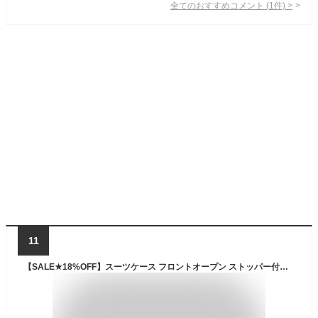
全てのおすすめコメント
(
1
件)
>
11
【SALE★18%OFF】スーツケース フロントオープン ストッパー付き 拡張 Lサイズ キャリーケース 大型 フリーズ トップオープン フロントハーフオープン TSAロック 軽量 ジッパーハード ACTUS ストップ 止まる 上開き キャリーバッグ【送料無料/1年保証】