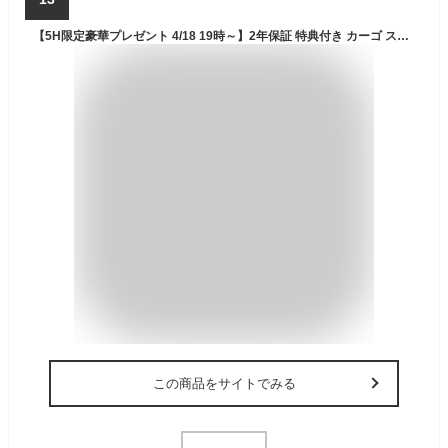
【5H限定豪華プレゼント 4/18 19時～】2年保証 特典付き カーゴ スーツケース 機内持ち込み Sサイズ SS 35L フロントオープン 前開き ストッパー付き 軽量 小さめ エアレイヤー CARGO cat532ly キャリーケース キャリーバッグ
この商品をサイトでみる