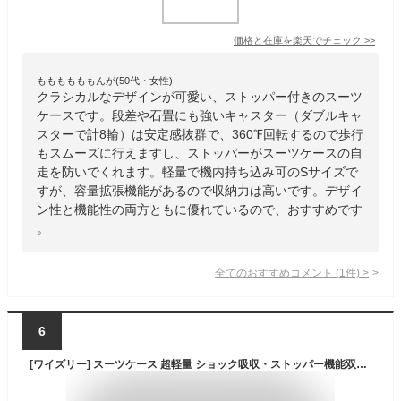
価格と在庫を
楽天
でチェック
>>
ももももももんが(50代・女性)
クラシカルなデザインが可愛い、ストッパー付きのスーツ
ケースです。段差や石畳にも強いキャスター（ダブルキャ
スターで計8輪）は安定感抜群で、360℉回転するので歩行
もスムーズに行えますし、ストッパーがスーツケースの自
走を防いでくれます。軽量で機内持ち込み可のSサイズで
すが、容量拡張機能があるので収納力は高いです。デザイ
ン性と機能性の両方ともに優れているので、おすすめです
。
全てのおすすめコメント
(
1
件)
>
6
[ワイズリー] スーツケース 超軽量 ショック吸収・ストッパー機能双輪キャスター 抗菌防臭 TSAロック マチ拡張 約52～58L 1 cm サンドベージュ