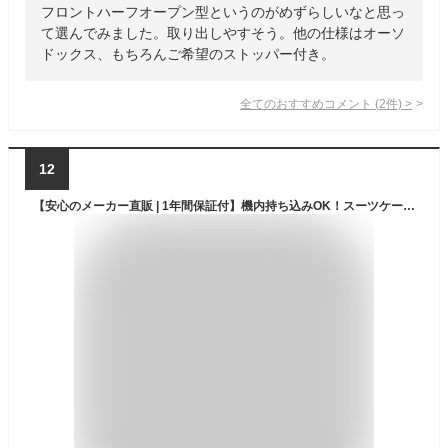
フロントハーフオープン型というのがめずらしいなと思っ
て選んでみました。取り出しやすそう。他の仕様はオーソ
ドックス、もちろんご希望のストッパー付き。
全てのおすすめコメント
(
2
件)
>
12
【安心のメーカー直販 | 1年間保証付】機内持ち込みOK！スーツケース 正規品 [ACTUS フリーズ Sサイズ] フロントオープン キャリーケース ストッパー 拡張機能 TSAロック 軽量 軽い 静音 ビジネス 旅行 メンズ レディース