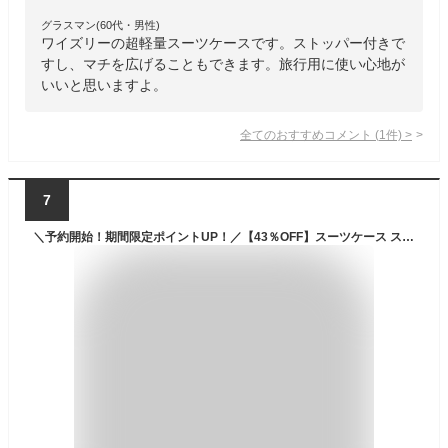
グラスマン(60代・男性)
ワイズリーの超軽量スーツケースです。ストッパー付きで
すし、マチを広げることもできます。旅行用に使い心地が
いいと思いますよ。
全てのおすすめコメント
(
1
件)
>
7
＼予約開始！期間限定ポイントUP！／【43％OFF】スーツケース ストッパー付き 拡張 Sサイズ 機内持ち込み 大容量 40L(45L) 軽量 HINOMOTO 静音 ダブルキャスター ビジネス 出張 国内旅行 高性能 多機能 キャリーケース キャリーバッグ アルファスカイ 3泊4泊 999-50EX/S