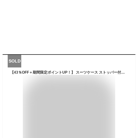
SOLD
【43％OFF＋期間限定ポイントUP！】 スーツケース ストッパー付き 拡張 Lサイズ 無料受託手荷物 大容量 66L(73L) 軽量 HINOMOTO 静音 ダブルキャスター ビジネス 出張 国内旅行 高性能 多機能 キャリーケース キャリーバッグ アルファスカイ 1週間 999-58EX/S