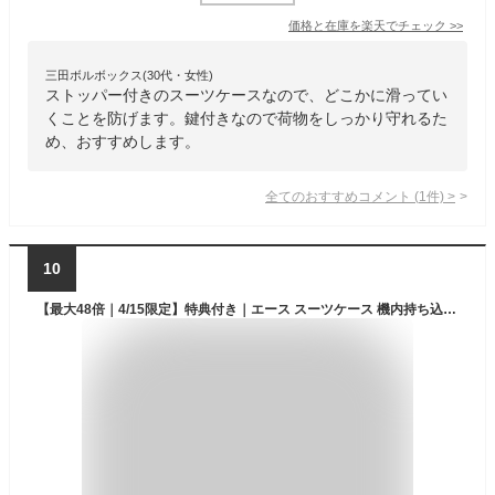
価格と在庫を
楽天
でチェック
>>
三田ボルボックス(30代・女性)
ストッパー付きのスーツケースなので、どこかに滑ってい
くことを防げます。鍵付きなので荷物をしっかり守れるた
め、おすすめします。
全てのおすすめコメント
(
1
件)
>
10
【最大48倍｜4/15限定】特典付き｜エース スーツケース 機内持ち込み Sサイズ SS 34L 軽量 静音 ストッパー付き ワールドトラベラー ACE World Traveler 06951 キャリーケース キャリーバッグ