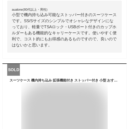
aualone(80代以上・男性)
小型で機内持ち込み可能なストッパー付きのスーツケース
です。SS/Sサイズのシンプルでオシャレなデザインにな
っており、軽量でTSAロック・USBポート付きのカップホ
ルダーもある機能的なキャリーケースです。使いやすく便
利で、コスト的にもお得感のあるものですので、良いので
はないかと思います。
SOLD
スーツケース 機内持ち込み 拡張機能付き ストッパー付き 小型 おすすめ コインロッカー Sサイズ サスペンション 静音 着脱式キャスター ファスナータイプ ダイヤル TSAロック 1泊 2泊 送料無料 キャリーケース キャリーバッグ 国内検品