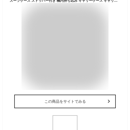
スーツケース ストッパー付き 機内持ち込み キャリーケース キャリーバック Sサイズ 旅行カバン 最大 TSA 鍵式 かわいい おしゃれで修学旅行にもピッタリ♪
この商品をサイトでみる