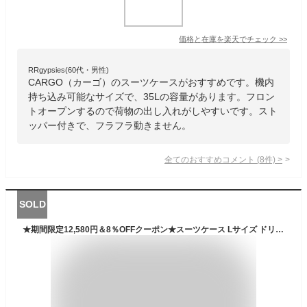
価格と在庫を
楽天
でチェック
>>
RRgypsies(60代・男性)
CARGO（カーゴ）のスーツケースがおすすめです。機内
持ち込み可能なサイズで、35Lの容量があります。フロン
トオープンするので荷物の出し入れがしやすいです。スト
ッパー付きで、フラフラ動きません。
全てのおすすめコメント
(
8
件)
>
SOLD
★期間限定12,580円＆8％OFFクーポン★スーツケース Lサイズ ドリンクホルダー キャリーケース キャリーバッグ 軽量 フレームタイプ USBポート付き ストッパー付き ドリンクホルダー アルミ 高級感 オシャレ 大容量 海外旅行 電車 TSAロック 7-14日 大型 TANOBI T1169