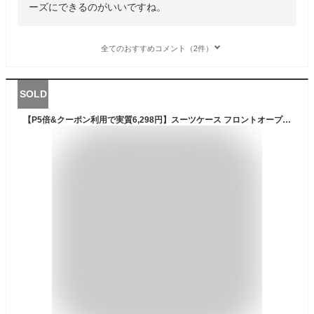
ーズにできるのがいいですね。
全てのおすすめコメント（2件）
SOLD
【P5倍&クーポン利用で実質6,298円】スーツケース フロントオープン ストッパー キャリーバッグ キャリーケース Mサイズ ストッパー付き USBポート カップホルダー付き Lサイズ ドリンクホルダー Sサイズ 前開き 電車 4～7日用 中型 一年保証 TSAロック suitcase T7077