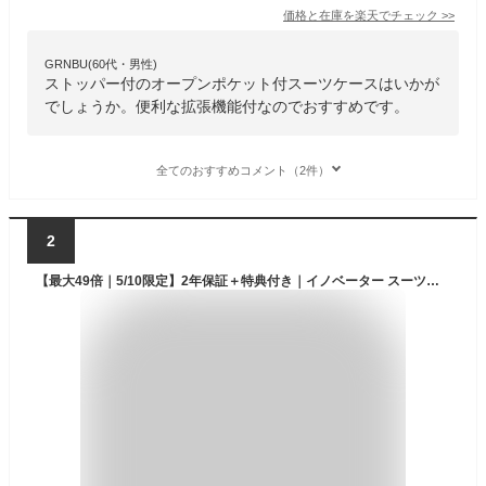
価格と在庫を
楽天
でチェック
>>
GRNBU(60代・男性)
ストッパー付のオープンポケット付スーツケースはいかが
でしょうか。便利な拡張機能付なのでおすすめです。
全てのおすすめコメント（2件）
2
【最大49倍｜5/10限定】2年保証＋特典付き｜イノベーター スーツケース 機内持ち込み Sサイズ SS 38L フロントオープン 前開き ストッパー付き 軽量 小さめ INNOVATOR INV50 キャリーケース キャリーバッグ