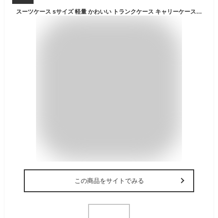
スーツケース sサイズ 軽量 かわいい トランクケース キャリーケース 拡張 キャリーバッグ おしゃれ ストッパー付き 静音 容量拡張可能 TSAロック搭載 1日～3日用 小型 suitcase TANOBI JY01
この商品をサイトでみる