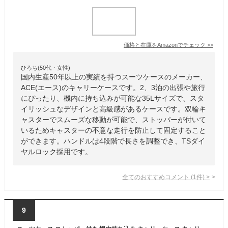
価格と在庫を
Amazon
でチェック
>>
ひろち(50代・女性)
国内生産50年以上の実績を持つスーツケースのメーカー、
ACE(エース)のキャリーケースです。2、3泊の出張や旅行
にぴったり、機内に持ち込みが可能な35Lサイズで、スタ
イリッシュなデザインと高級感があるケースです。双輪キ
ャスターでスムーズな移動が可能で、ストッパーが付いて
いるためキャスターの不意な走行を防止して固定すること
ができます。ハンドルは4段階で長さを調整でき、TSダイ
ヤルロック採用です。
全てのおすすめコメント
(
1
件)
>
9