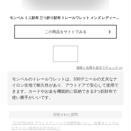
モンベル ミニ財布 三つ折り財布 トレールワレット メンズ レディース ナイロン アウトドア コンパクト おしゃれ ブランド 黒 紺色 青 ブラック ネイビー カーキ オレンジ ブルー mont bell TRAIL WALLET 1133248 [ネコポス発送]
この商品をサイトでみる
価格と在庫を
楽天
でチェック
>>
モンベルのトレールワレットは、330デニールの丈夫なナ
イロン生地で耐久性があり、アウトドアで安心して使用で
きます。カードやお金を機能的に収納できる3つ折財布で
使い勝手がいいです。
回答された質問
【1万円以内】アウトドアシーンで活躍間違いなし。軽量＆ミニマル
なナイロン財布のおすすめは？