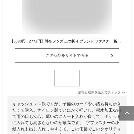
【3080円→2772円】財布 メンズ 二つ折り ブランド ファスナー 折りたたみ 薄い 撥水 ナイロン おしゃれ 二つ折り財布 大容量 ポケット カード入れ 多い 小銭入れ 小さい ミニ さいふ スリム L字ファスナー 2つ折り財布 レディース コンパクト シンプル 無地 男性
この商品をサイトでみる
価格と在庫を
楽天
でチェック
>>
キャッシュレス派ですが、予備のカードや小銭も持ち歩き
たくて購入。ナイロン製でとにかく軽いし、撥水加工なの
で雨の日も安心。薄いのにカード入れが多くて、ポケット
に入れても嵩張らないのが最高です。L字ファスナーの小
銭入れも出し入れしやすくて、この価格でこのクオリティ