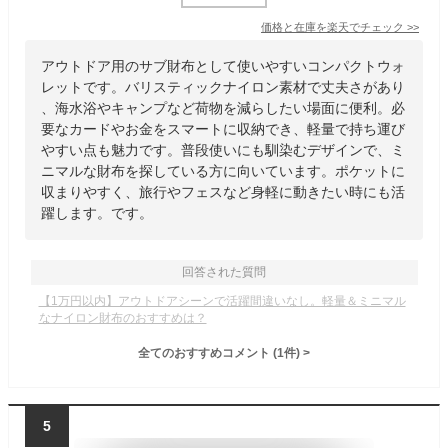
価格と在庫を
楽天
でチェック
>>
アウトドア用のサブ財布として使いやすいコンパクトウォ
レットです。バリスティックナイロン素材で丈夫さがあり
、海水浴やキャンプなど荷物を減らしたい場面に便利。必
要なカードやお金をスマートに収納でき、軽量で持ち運び
やすい点も魅力です。普段使いにも馴染むデザインで、ミ
ニマルな財布を探している方に向いています。ポケットに
収まりやすく、旅行やフェスなど身軽に動きたい時にも活
躍します。です。
回答された質問
【1万円以内】アウトドアシーンで活躍間違いなし。軽量＆ミニマル
なナイロン財布のおすすめは？
全てのおすすめコメント
(
1
件)
>
5