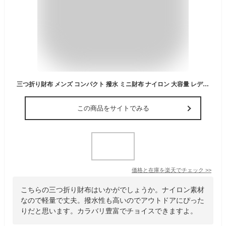
三つ折り財布 メンズ コンパクト 撥水 ミニ財布 ナイロン 大容量 レディース コンパクトウォレット ミニウォレット 薄い スリム 軽量 軽い ボックス 小銭入れ 仕切り たくさん入る ブランド 無地 シンプル 大人 子供 こども 中学生 男子 女子 おしゃれ かっこいい かわいい
この商品をサイトでみる
価格と在庫を
楽天
でチェック
>>
こちらの三つ折り財布はいかがでしょうか。ナイロン素材
なので軽量で丈夫。撥水性も高いのでアウトドアにぴった
りだと思います。カラバリ豊富でチョイスできますよ。