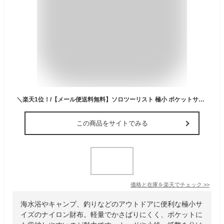
＼楽天1位！/【メール便送料無料】ソロツーリスト 極小 ポケットサイズ 二つ折 財布 ミニ ウォレット シンプル 多ポケット 小さい 財布 Dリング solo-tourist ポケットウォレット PW-18-mail(va0a400)(1通につき6点迄)
この商品をサイトでみる
価格と在庫を
楽天
でチェック
>>
海水浴やキャンプ、釣りなどのアウトドアに便利な極小サ
イズのナイロン財布。軽量でかさばりにくく、ポケットに