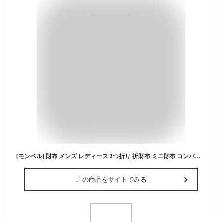
[モンベル] 財布 メンズ レディース 3つ折り 折財布 ミニ財布 コンパクト ナイロン トレールワレット 1133248 (ブラック(BK)/ブラック)
この商品をサイトでみる