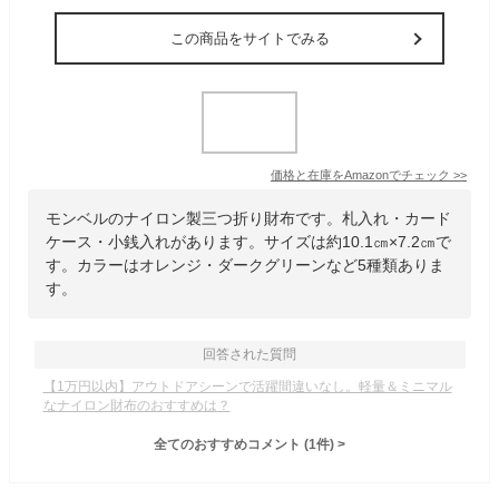
この商品をサイトでみる
価格と在庫を
Amazon
でチェック
>>
モンベルのナイロン製三つ折り財布です。札入れ・カード
ケース・小銭入れがあります。サイズは約10.1㎝×7.2㎝で
す。カラーはオレンジ・ダークグリーンなど5種類ありま
す。
回答された質問
【1万円以内】アウトドアシーンで活躍間違いなし。軽量＆ミニマル
なナイロン財布のおすすめは？
全てのおすすめコメント
(
1
件)
>