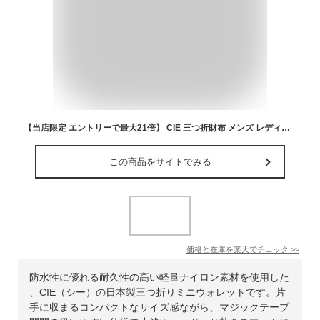
【当店限定 エントリーで最大21倍】 CIE 三つ折財布 メンズ レディース かわいい シー 財布 ブランド コンパクト ミニ ミニ財布 ミニウォレット 小さい マジックテープ 黒 ブラック ナイロン 防水 シンプル 小銭入れ 日本製 軽い VARIOUS COMPACT WALLET 021851
この商品をサイトでみる
価格と在庫を
楽天
でチェック
>>
防水性に優れる耐久性の高い軽量ナイロン素材を使用した
、CIE（シー）の日本製三つ折りミニウォレットです。片
手に収まるコンパクトなサイズ感ながら、マジックテープ