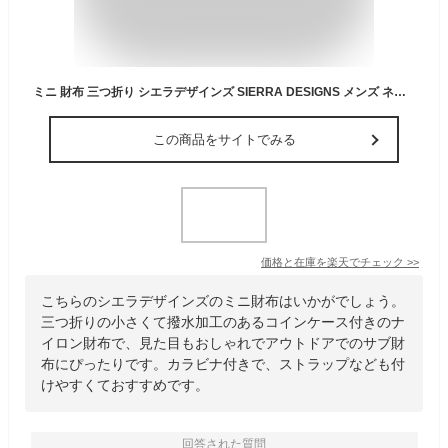
ミニ 財布 三つ折り シエラデザインズ SIERRA DESIGNS メンズ ネックウォレット 黒 無地 ブランド コンパクト 小さめ ポーチ 撥水 小銭入れ コインケース コーデュラ ナイロン カラビナ シンプル アウトドア 登山 レジャー キャンプ フェス ライブ
この商品をサイトでみる
価格と在庫を
楽天
でチェック
>>
こちらのシエラデザインズのミニ財布はいかがでしょう。
三つ折りの小さくて撥水加工のあるコインケース付きのナ
イロン財布で、見た目もおしゃれでアウトドアでのサブ財
布にぴったりです。カラビナ付きで、ストラップなども付
けやすくておすすめです。
回答された質問