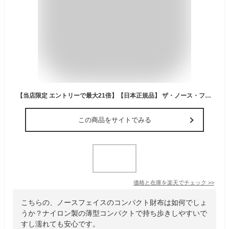
【当店限定 エントリーで最大21倍】【日本正規品】 ザ・ノース・フェイス 財布 メンズ レディース コンパクト 男の子 女の子 THE NORTH FACE 中学生 ミニ財布 薄い ナイロン 小さめ ミニ 軽量 軽い 薄型 小銭入れ ブランド Rafter ラフターワレットSP NN22610
この商品をサイトでみる
価格と在庫を
楽天
でチェック
>>
こちらの、ノースフェイスのコンパクト財布は如何でしょ
うか？ナイロン製の薄型コンパクトで持ち歩きしやすいで
すし濡れても安心です。