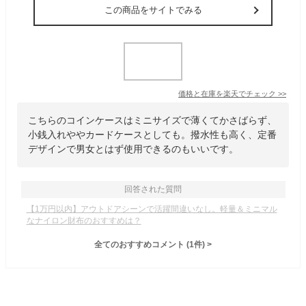
この商品をサイトでみる
価格と在庫を
楽天
でチェック
>>
こちらのコインケースはミニサイズで薄くてかさばらず、
小銭入れややカードケースとしても。撥水性も高く、定番
デザインで男女とはず使用できるのもいいです。
回答された質問
【1万円以内】アウトドアシーンで活躍間違いなし。軽量＆ミニマル
なナイロン財布のおすすめは？
全てのおすすめコメント
(
1
件)
>