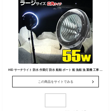
HID サーチライト 防水 作業灯 防水 船舶 ボート 船 漁船 漁 重機 工事 昆虫採集 大型 遠距離&広範囲照射 広角タイプ 55w 12v 24v兼用 照射距離400m（ラージ）
この商品をサイトでみる