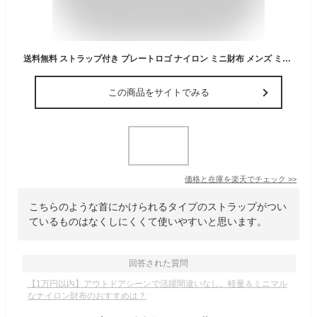
送料無料 ストラップ付き プレートロゴ ナイロン ミニ財布 メンズ ミニウォレット 三つ折り財布 サイフ カード入れ ネックストラップ 首下げ 紐付き 小さめ コンパクト おしゃれ 子供 キッズ ジュニア 男の子 男子 メール便
この商品をサイトでみる
価格と在庫を
楽天
でチェック
>>
こちらのような首にかけられるタイプのストラップがつい
ているものはなくしにくくて使いやすいと思います。
回答された質問
【1万円以内】アウトドアシーンで活躍間違いなし。軽量＆ミニマル
なナイロン財布のおすすめは？