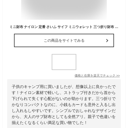
ミニ財布 ナイロン 定番 さいふ サイフ ミニウォレット 三つ折り財布 カード入れ コインケース 小銭入れ メンズ レディース ストラップ付き 首下げ 紐付き 小さめ コンパクト 財布 サブ スリム おしゃれ 子供 子ども キッズ ジュニア 男の子 女の子
この商品をサイトでみる
価格と在庫を
楽天
でチェック
>>
子供のキャンプ用に買いましたが、想像以上に良かったで
す！ナイロン素材で軽いし、ストラップ付きだから首から
下げられて失くす心配がないのが助かります。三つ折りで
かなりコンパクトなのに、小銭もカードも意外と入るし出
し入れもしやすいです。シンプルでおしゃれなデザインだ
から、大人のサブ財布としても全然アリ。親子で色違いを
揃えたくなるくらい満足な買い物でした！