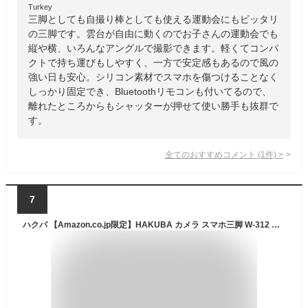
Turkey
三脚としても自撮り棒としても使える運動会にもピッタリ
の三脚です。雲台が自由に動くのでお子さんの運動会でも
縦や横、いろんなアングルで撮影できます。軽くてコンパ
クトで持ち運びもしやすく、一方で安定感もあるので風の
強い日も安心。シリコン素材でスマホを傷つけることなく
しっかり固定でき、Bluetoothリモコンも付いてるので、
離れたところからもシャッターが押せて使い勝手も抜群で
す。
全てのおすすめコメント
(
1
件)
>
7
ハクバ 【Amazon.co.jp限定】HAKUBA カメラ スマホ三脚 W-312 ブラック スマートフォンホルダーセット2 AMZW312HBK2 3WAY雲台 アルミ製 4段 動画撮影 テレワーク クイックシュー機能 Android&iPhone 対応 アクションカメラ