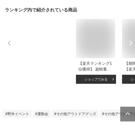
ランキング内で紹介されている商品
【楽天ランキング1
【期
位獲得】 超軽量ス
【楽
マホ三脚 / 目盛り付
位獲得
ショップでみる
シ
き｜長い 高い スマ
ホスタ
ホスタンド スマホ
い ス
三脚 三脚スタンド
ンド 
スマホ iphone
撮り棒 
Android 軽量 コンパ
ドロイ
クト 収納袋付き
タンド
野外イベント
運動会
その他アウトドアグッズ
その他アウトドア
145cm 送料無料
コン
用三脚
タンド
コン