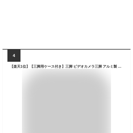
4
【楽天1位】【三脚用ケース付き】三脚 ビデオカメラ三脚 アルミ製 スマホ三脚 3WAY雲台 デジタル一眼レフ 3段階伸縮 360回転 クイックシュー式 折り畳み式 リモコン付き170cm iPhone/Android/カメラ多機種対応 コンパクト三脚 キャリングバッグ