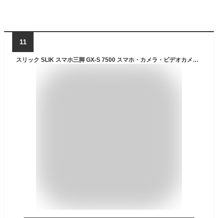
11
スリック SLIK スマホ三脚 GX-S 7500 スマホ・カメラ・ビデオカメラ対応 レバーロック式 24mmパイプ径 3WAY雲台 全高1720mm クイックシュー式 GXS7500