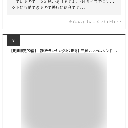
しているので、安定感がありますよ。4段タイプでコンパ
クトに収納できるので携行に便利ですね。
全てのおすすめコメント
(
1
件)
>
8
【期間限定P2倍】【楽天ランキング1位獲得】三脚 スマホスタンド 長い 高い スマホ 携帯 スタンド スマホ三脚 自撮り棒 iphone アンドロイド iphoneスタンド 自撮り 軽量 コンパクト スマホ用三脚 便利 三脚スタンド 新スマホホルダー 210cm 160cm 送料無料