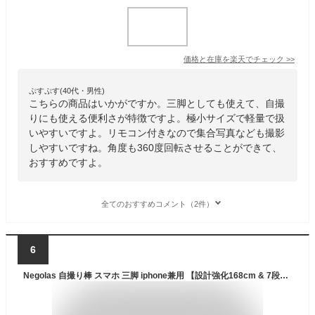
価格と在庫を
楽天
でチェック
>>
ぷすぷす(40代・男性)
こちらの商品はいかがですか。三脚としても使えて、自撮
りにも使える便利さが特徴ですよ。極小サイズで軽量で扱
いやすいですよ。リモコン付きなので集合写真なども撮影
しやすいですね。角度も360度回転させることができて、
おすすめですよ。
全てのおすすめコメント（2件）
6
Negolas 自撮り棒 スマホ 三脚 iphone兼用 【設計強化168cm & 7段階伸縮】150cm以上 Gopro セルカ棒 回転 軽量 生放送 Web会議 撮影 映画放送 旅行 遠隔シャッター iPhone/Androidスマホ等対応 【日本語取扱説明書付き】