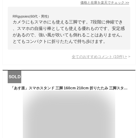
価格と在庫を
楽天
でチェック
>>
RRgypsies(60代・男性)
カメラにもスマホにも使える三脚です。7段階に伸縮でき
、スマホの自撮り棒としても使える優れものです、安定感
があるので、強い風が吹いても倒れることはありません。
とてもコンパクトに折りたたんで持ち歩けます。
全てのおすすめコメント
(
10
件)
>
SOLD
「あす楽」スマホスタンド 三脚 160cm 210cm 折りたたみ 三脚スタンド 角度調整 高さ無段階調節 iPhone Android 三脚 スマホ ビデオ 動画撮影 360回転 折りたたみ式 スマートフォン 三脚 長い自撮り棒 軽量 コンパクト おしゃれ 旅行 運動会 撮影 ライブ配信 映画放送対応