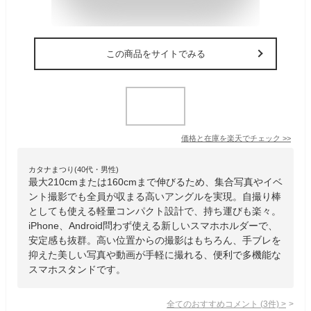
この商品をサイトでみる
価格と在庫を
楽天
でチェック
>>
カタナまつり(40代・男性)
最大210cmまたは160cmまで伸びるため、集合写真やイベ
ント撮影でも全員が収まる高いアングルを実現。自撮り棒
としても使える軽量コンパクト設計で、持ち運びも楽々。
iPhone、Android問わず使える新しいスマホホルダーで、
安定感も抜群。高い位置からの撮影はもちろん、手ブレを
抑えた美しい写真や動画が手軽に撮れる、便利で多機能な
スマホスタンドです。
全てのおすすめコメント
(
3
件)
>