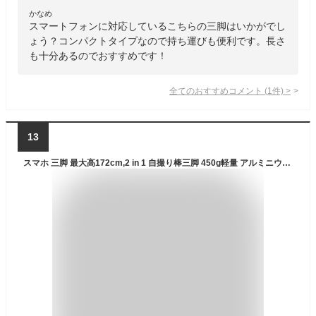
かなめ
スマートフォンに対応しているこちらの三脚はいかがでし
ょう？コンパクトタイプなので持ち運びも便利です。長さ
も十分あるのでおすすめです！
全てのおすすめコメント
(
1
件)
>
13
スマホ 三脚 最大高172cm,2 in 1 自撮り棒三脚 450g軽量 アルミニウム合金4段階伸縮 360角度調節 電話ホルダー付きスタンド すべてのスマホ機種対応 iPhoneシリーズ/Androidシリーズ