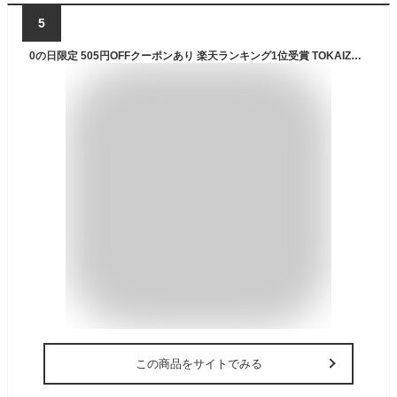
5
0の日限定 505円OFFクーポンあり 楽天ランキング1位受賞 TOKAIZ公式! 自撮り棒 セルカ棒 スマホ 三脚付き iphone デジカメ対応 シャッター付き 軽量 コンパクト じどり棒 android リモコン付 bluetooth 7段階伸縮 ミニ三脚 三脚スタンド 自分撮り 折り畳み 持ち運び便利
この商品をサイトでみる