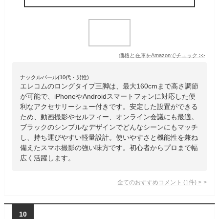
価格と在庫を
Amazon
でチェック
>>
ナックルバール(10代・男性)
エレコムのロングタイプ三脚は、最大160cmまで高さ調節
が可能で、iPhoneやAndroidスマートフォンに対応した便
利なアクセサリーシュー付きです。安定した設置ができる
ため、動画撮影やセルフィー、オンライン会議にも最適。
ブラックのシンプルなデザインでどんなシーンにもマッチ
し、持ち運びやすい軽量設計。使いやすさと機能性を兼ね
備えたスマホ撮影の強い味方です。初心者からプロまで幅
広く活躍します。
全てのおすすめコメント
(
1
件)
>
10