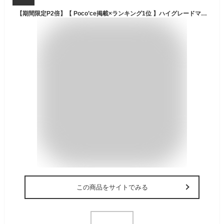
【期間限定P2倍】【 Poco’ce掲載×ランキング1位 】ハイグレードマグネット式スマホ三脚 / 三脚 スマホ 長い 高い マグネット magsafe対応 スマホスタンド スマホ三脚 三脚スタンド マグネットスタンド iphone Android メタルリング付属 軽量 コンパクト 収納袋付 165cm
この商品をサイトでみる