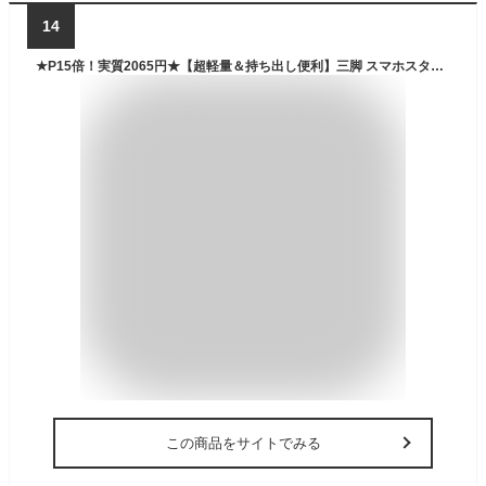
14
★P15倍！実質2065円★【超軽量＆持ち出し便利】三脚 スマホスタンド リモコン付き コンパクト三脚 3WAY雲台 スマホ スマホ用 携帯 デジタル一眼レフ 3段階伸縮 360回転 自撮り棒 アンドロイド iphoneスタンド 軽量 コンパクト iPhone/Android/カメラ 多機種対応 ギフト
この商品をサイトでみる