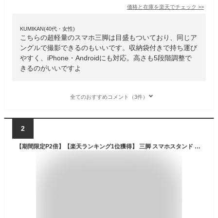
価格と在庫を
楽天
でチェック
>>
KUMIKAN(40代・女性)
こちらの超軽量のスマホ三脚は目盛もついており、同じア
ングルで撮影できるのもいいです。収納袋付きで持ち運び
やすく、iPhone・Androidにも対応。高さも5段階調整で
きるのがいいですよ
全てのおすすめコメント（3件）
2
【期間限定P2倍】【楽天ランキング1位獲得】 三脚 スマホスタンド 高い 長い スマホ 携帯 スタンド スマホ三脚 自撮り棒 iphone アンドロイド iphoneスタンド 自撮り 軽量 コンパクト スマホ用三脚 便利 三脚スタンド 210cm リモコン付き 送料無料