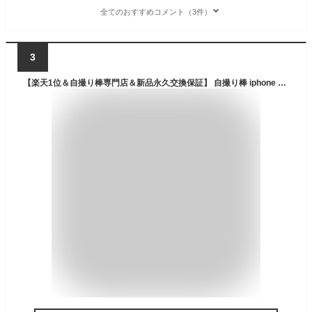
全てのおすすめコメント（3件）
3
【楽天1位＆自撮り棒専門店＆新品永久交換保証】 自撮り棒 iphone 三脚付き 三脚 軽量 コンパクト ロング スマホ セルカ棒 bluetooth スマホスタンド 長い iphone16 アンドロイド GoPro アクションカメラ カメラ 対応 ワイヤレス 130cm 7段階伸縮 コンパクト