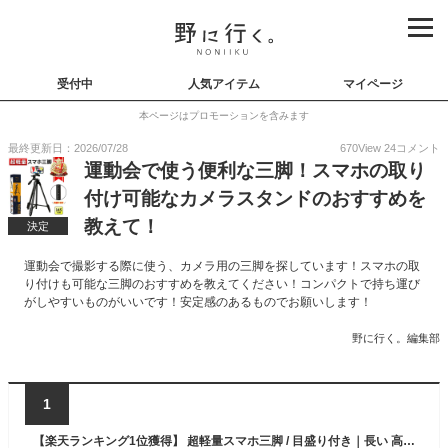
受付中
人気アイテム
マイページ
本ページはプロモーションを含みます
最終更新日：2026/07/28
670
View
24
コメント
運動会で使う便利な三脚！スマホの取り
付け可能なカメラスタンドのおすすめを
教えて！
決定
運動会で撮影する際に使う、カメラ用の三脚を探しています！スマホの取
り付けも可能な三脚のおすすめを教えてください！コンパクトで持ち運び
がしやすいものがいいです！安定感のあるものでお願いします！
野に行く。編集部
1
【楽天ランキング1位獲得】 超軽量スマホ三脚 / 目盛り付き｜長い 高い スマホスタンド スマホ三脚 三脚スタンド スマホ iphone Android 軽量 コンパクト 収納袋付き 145cm 送料無料