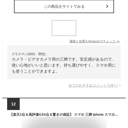
この商品をサイトでみる
価格と在庫を
Amazon
でチェック
>>
グラスマン(60代・男性)
カメラ・ビデオカメラ用の三脚です。安定感があるので、
使い心地がいいと思います。持ち運びやすく、スマホ用に
も使うことができますよ。
全てのおすすめコメント
(
1
件)
>
12
【楽天1位＆高評価4.64点＆驚きの保証】 スマホ 三脚 iphone スマホ三脚 自撮り棒 スマホ用三脚 軽量コンパクト スマホスタンド 長い 160cm 210cm