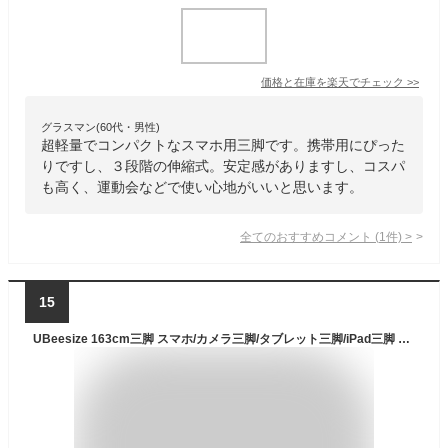
価格と在庫を
楽天
でチェック
>>
グラスマン(60代・男性)
超軽量でコンパクトなスマホ用三脚です。携帯用にぴった
りですし、３段階の伸縮式。安定感がありますし、コスパ
も高く、運動会などで使い心地がいいと思います。
全てのおすすめコメント
(
1
件)
>
15
UBeesize 163cm三脚 スマホ/カメラ三脚/タブレット三脚/iPad三脚 Bluetoothリモコン ビデオカメラ 一眼フレ 3WAY雲台 さんきゃく スタンド軽量 iPhone/Android/スマホ全機種適用（長163cm） ブラック 適格請求書発行可