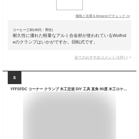
価格と在庫を
Amazon
でチェック
>>
コーヒー三杯(40代・男性)
耐久性に優れた軽量なアルミ合金材が使われているWolfrid
eのクランプはいかがですか。回転式です。
全てのおすすめコメント
(
1
件)
>
6
YFFSFDC コーナー クランプ 木工定規 DIY 工具 直角 90度 木工ロケーター 多機能 木工ツール 4個セット ライトアングルクリップ コーナーリテーナー クランプ