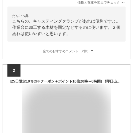
価格と在庫を
楽天
でチェック
>>
だんごっ鼻
こちらの、キャスティングクランプがあれば便利ですよ。
作業台に加工する木材を固定などするのに使います。２個
あれば使いやすいと思います。
全てのおすすめコメント（2件）
2
[25日限定10％OFFクーポン＋ポイント10倍20時～6時間] 《即日出荷》 シャコ万力 B型 100mm クランプ シャコマン シャコ万 日本製 固定 木材カット DIY 手軽 本格的 ロブテックス ロブスター LOBTEX LOBSTER スタンダードタイプ エコシリーズ