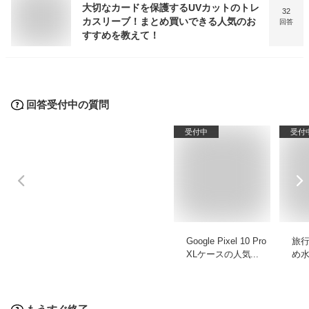
大切なカードを保護するUVカットのトレ
32
カスリーブ！まとめ買いできる人気のお
回答
すすめを教えて！
回答受付中の質問
受付中
受付
Google Pixel 10 Pro
旅
XLケースの人気商
め
品を教えて！
優
デ