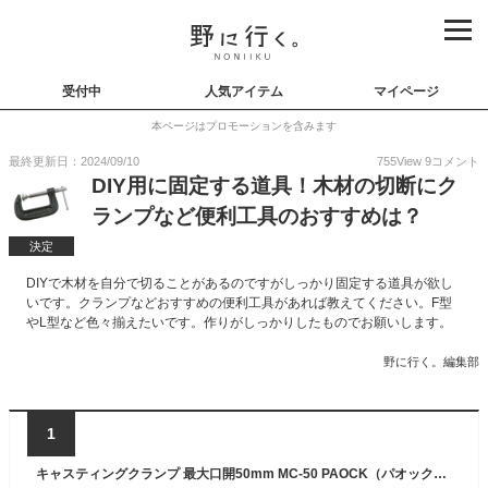
受付中
人気アイテム
マイページ
本ページはプロモーションを含みます
最終更新日：2024/09/10
755
View
9
コメント
DIY用に固定する道具！木材の切断にク
ランプなど便利工具のおすすめは？
決定
DIYで木材を自分で切ることがあるのですがしっかり固定する道具が欲し
いです。クランプなどおすすめの便利工具があれば教えてください。F型
やL型など色々揃えたいです。作りがしっかりしたものでお願いします。
野に行く。編集部
1
キャスティングクランプ 最大口開50mm MC-50 PAOCK（パオック） 【万力 バイス 固定 補助具 DIY 工具 日曜大工 手作り 作業用品 業務用】