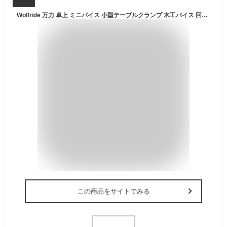
Wolfride 万力 卓上 ミニバイス 小型テーブルクランプ 木工バイス 回転式 ホームバイス アルミ合金製 軽量固定 作業台 ワークベンチ 細かい作業工具 diy
この商品をサイトでみる