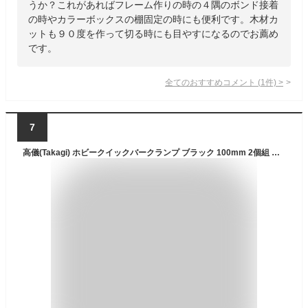
うか？これがあればフレーム作りの時の４隅のボンド接着
の時やカラーボックスの棚固定の時にも便利です。木材カ
ットも９０度を作って切る時にも目やすになるのでお薦め
です。
全てのおすすめコメント
(
1
件)
>
7
高儀(Takagi) ホビークイックバークランプ ブラック 100mm 2個組 HQB-100-2P【燕三条ブランド】【レバーを握るだけの簡単作業】 クランプ 木工 金具 DIY 万力 固定金具