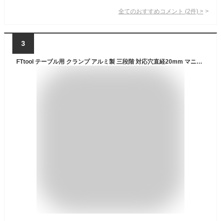
全てのおすすめコメント
(
2
件)
>
3
FTtool テーブル用 クランプ アルミ製 三段階 対応穴直経20mm マニュアル DIY工具 木材締め 固定 木工用 ブラック HRGJ64