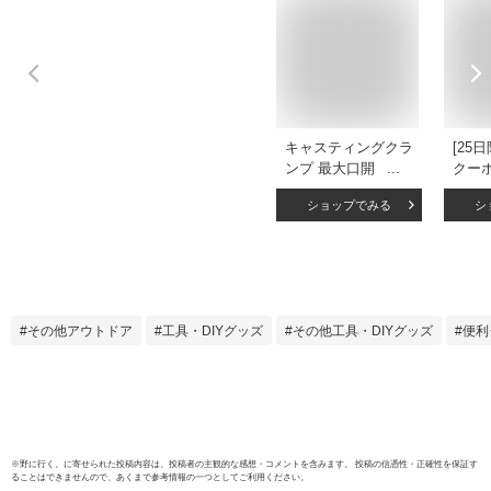
キャスティングクラ
[25
ンプ 最大口開
クー
50mm MC-50
10倍
ショップでみる
シ
PAOCK（パオッ
《即
ク） 【万力 バイス
コ万力
固定 補助具 DIY 工
クラ
具 日曜大工 手作り
ン シ
作業用品 業務用】
固定
DIY
その他アウトドア
工具・DIYグッズ
その他工具・DIYグッズ
便利
ブテ
ター 
LOB
ード
リー
※
野に行く。
に寄せられた投稿内容は、投稿者の主観的な感想・コメントを含みます。 投稿の信憑性・正確性を保証す
ることはできませんので、あくまで参考情報の一つとしてご利用ください。