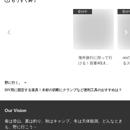
もうすぐ終了
受付中
受付
海外旅行に持って行
on
ける！容量40L程度
る
のバックパックのお
ゃ
すすめを教えて！
カ
え
野に行く。
DIY用に固定する道具！木材の切断にクランプなど便利工具のおすすめは？
Our Vision
春は登山、夏は釣り、秋はキャンプ、冬は天体観測。どんなとき
も、野に行こう－