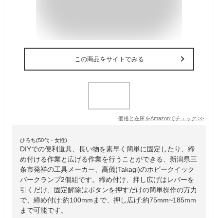
この商品をサイトでみる
価格と在庫を
Amazon
でチェック
>>
ひろち(50代・女性)
DIYでの便利道具、長い物を素早く簡単に固定したり、締
め付ける作業と広げる作業を行うことができる、新潟県三
条市発祥の工具メーカー、高儀(Takagi)のホビークイック
バークランプ2個組です。締め付け、押し広げはレバーを
引くだけ、固定解除はボタンを押すだけの簡単操作の万力
で、締め付け:約100mmまで、押し広げ:約75mm~185mm
まで可能です。