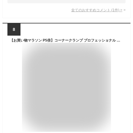
全てのおすすめコメント
(
1
件)
>
8
【お買い物マラソン P5倍】コーナークランプ プロフェッショナル 粉体塗装オリーブグリーン4個セット 高精度アルミ合金 木工DIY 直角固定2・4・ 8個セット ネセクト [日本企画3年保証]