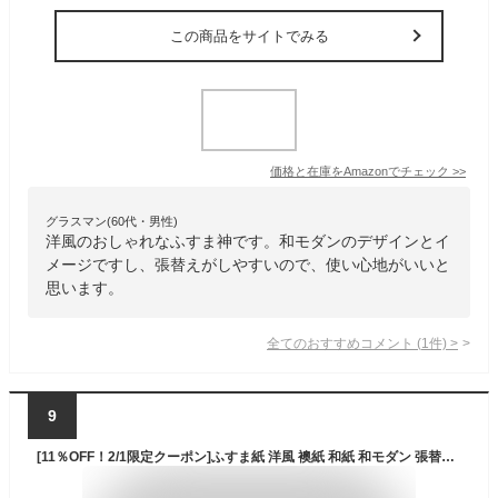
この商品をサイトでみる
価格と在庫を
Amazon
でチェック
>>
グラスマン(60代・男性)
洋風のおしゃれなふすま神です。和モダンのデザインとイ
メージですし、張替えがしやすいので、使い心地がいいと
思います。
全てのおすすめコメント
(
1
件)
>
9
[11％OFF！2/1限定クーポン]ふすま紙 洋風 襖紙 和紙 和モダン 張替え 和室 障子 ふすまリメイク 和室DIY 花柄 北欧 ふすま フスマ 襖 110cm×200cm Garden in PARIS