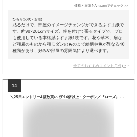
価格と在庫を
Amazon
でチェック
>>
ひろち(50代・女性)
貼るだけで、部屋のイメージチェンジができるふすま紙で
す。約98×201cmサイズ、糊を付けて張るタイプで、プロ
も使用している本格派ふすま紙1枚です。花や草木、扇な
ど和風のものから和モダンのものまで絵柄や色が異なる40
種類があり、好みや部屋の雰囲気により選べます。
全てのおすすめコメント
(
1
件)
>
14
＼25日エントリー&複数買いでP14倍以上・クーポン／『ローズ』 ふすま紙 洋風 シールタイプ可愛いすぎる おしゃれなマス目 1枚入〜 襖紙 リメイク 粘着 女性 子供部屋 KN-243 95cm×185cm 貼り替え 張り替え