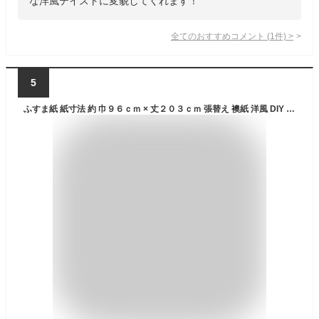
な洋風テイストに変貌してくれます！
全てのおすすめコメント
(
1
件)
>
5
ふすま紙 紙寸法 約 巾９６ｃｍ × 丈２０３ｃｍ 張替え 襖紙 洋風 DIY おしゃれ ふすま 紙 襖 張り替え kr11