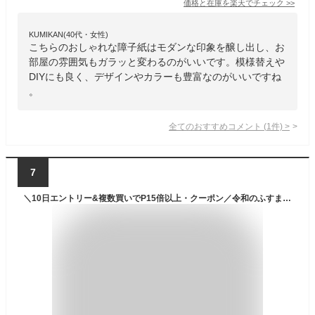
価格と在庫を
楽天
でチェック
>>
KUMIKAN(40代・女性)
こちらのおしゃれな障子紙はモダンな印象を醸し出し、お
部屋の雰囲気もガラッと変わるのがいいです。模様替えや
DIYにも良く、デザインやカラーも豊富なのがいいですね
。
全てのおすすめコメント
(
1
件)
>
7
＼10日エントリー&複数買いでP15倍以上・クーポン／令和のふすま紙 シール おしゃれ リメイク 可愛いすぎる桜 花柄 アレンジ 和洋風 1枚入〜 襖紙 リメイク 粘着 女性 子供部屋 RF-001 93cm×203cm 貼り替え 張り替え