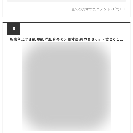
全てのおすすめコメント
(
1
件)
>
8
新感覚 ふすま紙 襖紙 洋風 和モダン 紙寸法 約 巾９８ｃｍ × 丈２０１ｃｍ ２枚 糊３５０ｇ セット 張替え 洋風 DIY おしゃれ ふすま 紙 襖 張り替え na (10703)