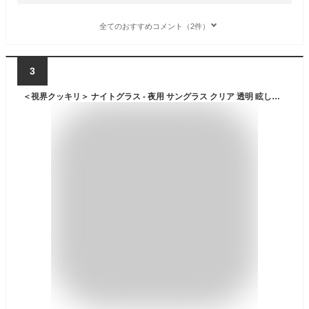
全てのおすすめコメント（2件）
3
＜視界クッキリ＞ ナイトグラス - 夜用 サングラス クリア 透明 眩しい 眩しさ 軽減 対策 グッズ ナイト ドライブ 夜間 運転 夜 雨 対向車 車 光 ライト ナイター メンズ レディース 眼鏡 グラス メガネ ラジオショッピング 日本直販