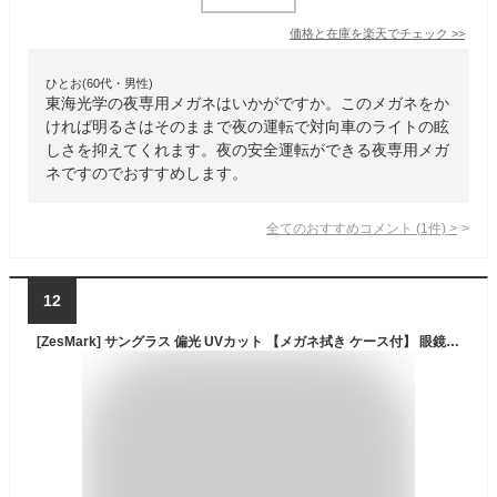
価格と在庫を
楽天
でチェック
>>
ひとお(60代・男性)
東海光学の夜専用メガネはいかがですか。このメガネをか
ければ明るさはそのままで夜の運転で対向車のライトの眩
しさを抑えてくれます。夜の安全運転ができる夜専用メガ
ネですのでおすすめします。
全てのおすすめコメント
(
1
件)
>
12
[ZesMark] サングラス 偏光 UVカット 【メガネ拭き ケース付】 眼鏡の上から クリップオン ワンタッチ装着 軽量5g (イエロー)