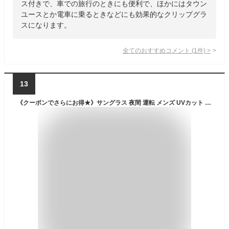
ス付きで、車での旅行のときにも便利で、ほかにはタウン
ユースとか電車に乗るときなどにも効果的なクリップグラ
スになります。
全てのおすすめコメント
(
1
件)
>
13
《クーポンでさらにお得★》サングラス 夜間 運転 メンズ UVカット ブルーライトカット おしゃれ ナイト ドライブ ボストン メガネ 眼鏡 昼夜兼用 自動車 対向車 ライト 雨 雪 眩しさ軽減 レディース 日本製レンズ 鯖江メーカーデザイン FEELLIFE ND3053