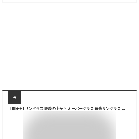
4
[冒険王] サングラス 眼鏡の上から オーバーグラス 偏光サングラス 【鯖江企画/跳ね上げ/運転用】 SC60K-Y75