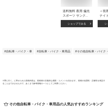
送料無料 夜用 偏光
＜視
スポーツ サングラ
ナイト
ス メンズ用 紫外線
サン
ショップでみる
シ
カット uvカット 男
透明 
男性 ノンブランド
軽減 
運転 夜間走行 ドラ
イト 
イブ 釣り 運転用 自
運転 
動車 サングラス 鼻
車 光
パッド 調整 シンプ
ー メ
自転車・バイク・車
自転車・バイク・車用品
その他自転車・バイク
ル 軽量 日常 普段使
ス 眼
い デイリー 色付き
ネ 
イエロー 黄色 カラ
ング
ーレンズ 対向車の
ライト 直送w
※
野に行く。
に寄せられた投稿内容は、投稿者の主観的な感想・コメントを含みます。 投稿の信憑性・正確性を保証す
ることはできませんので、あくまで参考情報の一つとしてご利用ください。
その他自転車・バイク・車用品
の人気おすすめランキング