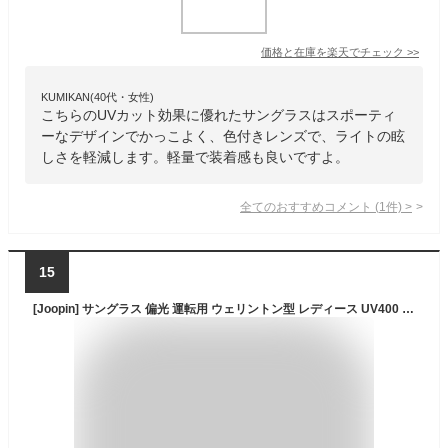
価格と在庫を
楽天
でチェック
>>
KUMIKAN(40代・女性)
こちらのUVカット効果に優れたサングラスはスポーティ
ーなデザインでかっこよく、色付きレンズで、ライトの眩
しさを軽減します。軽量で装着感も良いですよ。
全てのおすすめコメント
(
1
件)
>
15
[Joopin] サングラス 偏光 運転用 ウェリントン型 レディース UV400 紫外線カット スポーツ 自転車 釣り 登山用 sunglasses for men women(グラデーションブラウン)