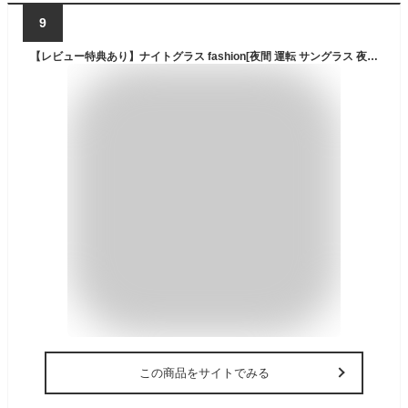
9
【レビュー特典あり】ナイトグラス fashion[夜間 運転 サングラス 夜用サングラス レディース メンズ 運転用 ナイト ドライブ 夜間用 夜間運転 メガネ 夜間運転用 東海光学 軽量 軽い おしゃれ 日本製 夜 男女兼用 デザイン オシャレ 対向車 ライト 眩しい]
この商品をサイトでみる