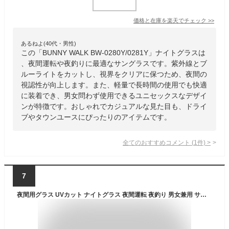
価格と在庫を
楽天
でチェック
>>
あるねよ(40代・男性)
この「BUNNY WALK BW-0280Y/0281Y」ナイトグラスは
、夜間運転や夜釣りに最適なサングラスです。紫外線とブ
ルーライトをカットし、視界をクリアに保つため、夜間の
視認性が向上します。また、軽量で長時間の使用でも快適
に装着でき、男女問わず使用できるユニセックスなデザイ
ンが特徴です。おしゃれでカジュアルな見た目も、ドライ
ブやタウンユースにぴったりのアイテムです。
全てのおすすめコメント
(
1
件)
>
7
夜間用グラス UVカット ナイトグラス 夜間運転 夜釣り 男女兼用 サングラス BW-0270Y/0271Y/0272Y 夜用 紫外線カット ブルーライトカット 眼鏡 メガネ ドライブ タウンユース ユニセックス おしゃれ バニーウォーク BUNNY WALK 【送料無料】