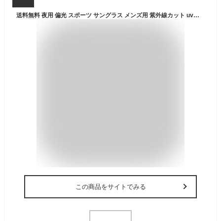
送料無料 夜用 偏光 スポーツ サングラス メンズ用 紫外線カット uvカット 男 男性 ノンブランド 運転 夜間走行 ドライブ 釣り 運転用 自動車 サングラス 鼻パッド 調整 シンプル 軽量 日常 普段使い デイリー 色付き イエロー 黄色 カラーレンズ 対向車のライト spmgn-yl
この商品をサイトでみる