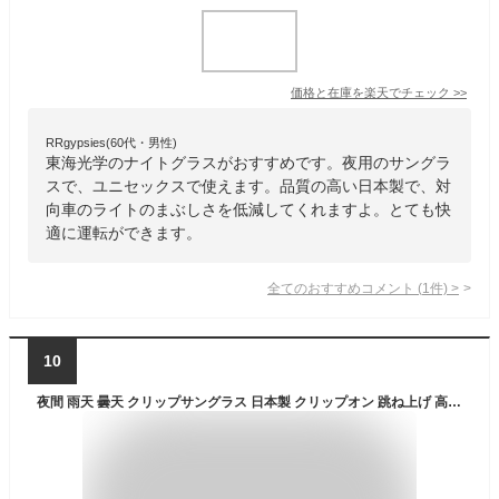
価格と在庫を
楽天
でチェック
>>
RRgypsies(60代・男性)
東海光学のナイトグラスがおすすめです。夜用のサングラ
スで、ユニセックスで使えます。品質の高い日本製で、対
向車のライトのまぶしさを低減してくれますよ。とても快
適に運転ができます。
全てのおすすめコメント
(
1
件)
>
10
夜間 雨天 曇天 クリップサングラス 日本製 クリップオン 跳ね上げ 高性能 イエロー 99%以上 UVカット 高性能 黄色レンズ 対向車ライト眩しさ軽減 メガネにつける コントラストアップ ナイトドライブ 運転 前掛け Mサイズ ハードコート ケース付 母の日 父の日 敬老の日