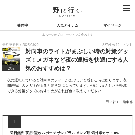
受付中
人気アイテム
マイページ
本ページはプロモーションを含みます
最終更新日：2025/08/22
827
View
19
コメント
対向車のライトがまぶしい時の対策グッ
ズ！メガネなど夜の運転を快適にする人
気のおすすめは？
決定
夜に運転していると対向車のライトがまぶしいと感じる時はあります。夜
間運転用のメガネがあると聞き気になっています。他にもまぶしさを軽減
できる対策グッズのおすすめがあれば色々教えてください！
野に行く。編集部
1
送料無料 夜用 偏光 スポーツ サングラス メンズ用 紫外線カット uvカット 男 男性 ノンブランド 運転 夜間走行 ドライブ 釣り 運転用 自動車 サングラス 鼻パッド 調整 シンプル 軽量 日常 普段使い デイリー 色付き イエロー 黄色 カラーレンズ 対向車のライト 直送w