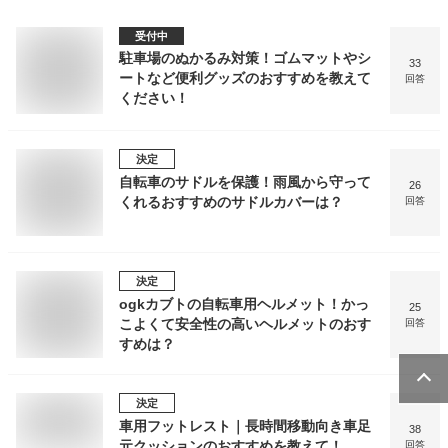
受付中
駐車場のぬかるみ対策！ゴムマットやシ
33
ートなど便利グッズのおすすめを教えて
回答
ください！
決定
自転車のサドルを保護！雨風から守って
26
くれるおすすめのサドルカバーは？
回答
決定
ogkカブトの自転車用ヘルメット！かっ
25
こよくて安全性の高いヘルメットのおす
回答
すめは？
決定
車用フットレスト｜長時間移動向き車足
38
元クッションのおすすめを教えて！
回答