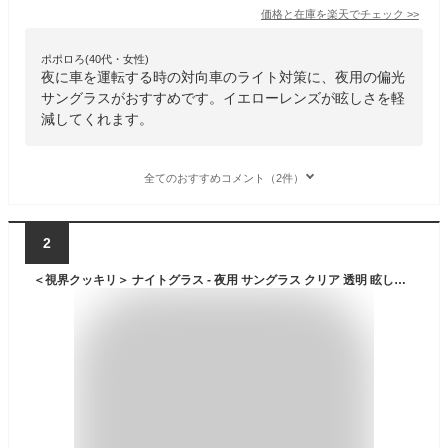
価格と在庫を
楽天
でチェック
>>
ポポロろ(40代・女性)
夜に車を運転する時の対向車のライト対策に、夜用の偏光
サングラスがおすすめです。イエローレンズが眩しさを軽
減してくれます。
全てのおすすめコメント（2件）
2
＜視界クッキリ＞ ナイトグラス - 夜用 サングラス クリア 透明 眩しい 眩しさ 軽減 対策 グッズ ナイト ドライブ 夜間 運転 夜 雨 対向車 車 光 ライト ナイター メンズ レディース 眼鏡 グラス メガネ ラジオショッピング 日本直販