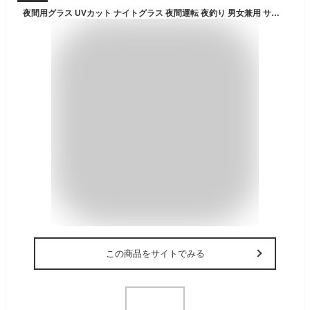
夜間用グラス UVカット ナイトグラス 夜間運転 夜釣り 男女兼用 サングラス BW-0280Y/0281Y 夜用 紫外線カット ブルーライトカット 眼鏡 メガネ ドライブ タウンユース カジュアル 軽量 ユニセックス おしゃれ バニーウォーク BUNNY WALK 【送料無料】
この商品をサイトでみる