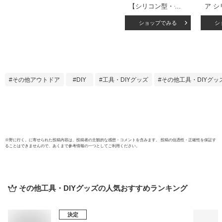
【シリコン型・モー
ア 
ルド】ミニチュア
ド 1
ショップでみる
シ
チョコレート＆
ーツ 
BOXが作れるレジ
ツ エ
ンキット(ラベル紙
レジン
付) シリコンモール
ールド
ド チョコモールド
アク
カシャカシャ 3d
ホル
その他アウトドア
DIY
工具・DIYグッズ
その他工具・DIYグッ
UVレジン 手芸
グ パ
GreenOceanオリジ
型
ナル♪ GK 10mm以
下
※
野に行く。
に寄せられた投稿内容は、投稿者の主観的な感想・コメントを含みます。 投稿の信憑性・正確性を保証す
ることはできませんので、あくまで参考情報の一つとしてご利用ください。
その他工具・DIYグッズ
の人気おすすめランキング
決定