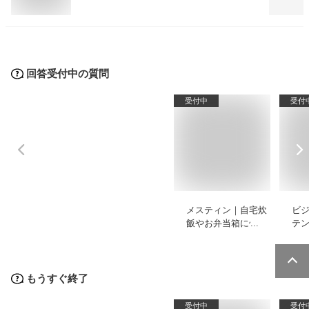
回答受付中の質問
受付中
受付
メスティン｜自宅炊
ビ
飯やお弁当箱に使え
テ
る普段使い向きのお
ズ
すすめは？
もうすぐ終了
受付中
受付