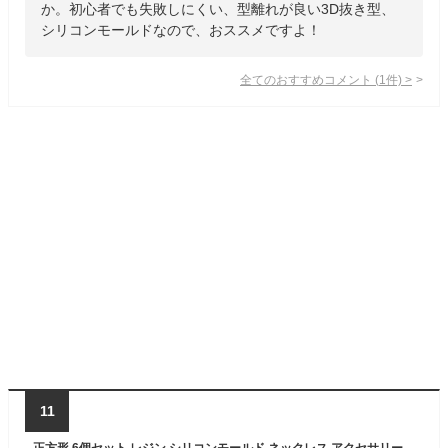
か。初心者でも失敗しにくい、型離れが良い3D抜き型、
シリコンモールドなので、おススメですよ！
全てのおすすめコメント
(
1
件)
>
11
正方形 6個セット レジン シリコンモールド ネックレス アクセサリー パーツ 作成 UVレジン エポキシ樹脂 樹脂粘土 オルゴナイト 型 抜き型 キット 道具