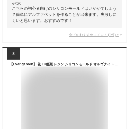
かなめ
こちらの初心者向けのシリコンモールドはいかがでしょう
？簡単にアルファベットを作ることが出来ます。失敗しに
くいと思います。おすすめです！
全てのおすすめコメント
(
1
件)
>
8
【Ever garden】 花 18種類 レジン シリコンモールド オルゴナイト uvレジン アロマストーン 石膏 手作り 石鹸 キャンドル 樹脂 粘土 シリコン モールド シリコン型 型 型抜き 抜き型 キット 道具 ハンドメイド 小花 (花 18種)