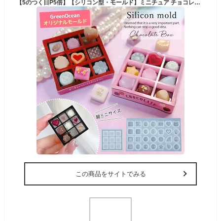
【5のつく日P5倍】【シリコン型・モールド】ミニチュア チョコレート＆BOXが作れるレジンキット(ラベル紙付) シリコンモールド チョコモールド カシャカシャ 3d UVレジン 手芸 GreenOceanオリジナル♪ GK 10mm以下
この商品をサイトでみる