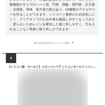
数種類のサイズのハート型、円形、指輪、楕円形、正方形
、水滴形、球体、長方形の型があり、58種類のアクセサリ
ーを作ることができます。シリコーン素材のため劣化しに
くく、クリアタイプのため中身を確認しやすくなっており
、柔らかいためレジンを硬化した後に外しやすく、力を入
れることなく簡単に取り外しができます。
全てのおすすめコメント（2件）
5
【シリコン型・モールド】メロンパンベア シリコンモールド レジン型 くま クマ 熊 ミニチュアスイーツ 食品サンプル キーホルダー 立体 3d スクイーズレジン UVレジン LED 手芸 クラフト GK