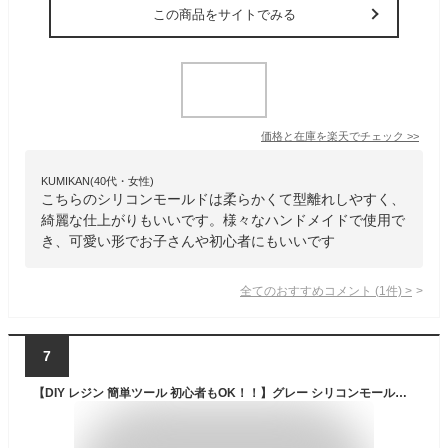
この商品をサイトでみる
価格と在庫を
楽天
でチェック
>>
KUMIKAN(40代・女性)
こちらのシリコンモールドは柔らかくて型離れしやすく、
綺麗な仕上がりもいいです。様々なハンドメイドで使用で
き、可愛い形でお子さんや初心者にもいいです
全てのおすすめコメント
(
1
件)
>
7
【DIY レジン 簡単ツール 初心者もOK！！】グレー シリコンモールド UVレジン 文字 antiquewhite, 105x125mm【メール便送料無料】