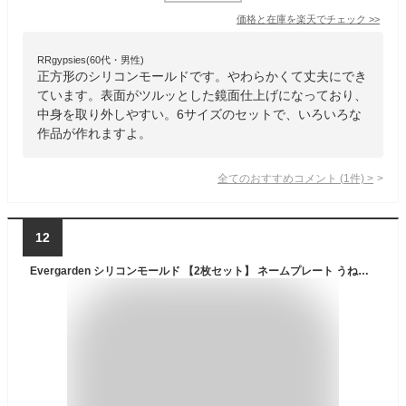
価格と在庫を
楽天
でチェック
>>
RRgypsies(60代・男性)
正方形のシリコンモールドです。やわらかくて丈夫にでき
ています。表面がツルッとした鏡面仕上げになっており、
中身を取り外しやすい。6サイズのセットで、いろいろな
作品が作れますよ。
全てのおすすめコメント
(
1
件)
>
12
Evergarden シリコンモールド 【2枚セット】 ネームプレート うねうね くねくね キーホルダー チャーム ヘアクリップ レジン アクセサリー イヤリング ピアス シャカシャカ シリコン モールド キャンドル アロマストーン 石膏 手作り 樹脂 粘土 シリコン型 型 ハンドメイド 鏡面 仕上げ (うねうねネームプレート２枚セット)