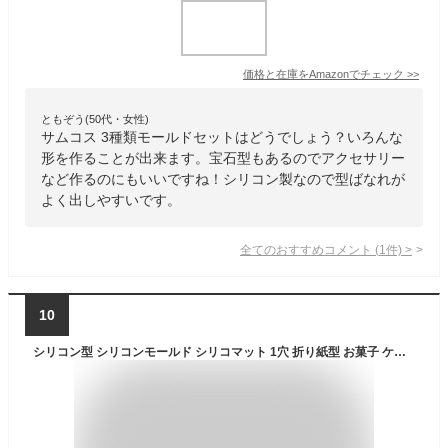
価格と在庫を
Amazon
でチェック
>>
ともぞう(50代・女性)
サムコス 3種類モールドセットはどうでしょう？いろんな
形を作ることが出来ます。宝石型もあるのでアクセサリー
など作るのにもいいですね！シリコン製なので型ばなれが
よく出しやすいです。
全てのおすすめコメント
(
1
件)
>
10
シリコン型 シリコンモールド シリコマット 1穴 折り紙型 お菓子 ケーキ 丸 道具 マフィン ムース型 ベーキング チョコレート型 金型 3D抜き型 DIY 調理器具 3D抜き型 diy ホワイト バレンタイン