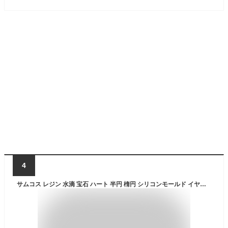
4
サムコス レジン 水滴 宝石 ハート 半円 楕円 シリコンモールド イヤリング アクセサリーネックレス ペンダント パーツ 作成 DIY 手芸 uvレジン 型取り ドロップ 半円 半球 丸 球体 長方形 正方形 四角 (Y)