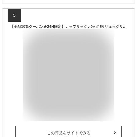
5
【全品10%クーポン★24H限定】ナップサック バッグ 鞄 リュックサック リュック バックパック レディース 軽い ドローコード (送料無料)[郵3]^ka-198^ sale セール
この商品をサイトでみる