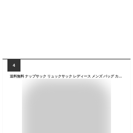
4
送料無料 ナップサック リュックサック レディース メンズ バッグ カバン バックパック 巾着袋 ジムサック デイパック A4収納 防水 撥水 軽量 旅行 アウトドア 通学 通勤 遠足 トレッキング かばん 鞄 シューズケース プールバッグ スポーツバッグ フィットネスバッグ ジムバ