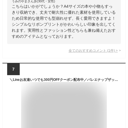
うみのやまさん歩(30代・女性)
こちらはいかがでしょうか？A4サイズの本や小物もすっ
きり収納でき、丈夫で耐久性に優れた素材を使用している
ため日常的な使用でも型崩れせず、長く愛用できますよ！
シンプルなリボンプリントがかわいらしい印象を出してく
れます。実用性とファッション性どちらも兼ね備えたおす
すめのアイテムとなっております。
全てのおすすめコメント
(
1
件)
>
7
＼Lineお友達いつでも300円OFFクーポン配布中／バレエナップザック ピンク ホラグチ カヨ（バレエ バレリーナ バレエ発表会 プレゼント バレエ雑貨） 【バレエアラベスク】