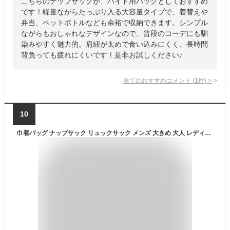
こちらのナップサックが、バイト用バッグとしておすすめ
です！軽量ながらたっぷり入る大容量タイプで、着替えや
弁当、ペットボトルなども余裕で収納できます。シンプル
ながらもおしゃれなデザインなので、普段のコーデにも馴
染みやすく魅力的。肩紐が太めで食い込みにくく、長時間
背負っても疲れにくいです！是非お試しください♪
全てのおすすめコメント
(
1
件)
>
10
巾着バッグ ナップサック リュックサック メンズ 大きめ 大人 レディース ナイロン ジムサック ジム 乾湿分離 折り畳み シューズケース ビーチバッグ 部活 巾着リュック 修学旅行 ナップサック スポーツ 防水 大容量 軽量 撥水加工 大きめ 運動 水泳