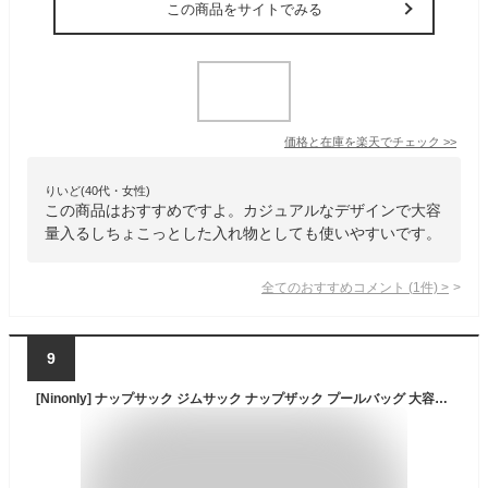
この商品をサイトでみる
価格と在庫を
楽天
でチェック
>>
りいど(40代・女性)
この商品はおすすめですよ。カジュアルなデザインで大容
量入るしちょこっとした入れ物としても使いやすいです。
全てのおすすめコメント
(
1
件)
>
9
[Ninonly] ナップサック ジムサック ナップザック プールバッグ 大容量 防水 軽量 折り畳み 乾湿分離 多機能 シューズ収納 防水 軽量 水泳 部活 運動 旅行 アウトドア （ブラック）