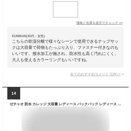
価格と在庫を
楽天
でチェック
>>
KUMIKAN(40代・女性)
こちらの乾湿分離で様々なシーンで使用できるナップサッ
クは大容量で荷物もたっぷり入り、ファスナー付きなのも
いいです。撥水加工が施され、防水性も高く汚れにくく、
大人も使えるカラーリングもいいですね。
全てのおすすめコメント
(
1
件)
>
14
ゼチャオ 防水 カレッジ 大容量 レディース バックパック レディース 旅行 ソリッド バックパック ユース ガールズ 通学バッグ Mochila ナップザック (Color : White1, Size : X)