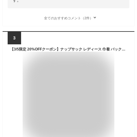
全てのおすすめコメント（2件）
3
【3/5限定 20%OFFクーポン】ナップサック レディース 巾着 バックパック リュックサック かわいい 韓国ファッション ナップリュック ナップザック 軽量 軽い バッグ かばん 黒 ブラック 白 ホワイト パステル ピンク ブルー 2024 秋 秋