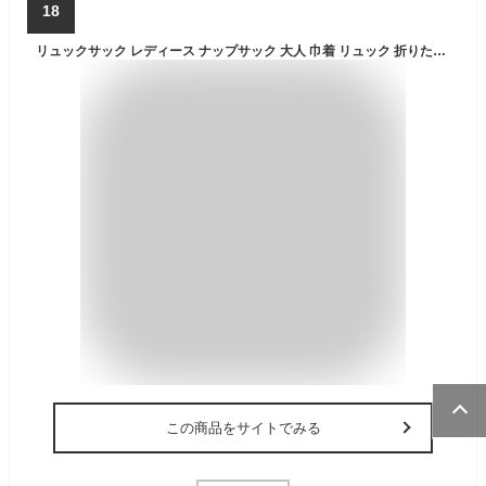
18
リュックサック レディース ナップサック 大人 巾着 リュック 折りたたみ ショルダー トートバッグ ミニリュック 巾着バッグ ナイロン ショルダーバッグ 2way リュック ショルダー 軽い A4 小さめ 15L
この商品をサイトでみる