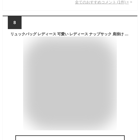
全てのおすすめコメント
(
1
件)
>
8
リュックバッグ レディース 可愛い レディース ナップサック 肩掛け ショルダーバッグ かばん 大人 大容量 ナイロン製 カジュアル 撥水 おしゃれ 主婦 ママバッグ 軽い 通勤 旅行 通学 バックパック 縄を引き出し 大きめ 韓国風 双肩のリュックサック 軽量 収納 サックパック