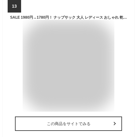
13
SALE 1980円→1780円！ ナップサック 大人 レディース おしゃれ 乾湿分離 ジム 防水 ポケット ナップサック チャック 無地 中学 大容量 男子 フィットネス ファスナー 女の子 男の子 ファスナー付き 学校 女子 かわいい 紫 黒 ナップザック 撥水加工 洗える 小学生 男の子
この商品をサイトでみる