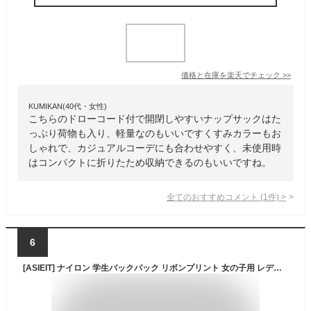
価格と在庫を
楽天
でチェック
>>
KUMIKAN(40代・女性)
こちらのドローコード付で開閉しやすいナップサックはた
っぷり荷物も入り、軽量なのもいいですくすみカラーもお
しゃれで、カジュアルコーデにも合わせやすく、未使用時
はコンパクトに折りたため収納できるのもいいですね。
全てのおすすめコメント
(
1
件)
>
6
[ASIEIT] ナイロン 学生バックパック リボンプリント 女の子用 レディース スクールバッグ 調節可能なストラップ トラベルバッグ ナップザック リュックサック (カーキ)