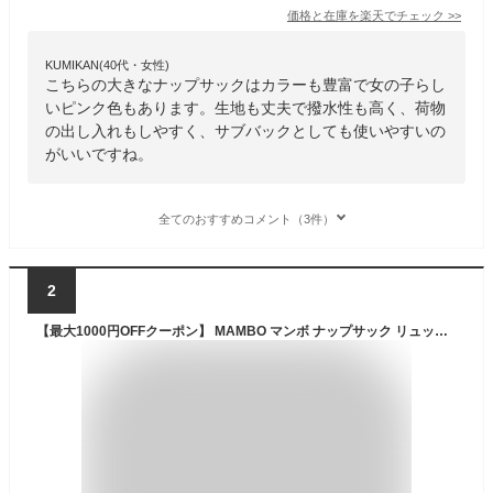
価格と在庫を
楽天
でチェック
>>
KUMIKAN(40代・女性)
こちらの大きなナップサックはカラーも豊富で女の子らし
いピンク色もあります。生地も丈夫で撥水性も高く、荷物
の出し入れもしやすく、サブバックとしても使いやすいの
がいいですね。
全てのおすすめコメント（3件）
2
【最大1000円OFFクーポン】 MAMBO マンボ ナップサック リュック バッグ バックパック メンズ レディース ナイロンナップザック ベージュ カーキ 22110578 【メール便対応可】