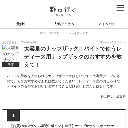
受付中
人気アイテム
マイページ
本ページはプロモーションを含みます
最終更新日：2026/07/09
101
View
24
コメント
大容量のナップザック！バイトで使うレ
ディース用ナップザックのおすすめを教
えて！
決定
バイトの荷物を入れられるナップザックがほしいです！大容量タイプのも
ので、何かおすすめがあれば教えてください！レディース用のおしゃれな
デザインのものでお願いします！できるだけ安いものだと嬉しいです！
野に行く。編集部
1
【お買い物マラソン期間中ポイント10倍】ナップサック スポーツ ナップザック 女の子 男の子 大きめ 小学校 リュック プールバッグ メンズ レディース ジムサック フィットネス サウナ プール アウトドア キャンプ 着替え 登山 防水 撥水 ナイロン 軽量 無地