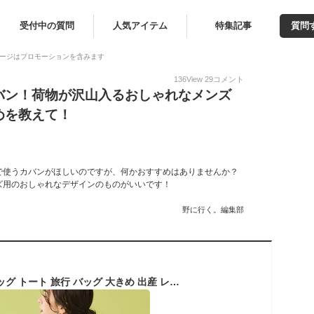
受付中の質問
人気アイテム
特集記事
質問
ージはプロモーションを含みます
136
View
29
コメント
バン！荷物が沢山入るおしゃれなメンズ
めを教えて！
で使うカバンがほしいのですが、何かおすすめはありませんか？
ズ用のおしゃれなデザインのものがいいです！
野に行く。編集部
エディータ トートバッグ トート 旅行 バッグ 大きめ 出産 レディース メンズ マザーズバッグ 肩掛け 洗える 軽量 軽い ファスナー付き 通勤 ネオプレン 出張 大容量 トラベル 1泊 2泊 EDITA [edt-007]