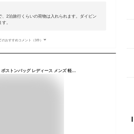
で、2泊旅行くらいの荷物は入れられます。ダイビン
ます。
てのおすすめコメント（3件）
＼楽天1位20冠獲得／ ボストンバッグ レディース メンズ 軽量 大容量 バッグ 旅行 出張 1泊2日 2泊3日 旅行バッグ バック おしゃれ 旅行カバン サブバッグ キャリーオンバッグ 機内持ち込み 軽い 一泊 修学旅行 学生 大人 旅行バック 手持ち 肩掛け 鞄 カバン 可愛い 女性