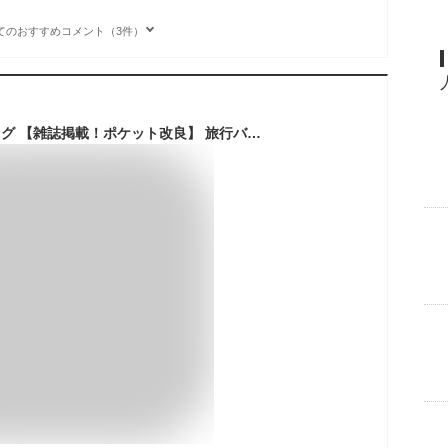
てのおすすめコメント（3件）
RIMINA ボストンバッグ 【雑誌掲載！ポケット改良】 旅行バッグ ジムバック スポーツバッグ 3WAY シューズ収納 大容量 メンズ レディース ユニセックス 乾湿分離 アウトドア 機内持込 ブラック