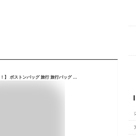
【楽天12部門1位獲得！】 ボストンバッグ 旅行 旅行バッグ レディース 修学旅行 大容量 子供 2泊 3泊 軽量 ナイロン 小学生 高校生 一泊 おしゃれ 男子 ゴルフ 旅行カバン 旅行バック トラベルバッグ ボストンバック キャリーオン 旅行かばん 旅行鞄 斜め掛け