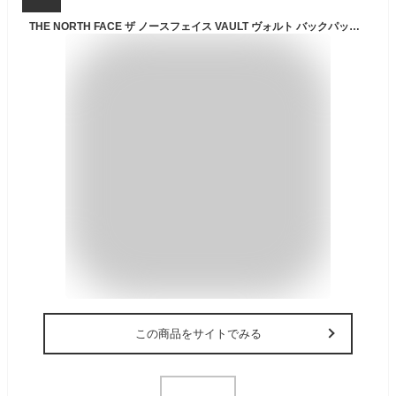
THE NORTH FACE ザ ノースフェイス VAULT ヴォルト バックパック NF0A3VY2JK NF0A3VY2-4H0 THE NORTH FACE ノースフェイス メンズ レディース ag-906800
この商品をサイトでみる