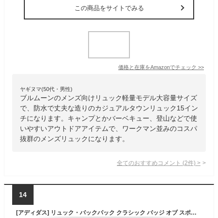
この商品をサイトでみる
価格と在庫を
Amazon
でチェック
>>
ヤギヌマ(50代・男性)
ブルムーンのメンズ向けリュック軽量モデル大容量サイズ
で、防水で丈夫な造りのカジュアルタウンリュック15イン
チになります。キャンプとかバーベキュー、登山などで使
いやすいアウトドアアイテムで、ワークマン並みのコスパ
抜群のメンズリュックになります。
全てのおすすめコメント
(
2
件)
>
14
[アディダス] リュック・バックパック クラシック バッジ オブ スポーツ バックパック L9583 ブラック/ホワイト(HG0349) Free Size