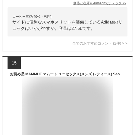
価格と在庫を
Amazon
でチェック
>>
コーヒー三杯(40代・男性)
サイドに便利なスマホスリットを装備しているAdidasのリ
ュックはいかがですか。容量は27.5Lです。
全てのおすすめコメント
(
2
件)
>
15
お薦め品 MAMMUT マムート ユニセックス(メンズ レディース) Seon Transporter 25 トランスポーター25 2510-03911 バックパック デイパック リュックサック ザック ビジネスバッグ【お宝】