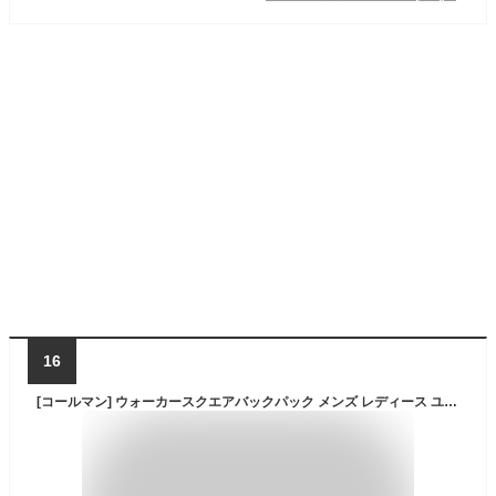
16
[コールマン] ウォーカースクエアバックパック メンズ レディース ユニセックス リュック バックパック バッグ 30L 通勤 通学 ビジネス 大容量 軽量