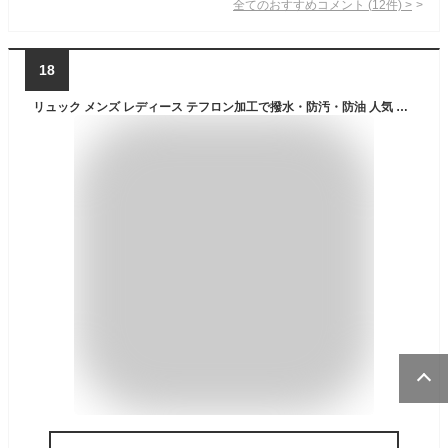
全てのおすすめコメント
(
12
件)
>
18
リュック メンズ レディース テフロン加工で撥水・防汚・防油 人気 リュックサック 通勤 通学 旅行 キャンプ 防災 アウトドア 旅行バッグ 35L 大容量リュック 登山リュック アウトドア用品 キャンプ用品 バックパック 人気 学生 ランキング【ラドウェザー LAD WEATHER】