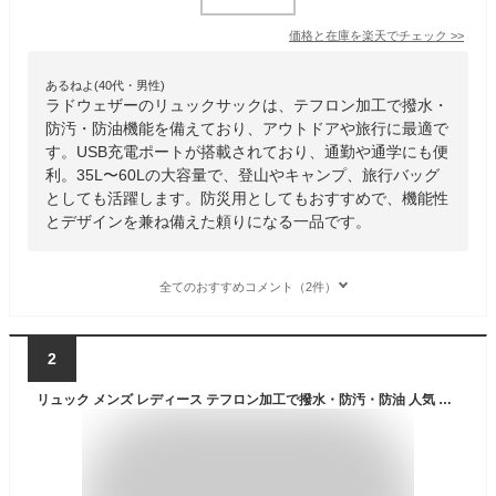
価格と在庫を
楽天
でチェック
>>
あるねよ(40代・男性)
ラドウェザーのリュックサックは、テフロン加工で撥水・
防汚・防油機能を備えており、アウトドアや旅行に最適で
す。USB充電ポートが搭載されており、通勤や通学にも便
利。35L〜60Lの大容量で、登山やキャンプ、旅行バッグ
としても活躍します。防災用としてもおすすめで、機能性
とデザインを兼ね備えた頼りになる一品です。
全てのおすすめコメント（2件）
2
リュック メンズ レディース テフロン加工で撥水・防汚・防油 人気 リュックサック USB充電ポート付き 通勤 通学 旅行 キャンプ 防災 アウトドア 旅行バッグ 35L 60L 大容量リュック 登山リュック アウトドア用品 キャンプ用品 バックパック【ラドウェザー LAD WEATHER】