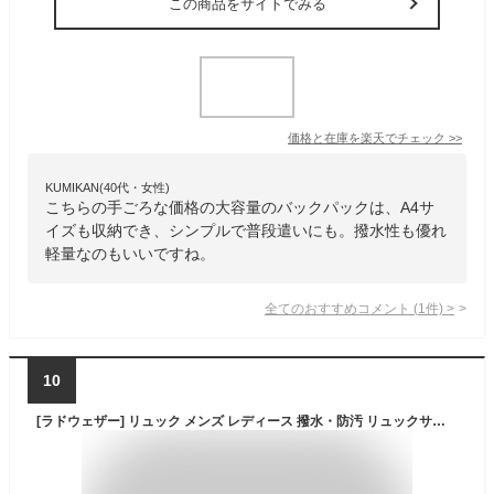
この商品をサイトでみる
価格と在庫を
楽天
でチェック
>>
KUMIKAN(40代・女性)
こちらの手ごろな価格の大容量のバックパックは、A4サ
イズも収納でき、シンプルで普段遣いにも。撥水性も優れ
軽量なのもいいですね。
全てのおすすめコメント
(
1
件)
>
10
[ラドウェザー] リュック メンズ レディース 撥水・防汚 リュックサック 通勤 通学 登山 USB充電ポート付き (パープル)