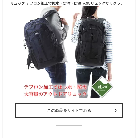
リュック テフロン加工で撥水・防汚・防油 人気 リュックサック メンズ レディース USB充電ポート付き 通勤 通学 旅行 キャンプ 防災 アウトドア 旅行バッグ 35L 60L 大容量リュック 登山リュック アウトドア用品 キャンプ用品 バックパック【ラドウェザー LAD WEATHER】
この商品をサイトでみる