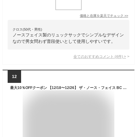
価格と在庫を
楽天
でチェック
>>
クロス(50代・男性)
ノースフェイス製のリュックサックでシンプルなデザイン
なので男女問わず普段使いとして使用しやすいです。
全てのおすすめコメント
(
4
件)
>
12
最大10％OFFクーポン 【12/18〜12/26】 ザ・ノース・フェイス BC Fuse Box II BCヒューズボックス2 30L ブラック NM82255 K バックパック リュック THE NORTH FACE ノースフェイス