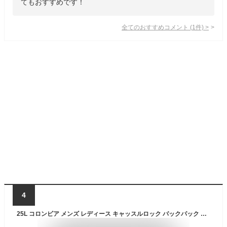
てもおすすめです！
全てのおすすめコメント
(
1
件)
>
4
25L コロンビア メンズ レディース キャッスルロック バックパック Castle Rock リュックサック デイパック バッグ 登山 通勤通学 ブラック 黒 グレー ネイビー イエロー ベージュ 送料無料 Columbia PU8662