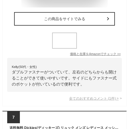
この商品をサイトでみる
価格と在庫を
Amazon
でチェック
>>
Kelly(50代・女性)
ダブルファスナーがついていて、左右のどちらからも開け
ることができて使いやすいです。サイドにもファスナー式
のポケットが付いているので便利です。
全てのおすすめコメント
(
1
件)
>
7
送料無料 Dickies(ディッキーズ) リュック メンズ レディース メッシュ ロゴテープ デイパック 男女兼用 バックパック ブランド リュックサック アウトドア 通学 スクール 通勤 ビジネス ナイロン 大容量 かばん 鞄 ストリート系 ワークマン プラス