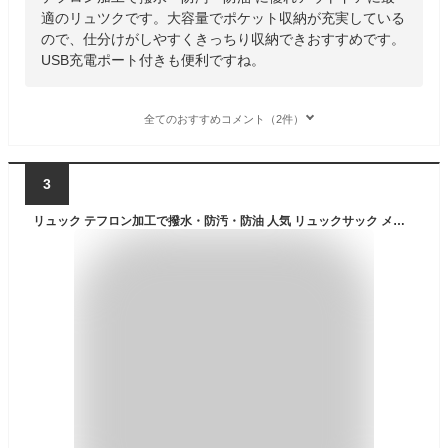
適のリュツクです。大容量でポケット収納が充実している
ので、仕分けがしやすくきっちり収納できおすすめです。
USB充電ポート付きも便利ですね。
全てのおすすめコメント（2件）
3
リュック テフロン加工で撥水・防汚・防油 人気 リュックサック メンズ レディース USB充電ポート付き 通勤 通学 旅行 キャンプ 防災 アウトドア 旅行バッグ 35L 大容量リュック 登山リュック アウトドア用品 キャンプ用品 バックパック【ラドウェザー LAD WEATHER】