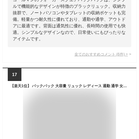
ルで機能的なデザインが特徴のブラックリュック。収納力
抜群で、ノートパソコンやタブレットの収納ポケットも完
備。軽量かつ耐久性に優れており、通勤や通学、アウトド
アに最適です。背面は通気性に優れ、長時間の使用でも快
適。シンプルなデザインなので、日常使いにもぴったりな
アイテムです。
全てのおすすめコメント
(
6
件)
>
17
【楽天1位】 バックパック 大容量 リュック レディース 通勤 通学 女子 リュック メンズ リュックサック 女子 大学生 旅行 出張 PCバック 軽量 ビジネスリュック ラップトップ 多機能 撥水 イヤホン穴 男女兼用 アウトドア ギフト プレゼント