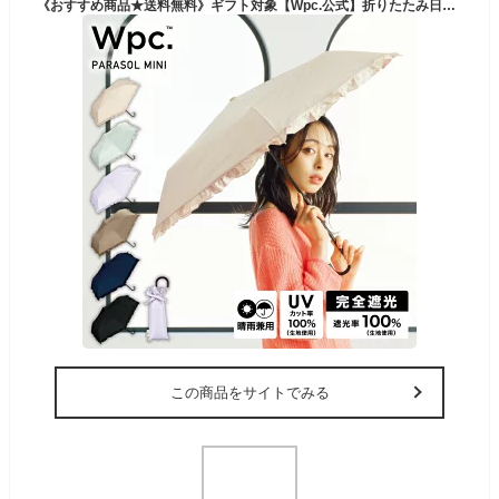
《おすすめ商品★送料無料》ギフト対象【Wpc.公式】折りたたみ日傘 遮光クラシックフリル ミニ【完全遮光100% 完全UVカット率100％生地 折りたたみ傘 折り畳み 晴雨兼用 レディース おしゃれ 遮熱 無地 かわいい ブランド】
この商品をサイトでみる