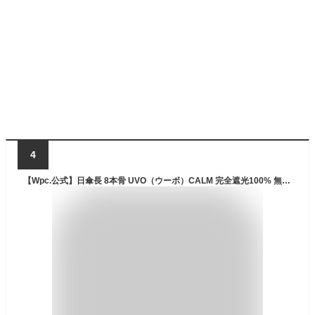
4
【Wpc.公式】日傘長 8本骨 UVO（ウーボ）CALM 完全遮光100% 無地【完全UVカット100% 生地使用 親骨55cm 大きい 手開き レディース おしゃれ 可愛い 女性 通勤 通学 社会人 学生】 公式限定