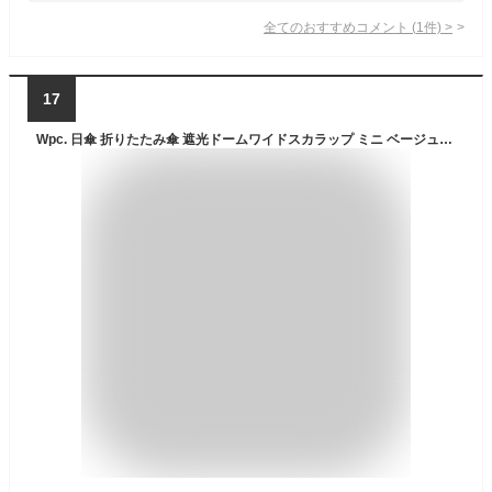
全てのおすすめコメント
(
1
件)
>
17
Wpc. 日傘 折りたたみ傘 遮光ドームワイドスカラップ ミニ ベージュ《遮光率100%・UVカット率100％・UPF50＋・晴雨兼用》55cm レディース 花柄 刺繍 通勤 大人 おしゃれ 可愛い 女性 801-16560-102