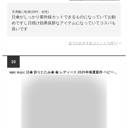
天津飯に転身(20代・女性)
日傘がしっかり紫外線カットできるものになっていてお勧
めですし日焼け効果抜群なアイテムになっていてコスパも
良いです
全てのおすすめコメント
(
1
件)
>
10
wpc w.p.c 日傘 折りたたみ傘 傘 レディース 2025年春夏新作 ベビーコロン ミニ 完全遮光 雨傘 晴雨兼用 軽量 丈夫 撥水 uvカット おしゃれ かわいい ブランド 紫外線対策 白 ホワイト グレー ベージュ ピンク BABY CORON mini 801-19593-102