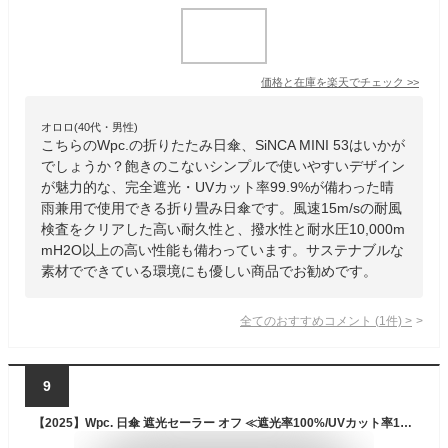
価格と在庫を
楽天
でチェック
>>
オロロ(40代・男性)
こちらのWpc.の折りたたみ日傘、SiNCA MINI 53はいかが
でしょうか？飽きのこないシンプルで使いやすいデザイン
が魅力的な、完全遮光・UVカット率99.9%が備わった晴
雨兼用で使用できる折り畳み日傘です。風速15m/sの耐風
検査をクリアした高い耐久性と、撥水性と耐水圧10,000m
mH2O以上の高い性能も備わっています。サステナブルな
素材でできている環境にも優しい商品でお勧めです。
全てのおすすめコメント
(
1
件)
>
9
【2025】Wpc. 日傘 遮光セーラー オフ ≪遮光率100%/UVカット率100%/・UPF50＋/遮熱/晴雨兼用≫ 長傘 通勤 通学 旅行 オシャレ 可愛い 女性 レディース 81-18908-101