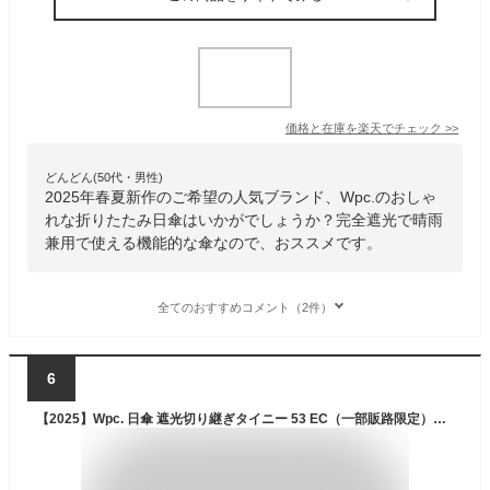
価格と在庫を
楽天
でチェック
>>
どんどん(50代・男性)
2025年春夏新作のご希望の人気ブランド、Wpc.のおしゃ
れな折りたたみ日傘はいかがでしょうか？完全遮光で晴雨
兼用で使える機能的な傘なので、おススメです。
全てのおすすめコメント（2件）
6
【2025】Wpc. 日傘 遮光切り継ぎタイニー 53 EC（一部販路限定）グレー ≪遮光率100%/UVカット率100%/・UPF50＋/遮熱/晴雨兼用≫ 折りたたみ傘 コンパクト 小さい レディース おしゃれ 通勤 通学 WECTN-2402-102