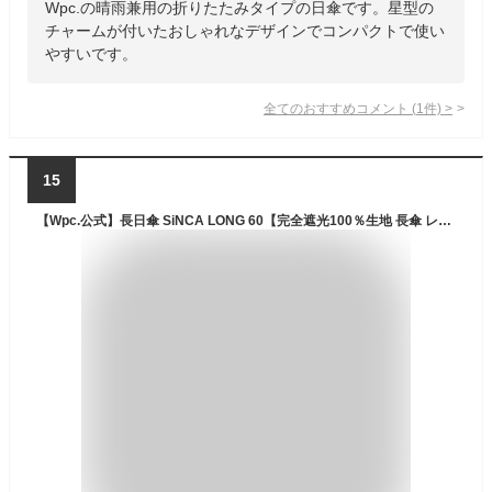
Wpc.の晴雨兼用の折りたたみタイプの日傘です。星型の
チャームが付いたおしゃれなデザインでコンパクトで使い
やすいです。
全てのおすすめコメント
(
1
件)
>
15
【Wpc.公式】長日傘 SiNCA LONG 60【完全遮光100％生地 長傘 レディース メンズ ユニセックス 晴雨兼用 UVカット 遮熱 環境にやさしい 継続撥水 耐風 風に強い 頑丈 リサイクル生地 プレゼント】