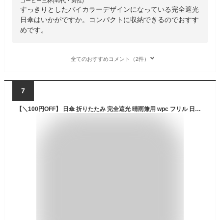
コーヒー三杯(40代・男性)
すっきりとしたバイカラーデザインになっている完全遮光
日傘はいかがですか。コンパクトに収納できるのでおすす
めです。
全てのおすすめコメント（2件）
7
【＼100円OFF】 日傘 折りたたみ 完全遮光 晴雨兼用 wpc フリル 日傘 軽量 折り畳み 遮光 100 uvカット 軽い 冷感 雨傘 レース メロウ ハート ミニ KiU 夏 大きめ レディース ブランド フェイスカバー アームカバー かわいい おしゃれ プレゼント 【楽ギフ_○○】【-】