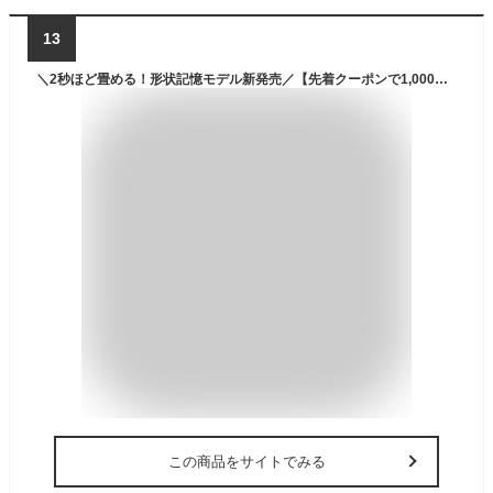
13
＼2秒ほど畳める！形状記憶モデル新発売／【先着クーポンで1,000円】 日傘 折りたたみ ワンタッチ開閉 超軽量 完全遮光 コンパクト 自動開閉 カーボン素材 レディース メンズ 晴雨兼用 UVカット UPF50+ 6本骨 3段 耐風 雨 遮熱 遮光 広め ひんやり 父の日 ギフト
この商品をサイトでみる