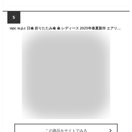
5
wpc w.p.c 日傘 折りたたみ傘 傘 レディース 2025年春夏新作 エアリアルタイニー 完全遮光 雨傘 晴雨兼用 軽量 丈夫 撥水 uvカット おしゃれ かわいい ブランド 紫外線対策 白 黒 ホワイト ブラック ベージュ AERIAL TINY 801-12803-102
この商品をサイトでみる