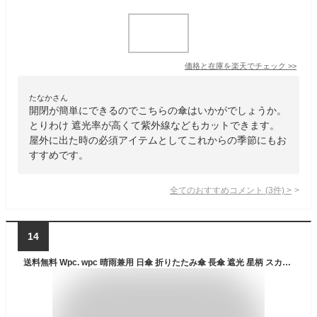
価格と在庫を
楽天
でチェック
>>
たなかさん
開閉が簡単にできるのでこちらの傘はいかがでしょうか。
とりわけ 遮光率が高くて紫外線などもカットできます。
屋外に出た時の必須アイテムとしてこれからの季節にもお
すすめです。
全てのおすすめコメント
(
3
件)
>
14
送料無料 Wpc. wpc 晴雨兼用 日傘 折りたたみ傘 長傘 遮光 星柄 スカラップ 【 完全遮光 遮光100 遮熱 UVカット 傘 かさ スター ミニ ロング 雨傘 はっ水 レイングッズ 折り畳み 紫外線対策 日焼け対策 コンパクト プレゼント ギフト 母の日 】 バレンタイン umfr