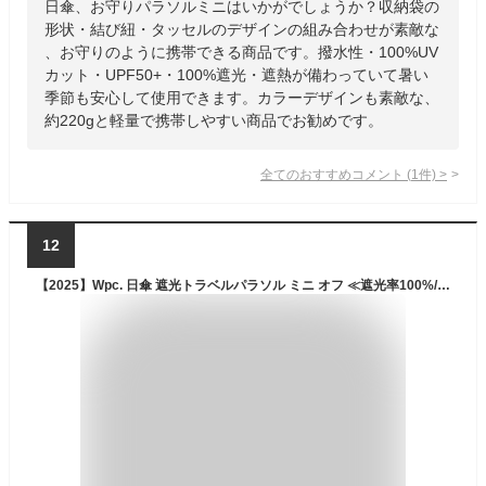
日傘、お守りパラソルミニはいかがでしょうか？収納袋の
形状・結び紐・タッセルのデザインの組み合わせが素敵な
、お守りのように携帯できる商品です。撥水性・100%UV
カット・UPF50+・100%遮光・遮熱が備わっていて暑い
季節も安心して使用できます。カラーデザインも素敵な、
約220gと軽量で携帯しやすい商品でお勧めです。
全てのおすすめコメント
(
1
件)
>
12
【2025】Wpc. 日傘 遮光トラベルパラソル ミニ オフ ≪遮光率100%/UVカット率100%/・UPF50＋/遮熱/晴雨兼用≫ 折りたたみ傘 通勤 通学 旅行 オシャレ 可愛い 女性 レディース シンプル 801-11490-102