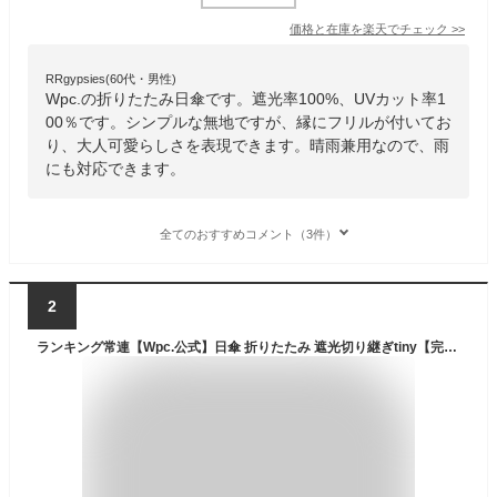
価格と在庫を
楽天
でチェック
>>
RRgypsies(60代・男性)
Wpc.の折りたたみ日傘です。遮光率100%、UVカット率1
00％です。シンプルな無地ですが、縁にフリルが付いてお
り、大人可愛らしさを表現できます。晴雨兼用なので、雨
にも対応できます。
全てのおすすめコメント（3件）
2
ランキング常連【Wpc.公式】日傘 折りたたみ 遮光切り継ぎtiny【完全遮光100％ 完全UVカット率100％生地 重量210g 超軽量 6本骨 コンパクト 晴雨兼用 レディース メンズ 日焼け/紫外線対策 タイニー 親子 お揃い】 送料無料