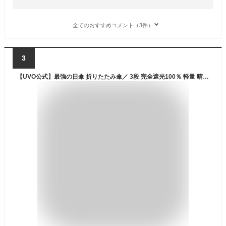
全てのおすすめコメント（3件）
3
【UVO公式】最強の日傘 折りたたみ傘／ 3段 完全遮光100％ 軽量 晴雨兼用 Wpc.【花柄 フリル 完全UVカット100％生地 晴雨兼用 遮熱 レディース ブランド おしゃれ 可愛い かわいい バンブーハンドル プレゼント】 公式限定