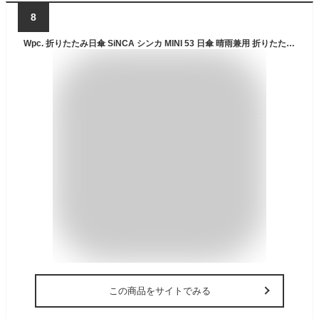
8
Wpc. 折りたたみ日傘 SiNCA シンカ MINI 53 日傘 晴雨兼用 折りたたみ傘 折り畳み傘 完全遮光 UVカット レディース 女性 メンズ ユニセックス 男女兼用 遮熱 遮光 涼しい UPF50+ サステナブル おしゃれ 無地 Wpc
この商品をサイトでみる