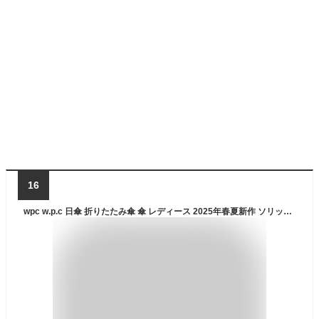
16
wpc w.p.c 日傘 折りたたみ傘 傘 レディース 2025年春夏新作 ソリッド ミニ 完全遮光 雨傘 晴雨兼用 軽量 丈夫 撥水 uvカット おしゃれ かわいい ブランド 紫外線対策 白 黒 紺 ホワイト ブラック ベージュ ネイビー ピンク SOLID mini 801-11626-102