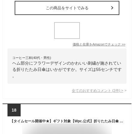
この商品をサイトでみる
価格と在庫を
Amazon
でチェック
>>
コーヒー三杯(40代・男性)
ヘム部分にフラワーデザインのかわいい刺繍が施されてい
る折りたたみ日傘はいかがですか。サイズは55センチです
。
全てのおすすめコメント
(
2
件)
>
18
【タイムセール開催中★】ギフト対象【Wpc.公式】折りたたみ日傘 遮光ミニマムベーシックパラソルユニセックス【完全遮光100％ 完全UVカット率100％生地 晴雨兼用 折りたたみ傘 メンズ レディース 男女兼用 軽量 大きめ55cm 大きい 遮熱】