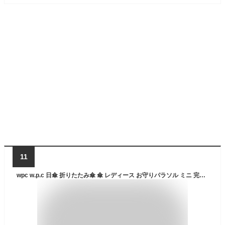
11
wpc w.p.c 日傘 折りたたみ傘 傘 レディース お守りパラソル ミニ 完全遮光 雨傘 晴雨兼用 軽量 丈夫 撥水 uvカット おしゃれ かわいい ブランド 紫外線対策 黄色 青 グレー ブルー ピンク イエロー OMAMORI PARASOL mini 801-12715-102