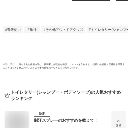
(携帯
ジム 
普段使い
旅行
その他アウトドアグッズ
トイレタリー(シャンプ
※
野に行く。
に寄せられた投稿内容は、投稿者の主観的な感想・コメントを含みます。 投稿の信憑性・正確性を保証す
ることはできませんので、あくまで参考情報の一つとしてご利用ください。
トイレタリー(シャンプー・ボディソープ)
の人気おすすめ
ランキング
決定
制汗スプレーのおすすめを教えて！
29
回答