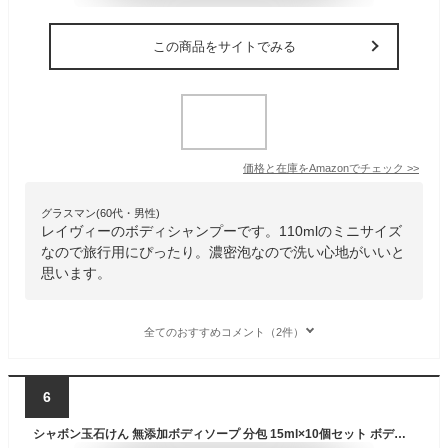
この商品をサイトでみる
価格と在庫を
Amazon
でチェック
>>
グラスマン(60代・男性)
レイヴィーのボディシャンプーです。110mlのミニサイズ
なので旅行用にぴったり。濃密泡なので洗い心地がいいと
思います。
全てのおすすめコメント（2件）
6
シャボン玉石けん 無添加ボディソープ 分包 15ml×10個セット ボディ用石鹸 せっけん トライアル お試し 旅行 出張【メール便送料込】