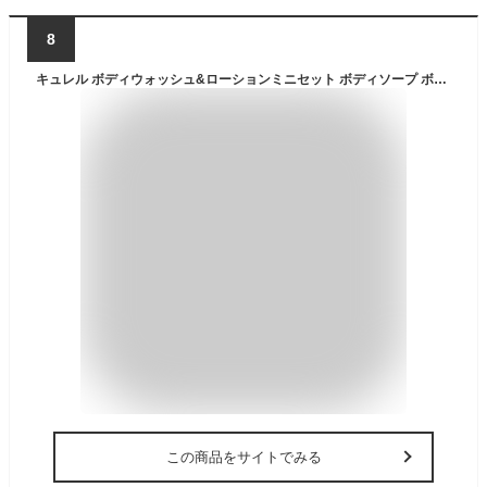
8
キュレル ボディウォッシュ&ローションミニセット ボディソープ ボディウォッシュ ローション 保湿 肌荒れ 赤ちゃん お試しサイズ ミニサイズ トラベルセット 旅行用 乾燥肌 敏感肌 セラミド 潤浸保湿 ボディケアシリーズ kaouSKN
この商品をサイトでみる