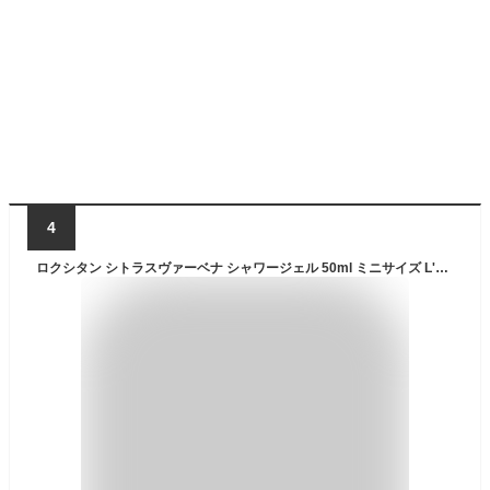
4
ロクシタン シトラスヴァーベナ シャワージェル 50ml ミニサイズ L'OCCITANE 石鹸・ボディソープ [3523]郵便送料無料[TG100] トラベルサイズ 携帯用