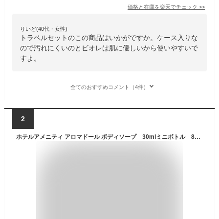
価格と在庫を
楽天
でチェック
>>
りいど(40代・女性)
トラベルセットのこの商品はいかがですか。ケース入りな
ので汚れにくいのとビオレは肌に優しいから使いやすいで
すよ。
全てのおすすめコメント（4件）
2
ホテルアメニティ アロマドール ボディソープ 30mlミニボトル 80本 (携帯用 旅行用 スパ ジム 温泉施設)