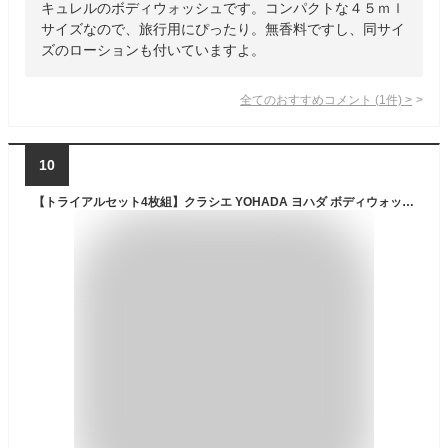
キュレルのボディウォッシュです。コンパクトな４５ｍｌ
サイズなので、旅行用にぴったり。無香料ですし、同サイ
ズのローションも付いていますよ。
全てのおすすめコメント
(
1
件)
>
10
【トライアルセット4枚組】クラシエ YOHADA ヨハダ ボディウォッシュ（10ml×2個）×4枚 計8回分 乾燥性敏感肌 低刺激 お試し 旅行用 携帯用