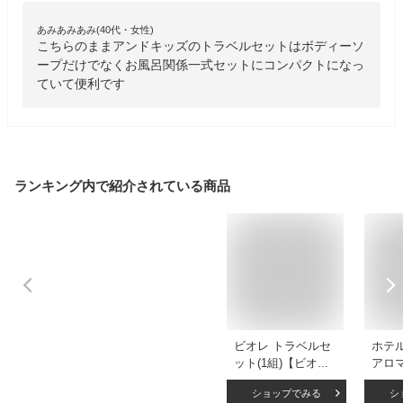
あみあみあみ(40代・女性)
こちらのままアンドキッズのトラベルセットはボディーソ
ープだけでなくお風呂関係一式セットにコンパクトになっ
ていて便利です
ランキング内で紹介されている商品
ビオレ トラベルセ
ホテ
ット(1組)【ビオレ
アロ
フェイスケア】
ィソー
ショップでみる
シ
ニボ