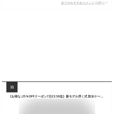
全てのおすすめコメント
(
1
件)
>
11
《お得な♪25％OFFクーポン7日23:59迄》新モデル浮く式 防水ケース 大容量 スマホ防水ケース 8.5ンチ対応 水に浮く エアバッグ 釣り 携帯防水ケース 大きめ TPU 防水ケース 海 IPX8認定 スマホ保護 お風呂用 水中 撮影