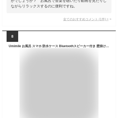
がでしょうか？ お風呂で音楽を聴いたり動画を見たりし
ながらリラックスするのに便利ですね。
全てのおすすめコメント
(
1
件)
>
8
Umimile お風呂 スマホ 防水ケース Bluetoothスピーカー付き 壁掛け＆マグネット 充電式 タッチ 顔認証 IPX5防水 角度調整 伸縮可能 16cm以内スマホ対応 PET素材 浴室/お風呂