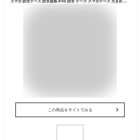
スマホ 防水ケース 防水規格 IPX6 防水 ケース スマホケース 大きめ お風呂 シャワー 卓上 壁掛け スタンド 角度調節 360度 360° 回転 携帯 iphone android ホルダー 浴室 横置き 縦置き 汎用 操作可能 防滴 スマートフォン ワンタッチ洗面
この商品をサイトでみる