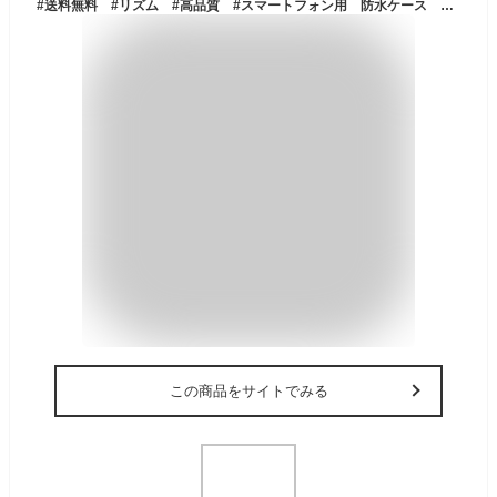
#送料無料 #リズム #高品質 #スマートフォン用 防水ケース スマホスタンド スマホケース【MAGCASE S マグケースS】PIX7相当 角度調節スタンド付 マグネット付 キッチン アウトドア お風呂 ホワイト #9YY018RH03 【楽ギフ_包装選択】.
この商品をサイトでみる