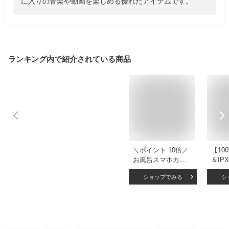
に入りの音楽や動画を楽しめる優れたアイテムです。
ランキング内で紹介されている商品
＼ポイント 10倍／
【10
お風呂スマホカバー
＆IP
携帯電話ケース ス
スマ
ショップでみる
シ
マホケース スマホ
ホ 防
スタンド 防水 防塵
撮影 
防油 タッチパネル
チ対応
操作可能 壁掛け ス
ケース
タンド 貼り付け
水ポーチ
浴室/キッチン/トイ
Andr