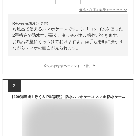
価格と在庫を
楽天
でチェック
>>
RRgypsies(60代・男性)
お風呂で使えるスマホケースです。シリコンゴムを使った
2重構造で防水性が高く、タッチパネル操作ができます。
お風呂の壁にくっつけておけますよ。両手も湯船に浸かり
ながらスマホの画面が見られます。
全てのおすすめコメント（4件）
2
【100冠達成！浮く＆IPX8認定】 防水スマホケース スマホ 防水ケース 水中撮影 大画面 7.2インチ対応 スマホ 防水ケース 浮く 大型 防水ポーチ iPhone Android 水中撮影 お風呂 海 温泉 プール 顔認証対応 ネックストラップ付き 安心保護