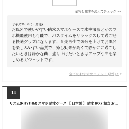
価格と在庫を
楽天
でチェック
>>
ヤギヌマ(50代・男性)
お風呂で使いやすい防水スマホケースで水中撮影とかスマ
ホ機能使用も可能で、バスタイムをリラックスして過ごせ
る快適グッズになります。音楽再生で気分を上げてお風呂
を楽しみやすい品質で、癒し効果が高くて静かにに過ごし
たいときは静かな曲、盛り上げたいときはアップな曲を楽
しめるガジェットです。
全てのおすすめコメント
(
3
件)
>
14
リズム(RHYTHM) スマホ 防水ケース 【 日本製 】 防水 IPX7 相当 お風呂 OK 角度調節可能な収納 スタンド ・ 壁掛け 背面 マグネット 白色 14.3x22.3x3.2cm Made in Japan シャワー・ウォールマウント 「MAGCASE S」 9YY018RH03