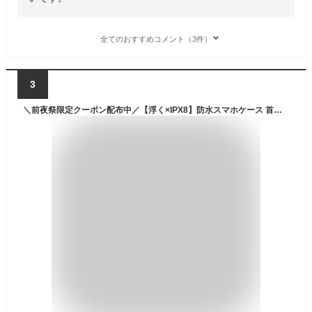
全てのおすすめコメント（3件）
3
＼前夜祭限定クーポン配布中／【浮く×IPX8】防水スマホケース 首掛け タッチ操作可 両面クリア 小銭入れ付 防水ポーチ iPhone16 15 14 android対応 水中撮影 ダイビング 海 プール お風呂 ネックストラップ付き 旅行用 大画面対応 2way完全防水 防塵 耐衝撃設計 完全防水 IP