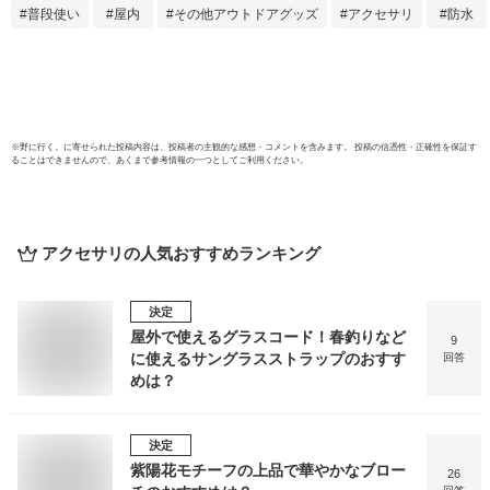
普段使い
屋内
その他アウトドアグッズ
アクセサリ
防水
レ/リビングなど大
風呂 
活躍 DM発送 ホワ
顔認
イト色のみ
スト
心保
※
野に行く。
に寄せられた投稿内容は、投稿者の主観的な感想・コメントを含みます。 投稿の信憑性・正確性を保証す
ることはできませんので、あくまで参考情報の一つとしてご利用ください。
アクセサリ
の人気おすすめランキング
決定
屋外で使えるグラスコード！春釣りなど
9
に使えるサングラスストラップのおすす
回答
めは？
決定
紫陽花モチーフの上品で華やかなブロー
26