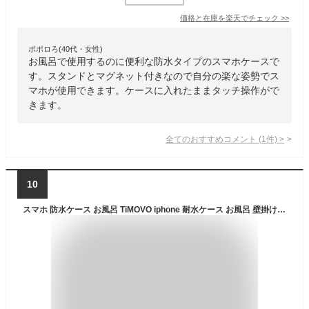
価格と在庫を
楽天
でチェック
>>
ポポロろ(40代・女性)
お風呂で使用するのに便利な防水タイプのスマホケースで
す。スタンドとマグネット付きなので自分の楽な姿勢でス
マホが使用できます。ケースに入れたままタッチ操作がで
きます。
全てのおすすめコメント
(
1
件)
>
10
スマホ 防水ケース お風呂 TiMOVO iphone 耐水ケース お風呂 壁掛け スタンド 7インチ以下スマホ対応 スマホホルダー 360°回転 角度調整可能 自立可能 卓上 貼り付けシール3枚付き 顔認証 高感度タッチ 伸縮式スタンド 強力粘着 防塵 携帯 浴室 キッチン 洗面所 ラック トイレ 白