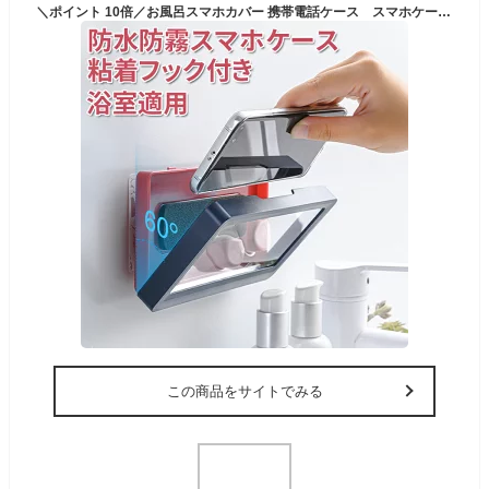
＼ポイント 10倍／お風呂スマホカバー 携帯電話ケース スマホケース スマホスタンド 防水 防塵 防油 タッチパネル操作可能 壁掛け スタンド 貼り付け 浴室/キッチン/トイレ/リビングなど大活躍 DM発送 ホワイト色のみ
この商品をサイトでみる