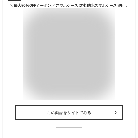
＼最大50％OFFクーポン／ スマホケース 防水 防水スマホケース iPhone スマホ 防水 ケース 防水スマホポーチ 防水ポーチ ケース プール 海 海水浴 水中撮影 水中 写真 海 レジャー スマホ ストラップ 16 15 Promax Pro IPX8 全機種対応 プール 携帯防水ケース
この商品をサイトでみる