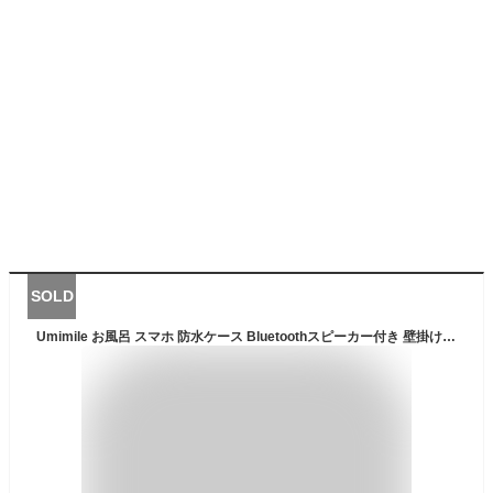
SOLD
Umimile お風呂 スマホ 防水ケース Bluetoothスピーカー付き 壁掛け＆マグネット 充電式 タッチ 顔認証 IPX5防水 角度調整