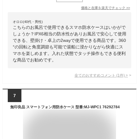
価格と在庫を
楽天
でチェック
>>
オロロ(40代・男性)
こちらのお風呂で使用できるスマホ防水ケースはいかがで
しょうか？IPX6相当の防水性がありお風呂で安心して使用
できる、壁掛け・卓上の2wayで使用できる商品です。360
°の回転と角度調節も可能で湯船に浸かりながら快適にス
マホを楽しめます。入れた状態でタッチ操作もできる便利
な商品でお勧めです。
全てのおすすめコメント
(
1
件)
>
7
無印良品 スマートフォン用防水ケース 型番:MJ‐WPC1 76292784