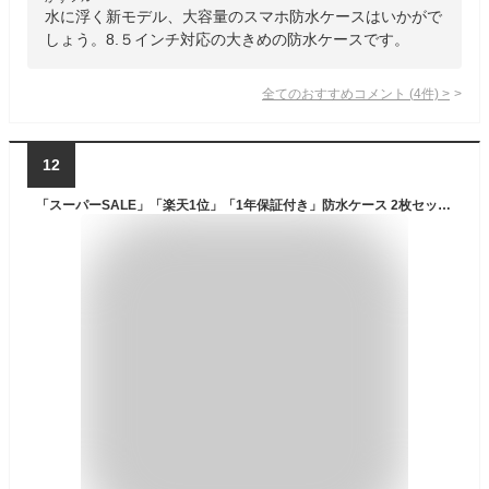
水に浮く新モデル、大容量のスマホ防水ケースはいかがで
しょう。8.５インチ対応の大きめの防水ケースです。
全てのおすすめコメント
(
4
件)
>
12
「スーパーSALE」「楽天1位」「1年保証付き」防水ケース 2枚セット スマホ防水ケース 防水スマホケース 防水等級IPX8 指紋認証 タッチ可 Face ID認証対応 完全防水 気密性抜群 水中撮影 お風呂 海水浴 水泳 適用 iPhone/Android対応 6.5インチ以下全機種対応 2026