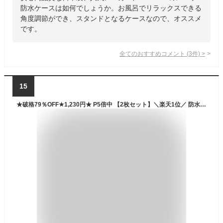
防水ケースは如何でしょうか。お風呂でリラックスできる
角度調節ができ、スタンドとなるケースなので、オススメ
です。
全てのおすすめコメント
(
3
件)
>
15
★破格79％OFF★1,230円★ P5倍中 【2枚セット】＼楽天1位／ 防水ケース スマホ用 指紋認証/Face ID認証対応 IPX8認定 完全保護 防水携帯ケース 完全防水 タッチ可 顔認証 気密性抜群 完全防水 水中撮影 お風呂 海水浴 水泳など適用 父の日 送料無料