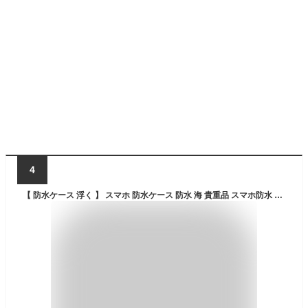
4
【 防水ケース 浮く 】 スマホ 防水ケース 防水 海 貴重品 スマホ防水 浮く iPhone 完全 防水 ケース 防水スマホケース 水中撮影 携帯 プール 操作可能 ダイビング お金収納 サーフィン 外出 旅行 水辺 Face ID 顔認証対応 お風呂 IPX8 iPhone16ProMax 全機種対応