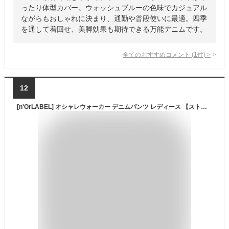
ったり体型カバー。ウォッシュブルーの色味でカジュアル
ながらもおしゃれに決まり、通勤や普段使いに最適。四季
を通して着回せ、美脚効果も期待できる万能デニムです。
全てのおすすめコメント
(
1
件)
>
12
[n'OrLABEL] オシャレウォーカー デニムパンツ レディース 【ストレッチ ボーイフレンド デニム】ジーンズ ロング ストレッチ デニム 大きいサイズ パンツ 春夏秋冬 美脚 ゆったり 体型カバー カジュアル おしゃれ 通勤 普段着（M,インディゴ）pcn1052