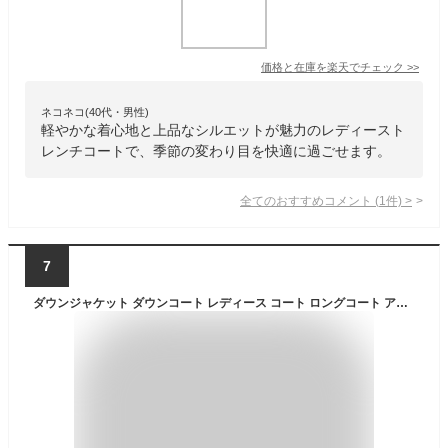
価格と在庫を
楽天
でチェック
>>
ネコネコ(40代・男性)
軽やかな着心地と上品なシルエットが魅力のレディースト
レンチコートで、季節の変わり目を快適に過ごせます。
全てのおすすめコメント
(
1
件)
>
7
ダウンジャケット ダウンコート レディース コート ロングコート アウトドア フード付き リブ編み 保温 防風 防寒 撥水加工 厚手 無地 通勤 作業着 登山服 おしゃれ 暖かい 秋冬(アーミーグリーン,L)