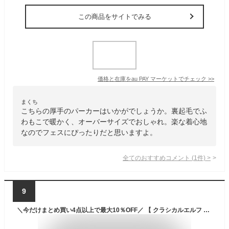
この商品をサイトでみる
価格と在庫を
au PAY マーケット
でチェック
>>
まくち
こちらの厚手のパーカーはいかがでしょうか。裏起毛でふ
わもこで暖かく、オーバーサイズでおしゃれ。楽な着心地
なのでフェスにぴったりだと思いますよ。
全てのおすすめコメント
(
1
件)
>
9
＼今だけまとめ買い4点以上で最大10％OFF／ 【 クラシカルエルフ classical elf 】 トップス パーカー レディース 裏起毛 ワンポイント ロゴ 刺繍 フード セットアップ可能 男女兼用 ユニセックス メンズ 大きいサイズ 秋 冬 ce1260249