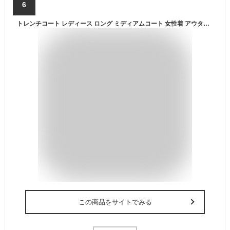
6
トレンチコート レディース ロング ミディアムコート 女性着 アウター 春服 秋服 通勤 通学 旅行 Pコート 開襟 シンプル 着痩せ 防寒 防風 暖かい スプリングコート 上品 20代 30代 40代 50代 きれいめ 無地 アウトドア カジュアル ファッション 雰囲気
この商品をサイトでみる