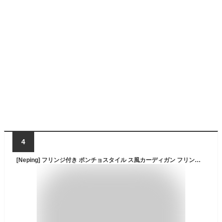
4
[Neping] フリンジ付き ポンチョスタイル ス風カーディガン フリンジ付きカーディガン風 ポンチョス 袖付き ジャケット バットグ・スブ・デイン ロングスカート ソフト エレガンス ニットカーディガン