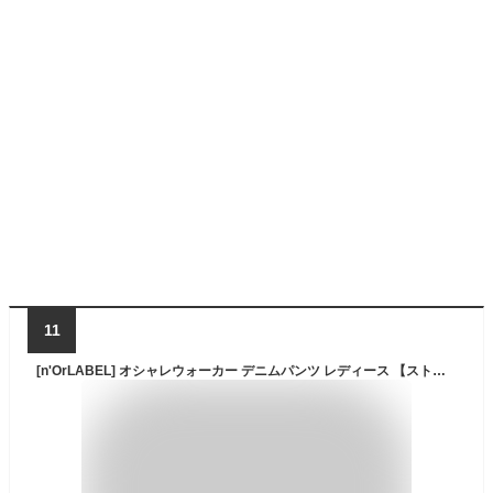
11
[n'OrLABEL] オシャレウォーカー デニムパンツ レディース 【ストレッチ ボーイフレンド デニム】ジーンズ ロング ストレッチ デニム 大きいサイズ パンツ 春夏秋冬 美脚 ゆったり 体型カバー カジュアル おしゃれ 通勤 普段着（M,ウォッシュブルー）pcn1052