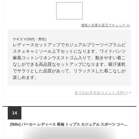
価格と在庫を
楽天
でチェック
>>
ヤギヌマ(50代・男性)
レディースセットアップでカジュアルプリーツペプラムビ
スチェキャミソール上下セットになります。ワイドパンツ
麻風コットンリネンウエストゴム入りで、動きやすい着こ
なしができる高品質なセットアップになります。吸汗速乾
でサラリとした品質があって、リラックスした着こなしが
楽しめます。
全てのおすすめコメント
(
1
件)
>
14
[Niliv] パーカー レディース 長袖 トップス カジュアル スポーツ コート 前開き ボタン付き アウター ポケット付き ゆったり 無地 薄手 春秋 普段着NJP083-gray