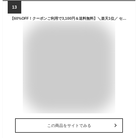
13
【60%OFF！クーポンご利用で3,100円＆送料無料】＼楽天1位／ セットアップ レディース カジュアル プリーツ ペプラム ビスチェ キャミソール キャミ 上下セット 夏 ワイドパンツ 麻風 コットン 綿 リネン ウエストゴム おしゃれ
この商品をサイトでみる