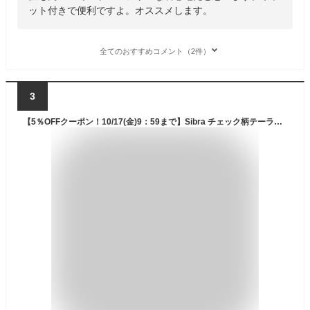
ット付きで便利ですよ。オススメします。
全てのおすすめコメント（2件）
3
【5％OFFクーポン！10/17(金)9：59まで】Sibra チェック柄テーラードジャケット+ミニスカート 韓国ファッション 秋冬 冬服 セットアップ トップス アウター コート 人気 パーティー 通学 通勤 オフェスカジュアル レトロ デート ガーリ