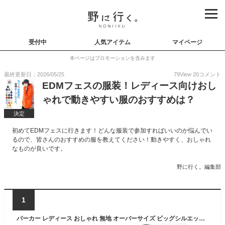
受付中
人気アイテム
マイページ
本ページはプロモーションを含みます
最終更新日：2026/05/25
79
View
20
コメント
EDMフェスの服装！レディース向けおし
ゃれで動きやすい服のおすすめは？
決定
初めてEDMフェスに行きます！どんな服装で参加すればいいのか悩んでい
るので、皆さんのおすすめの服を教えてください！動きやすく、おしゃれ
なものが良いです。
野に行く。編集部
1
パーカー レディース おしゃれ 無地 オーバーサイズ ビッグシルエット ギルダン スウェット GILDAN 春 秋 冬 お揃い ペア コーデ スエット 彼氏 彼女 HIP HOP ヒップホップ ダンス 衣装 ストリート 部屋着 かわいい