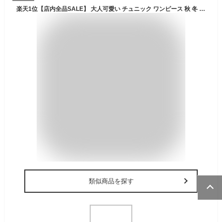
楽天1位【店内全品SALE】 大人可愛い チュニック ワンピース 秋 冬 秋冬 レディース チュニックワンピース 30代 40代 50代 森ガール 膝丈 ひざ丈 長袖 大きいサイズ ロング カジュアル 無地 ブラック 黒 グレー グリーン ブラウン 春 ゆったり レトロ 体型カバー コットン
類似商品を探す