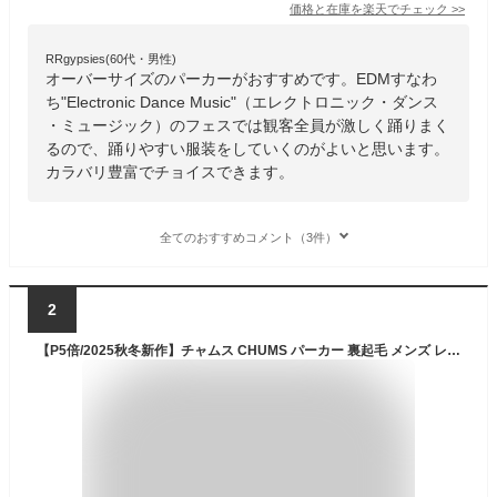
価格と在庫を
楽天
でチェック
>>
RRgypsies(60代・男性)
オーバーサイズのパーカーがおすすめです。EDMすなわ
ち"Electronic Dance Music"（エレクトロニック・ダンス
・ミュージック）のフェスでは観客全員が激しく踊りまく
るので、踊りやすい服装をしていくのがよいと思います。
カラバリ豊富でチョイスできます。
全てのおすすめコメント（3件）
2
【P5倍/2025秋冬新作】チャムス CHUMS パーカー 裏起毛 メンズ レディース スウェット トレーナー Booby Face Pullover Parka ブービーフェイスプルオーバーパーカー トップス 袖リブ 大きめ ゆったり カジュアル アウトドア CH00-1520