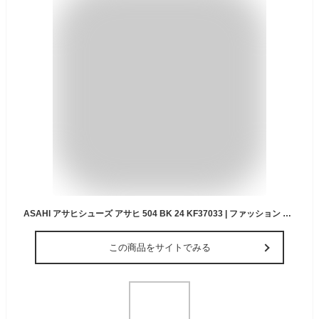
ASAHI アサヒシューズ アサヒ 504 BK 24 KF37033 | ファッション メンズ レディース 子供 ジュニア 男女兼用 靴 シューズ スニーカー インソール シンプル ベーシック カジュアル キャンバス 動きやすい 歩きやすい おしゃれ お揃い
この商品をサイトでみる