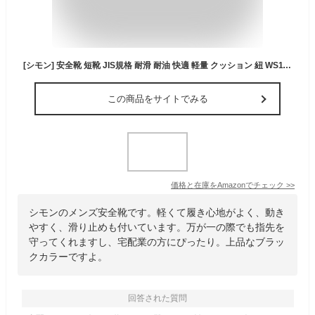
[シモン] 安全靴 短靴 JIS規格 耐滑 耐油 快適 軽量 クッション 紐 WS11黒 黒 26.5 cm 3E
この商品をサイトでみる
価格と在庫を
Amazon
でチェック
>>
シモンのメンズ安全靴です。軽くて履き心地がよく、動き
やすく、滑り止めも付いています。万が一の際でも指先を
守ってくれますし、宅配業の方にぴったり。上品なブラッ
クカラーですよ。
回答された質問