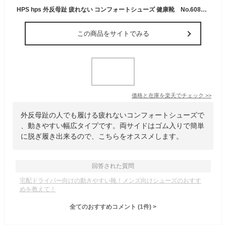
HPS hps 外反母趾 疲れない コンフォートシューズ 健康靴 No.60814（ブラック、ブラウン、オフホワイト、スカイブルー、ピンク、カーキ）外反母趾に優しく動きやすいパンチングシューズ｜幅広 ウォーキング 足に優しい 楽な靴 足ツボ 痛くない
この商品をサイトでみる
価格と在庫を
楽天
でチェック
>>
外反母趾の人でも履ける疲れないコンフォートシューズで
、動きやすい幅広タイプです。両サイドはゴム入りで簡単
に脱ぎ履き出来るので、こちらをオススメします。
回答された質問
宅配ドライバー向けの動きやすい靴！メンズ向けシューズのおすす
めを教えて！
全てのおすすめコメント
(
1
件)
>