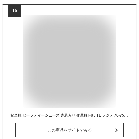
10
安全靴 セーフティーシューズ 先芯入り 作業靴 FUJITE フジテ 76-750 76セーフティシューズ 軽量EVA底 クッション性 合皮 ブラック ホワイト 24.5〜28.0cm 動きやすいローカットタイプ
この商品をサイトでみる