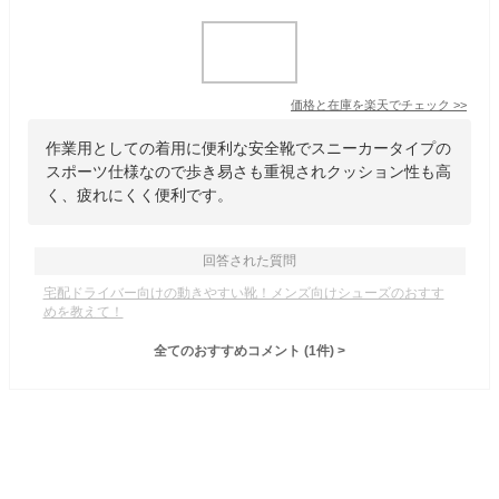
価格と在庫を
楽天
でチェック
>>
作業用としての着用に便利な安全靴でスニーカータイプの
スポーツ仕様なので歩き易さも重視されクッション性も高
く、疲れにくく便利です。
回答された質問
宅配ドライバー向けの動きやすい靴！メンズ向けシューズのおすす
めを教えて！
全てのおすすめコメント
(
1
件)
>