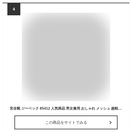
4
安全靴 ジーベック 85412 人気商品 男女兼用 おしゃれ メッシュ 超軽量 通気性抜群 ムレ解消 空調靴 メンズ スニーカー セーフティーシューズ 作業靴 カジュアル 3E 樹脂先芯 通気性 ゴム底 XEBEC 小さいサイズ 大きいサイズ 『22cm～30cm』
この商品をサイトでみる