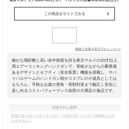
この商品をサイトでみる
価格と在庫を
楽天
でチェック
>>
確かな飛距離と高い命中精度を誇る東京マルイの10才以上
用エアーコッキングハンドガンで、実銃さながらの重厚感
あるデザインとセフティ（安全装置）機能を搭載し、サバ
イバルゲームのハンドガン戦やコスプレの小道具としては
もちろん、手軽なお庭の害鳥・害獣対策まで幅広く安全に
楽しめるコストパフォーマンス抜群の大満足の逸品です。
回答された質問
軽量で取り回しやすいエアガン！性能が良いサバゲー用電動ガンの
おすすめは？