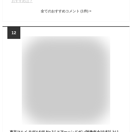
おすすめは？
全てのおすすめコメント
(
1
件)
>
12
東京マルイ モデル645 No.3 [ エアーハンドガン(対象年令10才以上) ] サバゲー エアガン ハンドガン カラス 害鳥 スズメ ネズミ退治 コスプレ 小道具 威力 飛距離 精度 重厚感 安全装置 コッキング エアコキ