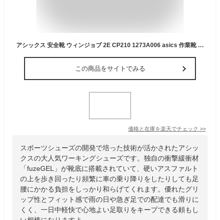
アシックス 安全靴 ウィンジョブ 2E CP210 1273A006 asics 作業靴 レディース メンズ 21.5cm-30cm
この商品をサイトでみる
価格と在庫を
楽天
でチェック
>>
スポーツシューズの開発で培った技術が活かされたアシッ
クスの大人気ワーキングシューズです。独自の衝撃緩衝材
「fuzeGEL」が靴底に搭載されていて、硬いアスファルト
の上を歩き回ったり頻繁に車の乗り降りをしたりしても足
腰にかかる負担をしっかり和らげてくれます。優れたグリ
ップ性とフィット感で雨の日や急ぎ足での配達でも滑りに
くく、一日中軽快で心地よい足取りをキープできる頼もし