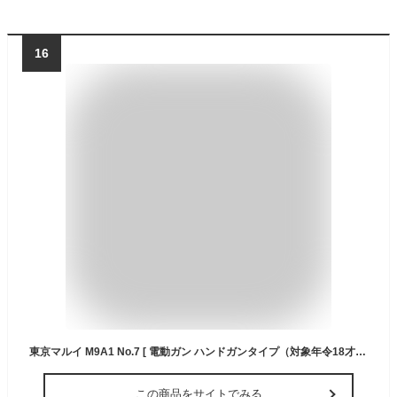
16
東京マルイ M9A1 No.7 [ 電動ガン ハンドガンタイプ（対象年令18才以上） ] サバゲー エアガン 電動ガン ハンドガン カラス 害鳥 スズメ ネズミ除け コスプレ ブローバック 小道具 威力 飛距離 精度 重厚感 安全装置
この商品をサイトでみる