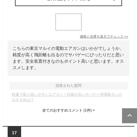
価格と在庫を
楽天
でチェック
>>
こちらの東京マルイの電動エアガンはいかがでしょうか。
精度が高く飛距離も出るのでサバゲーにぴったりだと思い
ます。安全装置付きなのもポイント高いと思います。オス
スメします。
回答された質問
軽量で取り回しやすいエアガン！性能が良いサバゲー用電動ガンの
おすすめは？
全てのおすすめコメント
(
1
件)
>
17