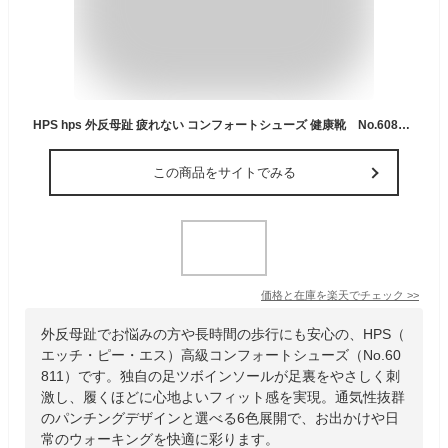
HPS hps 外反母趾 疲れない コンフォートシューズ 健康靴 No.60811（ブラック、ブラウン、オフホワイト、スカイブルー、ピンク、ベージュ）外反母趾に優しく動きやすいパンチングシューズ｜幅広 ウォーキング 足に優しい 楽な靴 足ツボ 痛くない
この商品をサイトでみる
価格と在庫を
楽天
でチェック
>>
外反母趾でお悩みの方や長時間の歩行にも安心の、HPS（
エッチ・ピー・エス）高級コンフォートシューズ（No.60
811）です。独自の足ツボインソールが足裏をやさしく刺
激し、履くほどに心地よいフィット感を実現。通気性抜群
のパンチングデザインと選べる6色展開で、お出かけや日
常のウォーキングを快適に彩ります。