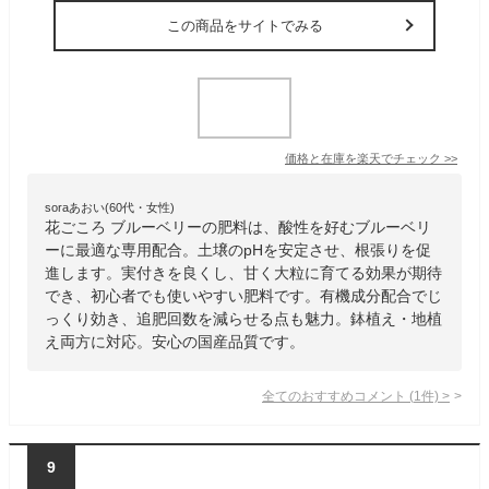
この商品をサイトでみる
価格と在庫を
楽天
でチェック
>>
soraあおい(60代・女性)
花ごころ ブルーベリーの肥料は、酸性を好むブルーベリ
ーに最適な専用配合。土壌のpHを安定させ、根張りを促
進します。実付きを良くし、甘く大粒に育てる効果が期待
でき、初心者でも使いやすい肥料です。有機成分配合でじ
っくり効き、追肥回数を減らせる点も魅力。鉢植え・地植
え両方に対応。安心の国産品質です。
全てのおすすめコメント
(
1
件)
>
9