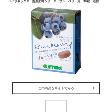
ハイポネックス 錠剤肥料シリーズ ブルーベリー用 30錠 追肥 化成肥料 緩効性 錠剤 ブルーベリー 関東当日便
この商品をサイトでみる