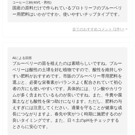
コーヒー三杯(40代・男性)
国産の原料だけで作られているプロトリーフのブルーベリ
ー用肥料はいかがですか。使いやすいチップタイプです。
全てのおすすめコメント
(
1
件)
>
AIによる回答
ブルーベリーの苗を植えたのは素晴らしいですね。ブルー
ベリーは酸性の土壌を好む植物ですので、酸性を維持しや
すい肥料がおすすめです。市販のブルーベリー専用肥料を
選ぶと、必要な栄養素がバランスよく配合されていて初心
者の方にも使いやすいです。具体的には、リン酸やカリウ
ムが多く含まれているものが良いですね。また、牛糞や腐
葉土なども酸性を保つ助けになります。ただし、肥料の与
えすぎには注意してください。適量を守ることが健康な成
長につながりますよ。春先や実がつく時期に施肥するのが
良いタイミングです。また、日々土のpHをチェックする
とさらに安心です。