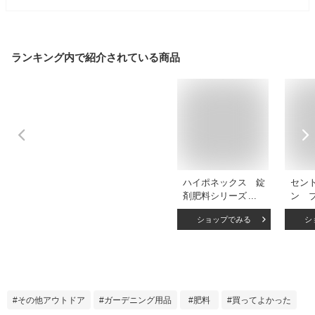
ランキング内で紹介されている商品
ハイポネックス 錠
セン
剤肥料シリーズ ブ
ン 
ルーベリー用 30
肥料 
ショップでみる
シ
錠 追肥 化成肥
料 緩効性 錠剤
ブルーベリー 関東
当日便
その他アウトドア
ガーデニング用品
肥料
買ってよかった