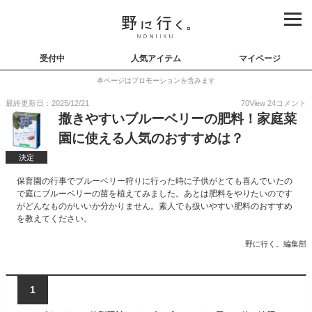
受付中
人気アイテム
マイページ
本ページはプロモーションを含みます
最終更新日：2025/12/21
70
View
24
コメント
撒きやすいブルーベリーの肥料！家庭菜
園に使える人気のおすすめは？
決定
保育園の行事でブルーベリー狩りに行った時に子供がとても喜んでいたの
で庭にブルーベリーの苗を植えてみました。あとは肥料をやりたいのです
がどんなものがいいか分かりません。素人でも扱いやすい肥料のおすすめ
を教えてください。
野に行く。編集部
1