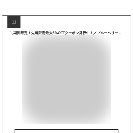
11
＼期間限定！先着限定最大5%OFFクーポン発行中！／ブルーベリー 肥料 ブルーベリーの肥料 500g 花ごころ 家庭菜園 ガーデニング 園芸 果物 ビギナー向け 初心者向け