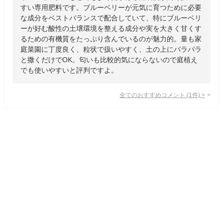
すい専用肥料です。ブルーベリーが元気に育つために必要
な成分をベストバランスで配合していて、特にブルーベリ
ーが好む酸性の土壌環境を整える成分や実を大きく甘くす
るための有機質をたっぷり含んでいるのが魅力的。量も家
庭菜園に丁度良く、粒状で扱いやすく、土の上にパラパラ
と撒くだけでOK。匂いも比較的気にならないので庭植え
でも使いやすいと評判ですよ。
全てのおすすめコメント
(
1
件)
>