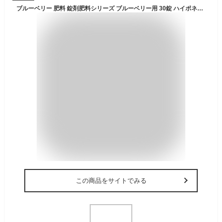
ブルーベリー 肥料 錠剤肥料シリーズ ブルーベリー用 30錠 ハイポネックス 園芸 果物 ガーデニング ビギナー向け 初心者向け
この商品をサイトでみる