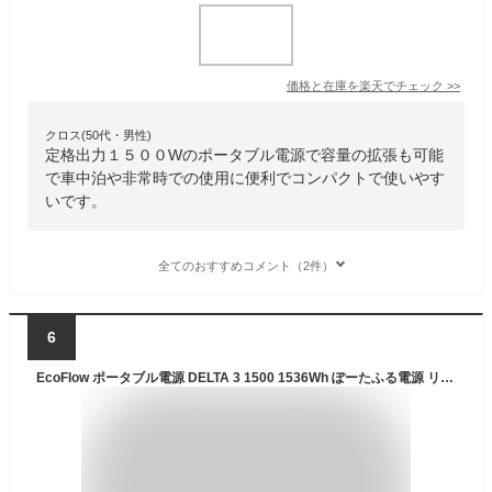
価格と在庫を
楽天
でチェック
>>
クロス(50代・男性)
定格出力１５００Wのポータブル電源で容量の拡張も可能
で車中泊や非常時での使用に便利でコンパクトで使いやす
いです。
全てのおすすめコメント（2件）
6
EcoFlow ポータブル電源 DELTA 3 1500 1536Wh ぽーたふる電源 リン酸鉄リチウムイオン 90分で満充電 長寿命 大容量 家庭用 蓄電池 発電機 バッテリー 車中泊 停電 防災グッズ エコフロー グレー色