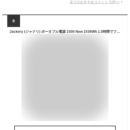
全てのおすすめコメント
(
1
件)
>
8
Jackery (ジャクリ) ポータブル電源 1500 New 1536Wh 1.5時間でフル充電 リン酸鉄 10年長寿命 定格出力2000W 瞬間最大4000W 防災 家庭用 アウトドア用 車中泊 UPS機能 アプリ遠隔操作 純正弦波 AC100V 50Hz/60Hz対応