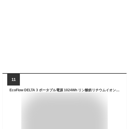
11
EcoFlow DELTA 3 ポータブル電源 1024Wh リン酸鉄リチウムイオン ぽーたぶる電源 大容量 業界最速級の充電速度 56分で100%充電 定格出力1500W 10ミリ秒未満のUPS機能 ポータブルバッテリー 13出力ポート搭載 10年長寿命 キャンプ 防災 車中泊 家庭用 アウトドア用 停電対策に最適 防災グッズ アプリ操作可能 エコフロー