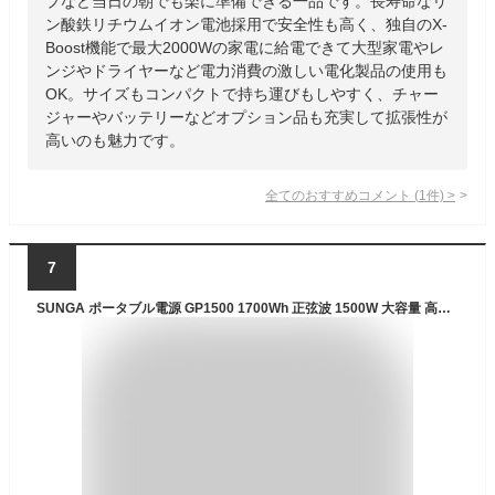
プなど当日の朝でも楽に準備できる一品です。長寿命なリ
ン酸鉄リチウムイオン電池採用で安全性も高く、独自のX-
Boost機能で最大2000Wの家電に給電できて大型家電やレ
ンジやドライヤーなど電力消費の激しい電化製品の使用も
OK。サイズもコンパクトで持ち運びもしやすく、チャー
ジャーやバッテリーなどオプション品も充実して拡張性が
高いのも魅力です。
全てのおすすめコメント
(
1
件)
>
7
SUNGA ポータブル電源 GP1500 1700Wh 正弦波 1500W 大容量 高出力 QC3.0 type-c対応 ポータブルバッテリー インバーター 車中泊 キャンプ 災害対策 発電機 PSE適合 蓄電池