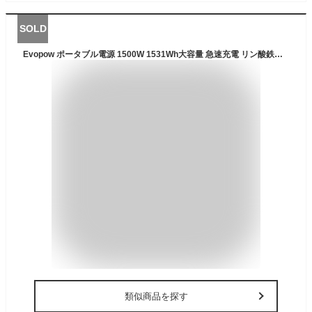
SOLD
Evopow ポータブル電源 1500W 1531Wh大容量 急速充電 リン酸鉄バッテリー 長寿命 出力1200W(瞬間最大2400W) 蓄電池 コンパクト 純正弦波 非常用電源 車中泊 キャンプ アウトドア 防災 停電対策 地震備え 災害時
類似商品を探す