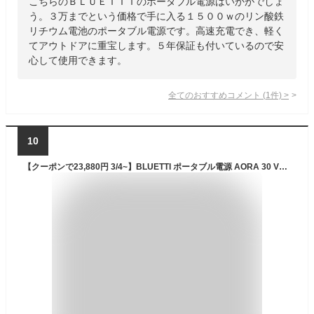
こちらのＢＬＵＥＴＴＩのポータブル電源はいかがでしょ
う。３万までという価格で手に入る１５００ｗのリン酸鉄
リチウム電池のポータブル電源です。高速充電でき、軽く
てアウトドアに重宝します。５年保証も付いているので安
心して使用できます。
全てのおすすめコメント
(
1
件)
>
10
【クーポンで23,880円 3/4~】BLUETTI ポータブル電源 AORA 30 V2 小型 288Wh リン酸鉄リチウム 10年長寿命 定格出力600W 1500Wリフト機能 0.01秒UPS 急速充電 アプリ遠隔操作 耐熱防火設計 防災グッズ 停電 台風 キャンプ 車中泊 非常用電源 避難 緊急