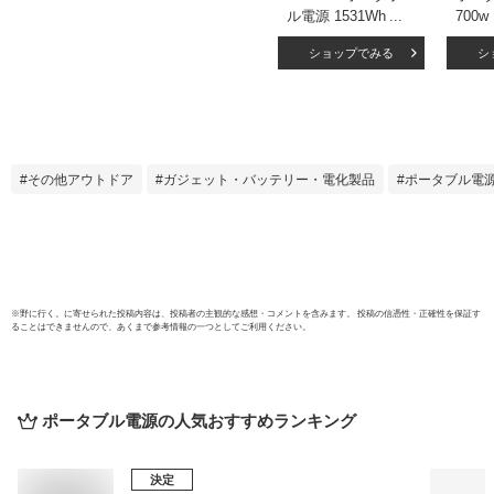
ル電源 1531Wh 大
700w 
容量 1500W(最大
AC2
ショップでみる
シ
2400W) リン酸鉄 純
Typ
正弦波 急速充電
ドア 
PD100W
ンプ用
AC/DC/USB/Type-C
用品 
対応 家庭用蓄電池
用電源
非常用バッテリー
その他アウトドア
ガジェット・バッテリー・電化製品
ポータブル電
LEDライト 防災・
地震・台風・停電対
策
※
野に行く。
に寄せられた投稿内容は、投稿者の主観的な感想・コメントを含みます。 投稿の信憑性・正確性を保証す
ることはできませんので、あくまで参考情報の一つとしてご利用ください。
ポータブル電源
の人気おすすめランキング
決定