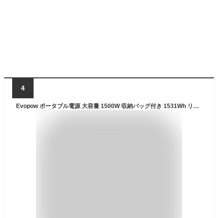
4
Evopow ポータブル電源 大容量 1500W 収納バッグ付き 1531Wh リン酸鉄バッテリー 長寿命 出力1200W(瞬間最大2400W) 蓄電池 非常用電源 純正弦波 車中泊 キャンプ アウトドア 防災