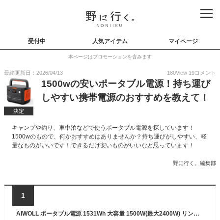
受付中
人気アイテム
マイページ
本ページはプロモーションを含みます
最終更新日：2026/04/13
180
View
19
コメント
1500wの安いポータブル電源！持ち運び
しやすい携帯電源のおすすめを教えて！
決定
キャンプや釣り、車中泊などで使うポータブル電源を探しています！
1500wのもので、何かおすすめはありませんか？持ち運びがしやすい、軽
量なものがいいです！できるだけ安いものがいいなと思っています！
野に行く。編集部
1
AIWOLL ポータブル電源 1531Wh 大容量 1500W(最大2400W) リン酸鉄 純正弦波 急速充電PD100W AC/DC/USB/Type-C対応 家庭用蓄電池 非常用バッテリー LEDライト 防災・地震・台風・停電対策