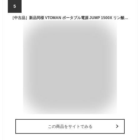
5
［中古品］新品同様 VTOMAN ポータブル電源 JUMP 1500X リン酸鉄 828Wh ポータブルバッテリー 大容量 定格出力1500W 容量拡張可能 ジャンプスターター 純正弦波 車中泊 キャンプ 防災 非常用バッテリー 家庭用 防災対策
この商品をサイトでみる