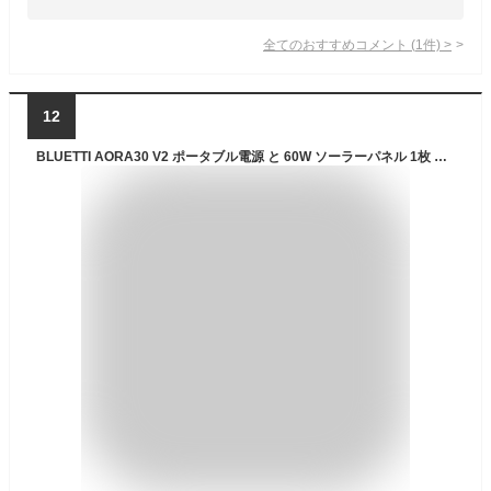
全てのおすすめコメント
(
1
件)
>
12
BLUETTI AORA30 V2 ポータブル電源 と 60W ソーラーパネル 1枚 セット 288Wh リン酸鉄リチウム 10年長寿命 AC100V 定格出力600W 45分で80%まで急速充電 1500Wリフト機能 0.01秒UPS 30dB静音 日本語画面 アプリ遠隔操作 耐熱防火設計 50Hz/60Hz対応（ミントグリーン）