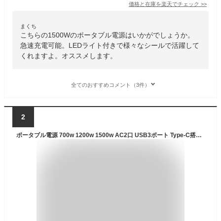
価格と在庫を
楽天
でチェック
>>
まくち
こちらの1500Wのポータブル電源はいかがでしょうか。
急速充電可能。LEDライト付きで様々なシールで活躍して
くれますよ。オススメします。
全てのおすすめコメント（3件）
2
ポータブル電源 700w 1200w 1500w AC2口 USB3ポート Type-C搭載 アウトドア キャンプ キャンプ用品 防災 避難用品 非常用品 非常用電源 節電