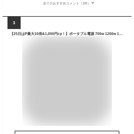
全てのおすすめコメント（3件）
3
【25日はP最大10倍&1,000円cp！】ポータブル電源 700w 1200w 1500w AC2口 USB3ポート Type-C搭載 アウトドア キャンプ キャンプ用品 防災 避難用品 非常用品 非常用電源 節電