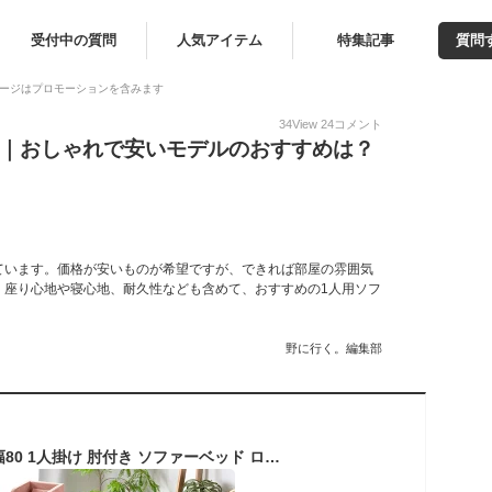
受付中の質問
人気アイテム
特集記事
質問
ージはプロモーションを含みます
34
View
24
コメント
ド｜おしゃれで安いモデルのおすすめは？
ています。価格が安いものが希望ですが、できれば部屋の雰囲気
。座り心地や寝心地、耐久性なども含めて、おすすめの1人用ソフ
野に行く。編集部
3way ソファベッド 幅80 1人掛け 肘付き ソファーベッド ローソファ フロアソファ ソファベット ソファーベット ソファ ソファー 座椅子 ロータイプ コンパクト 折りたたみ 1人用 一人用 一人掛け 1P sofa 来客用 北欧 かわいい