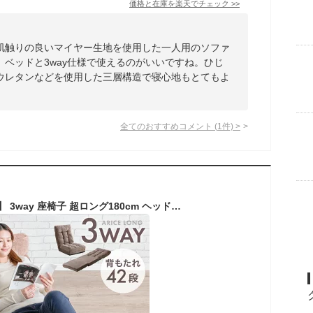
価格と在庫を
楽天
でチェック
>>
肌触りの良いマイヤー生地を使用した一人用のソファ
ベッドと3way仕様で使えるのがいいですね。ひじ
ウレタンなどを使用した三層構造で寝心地もとてもよ
全てのおすすめコメント
(
1
件)
>
【本日5%引クーポン】 3way 座椅子 超ロング180cm ヘッドリクライニング ハイバック 42段ギア リクライニング 一人掛け リクライニング座椅子 チェア チェアー ソファ ソファベッド 一人用 可愛い ソファー ソファーベッド フロアソファ 折りたたみ コンパクト