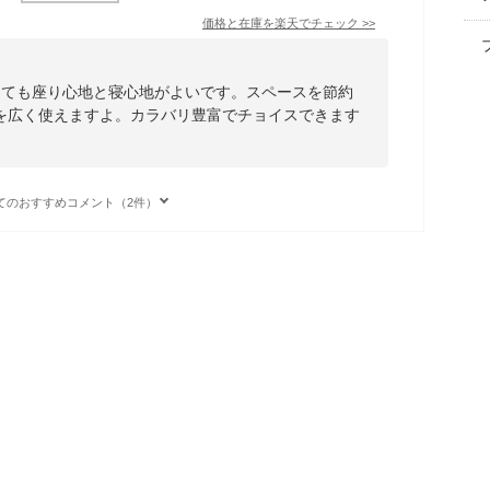
価格と在庫を
楽天
でチェック
>>
とても座り心地と寝心地がよいです。スペースを節約
を広く使えますよ。カラバリ豊富でチョイスできます
てのおすすめコメント（2件）