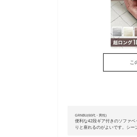
こ
GRNBU(60代・男性)
便利な42段ギア付きのソファベ
りと座れるのがよいです。シー