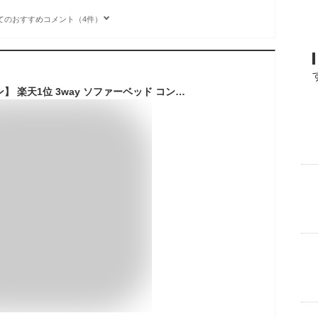
てのおすすめコメント（4件）
【正午~5％引クーポン】 楽天1位 3way ソファーベッド コンパクト 幅60 リクライニング ローソファ 1人掛け 座椅子 ソファー 一人用 ソファ ベッド カウチソファ ソファベッド ハイバック フラット 折りたたみ 車 車中泊 おしゃれ フロアチェア 可愛い 1P