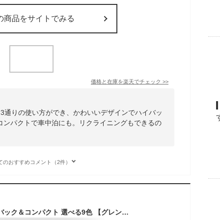
の商品をサイトでみる
価格と在庫を
楽天
でチェック
>>
は3通りの使い方ができ、かわいいデザインでハイバッ
コンパクトで車中泊にも。リクライニングもできるの
てのおすすめコメント（2件）
ソファーベッド ハイバック＆コンパクト 選べる9色 【グレン】（ソファベッド 2人掛け シングル 一人掛け 1人用 一人暮らし 折りたたみ 省スペース ローソファー フロアソファー 座椅子 ソファ ベッド おしゃれ かわいい 新生活 リビング）