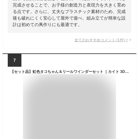
完成させることで、お子様の創造力と表現力を大きく育め
る点です。さらに、丈夫なプラスチック素材のため、完成
後も破れにくく安心して屋外で遊べ、組み立てが簡単な設
計は初めての凧作りにも最適です。
全てのおすすめコメント
(
1
件)
>
7
【セット品】虹色タコちゃん＆リールワインダーセット［ カイト 3D 凧揚げ 凧 揚げ 凧あげ お正月 スポーツ 目立つ 凧糸 リール 池田工業社］【送料無料※北海道・沖縄・離島別途】