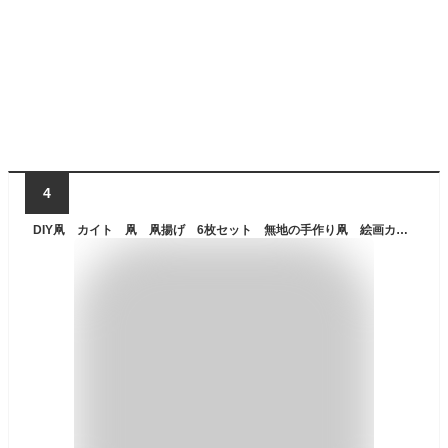
4
DIY凧 カイト 凧 凧揚げ 6枚セット 無地の手作り凧 絵画カイト ホワイト ダイヤモンド凧 カイトキット