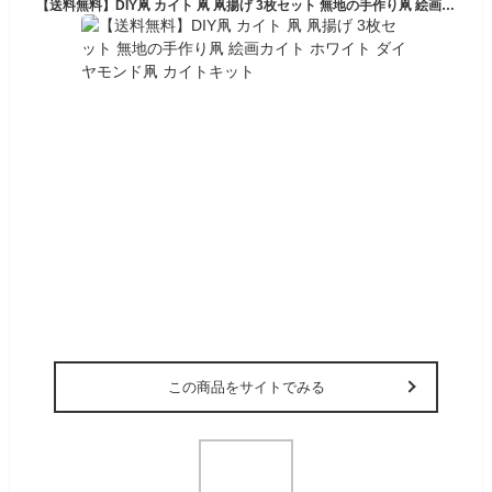
【送料無料】DIY凧 カイト 凧 凧揚げ 3枚セット 無地の手作り凧 絵画カイト ホワイト ダイヤモンド凧 カイトキット
この商品をサイトでみる