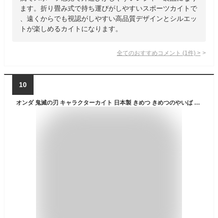
ます。折り畳み式で持ち運びがしやすいスポーツカイトで
、遠くからでも視認がしやすい高品質デザインとシルエッ
トが楽しめるカイトになります。
全てのおすすめコメント
(
1
件)
>
10
オンダ 鬼滅の刃 キャラクターカイト 日本製 きめつ きめつのやいば 正月 竈門 炭治郎 禰豆子 善逸 伊之助 グッズ たこ 凧あげ 凧揚げ た