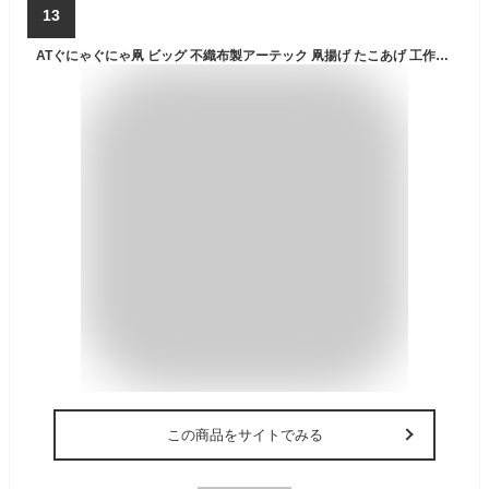
13
ATぐにゃぐにゃ凧 ビッグ 不織布製アーテック 凧揚げ たこあげ 工作キット 伝承玩具 手作り凧 お正月 お絵かき 凧糸
この商品をサイトでみる