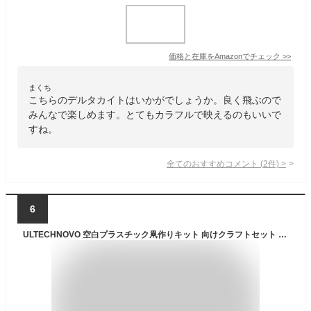
価格と在庫を
Amazon
でチェック
>>
まくち
こちらのデルタカイトはいかがでしょうか。良く飛ぶので
みんなで楽しめます。とてもカラフルで映えるのもいいで
すね。
全てのおすすめコメント
(
2
件)
>
6
ULTECHNOVO 空白プラスチック凧作りキット 向けクラフトセット 創造力育む1セット DIY描画凧 屋外遊びに 8～12歳対象 ランダムカ ランダムカラー