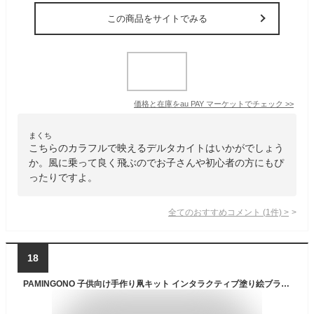
この商品をサイトでみる
価格と在庫を
au PAY マーケット
でチェック
>>
まくち
こちらのカラフルで映えるデルタカイトはいかがでしょう
か。風に乗って良く飛ぶのでお子さんや初心者の方にもぴ
ったりですよ。
全てのおすすめコメント
(
1
件)
>
18
PAMINGONO 子供向け手作り凧キット インタラクティブ塗り絵ブランク凧 製 軽量 飛行用 アウトドアお絵かき材料 小学生公園遊び用