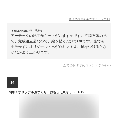
価格と在庫を
楽天
でチェック
>>
RRgypsies(60代・男性)
アーテックの凧工作キットがおすすめです。不織布製の凧
で、完成組立品なので、絵を描くだけでOKです。誰でも
失敗せずにオリジナルの凧が作れますよ。風を受けるとな
かなかよく上がります。
全てのおすすめコメント
(
1
件)
>
14
簡単！オリジナル凧づくり！おもしろ凧セット R15