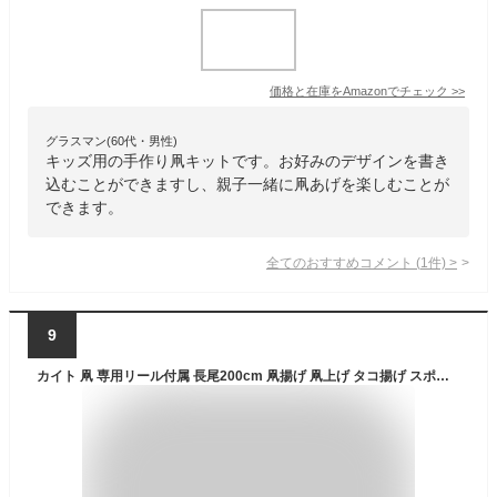
価格と在庫を
Amazon
でチェック
>>
グラスマン(60代・男性)
キッズ用の手作り凧キットです。お好みのデザインを書き
込むことができますし、親子一緒に凧あげを楽しむことが
できます。
全てのおすすめコメント
(
1
件)
>
9
カイト 凧 専用リール付属 長尾200cm 凧揚げ 凧上げ タコ揚げ スポーツ 外遊び キッズ 子供 家族 おもちゃ 玩具 レジャー ピクニック 公園 キャンプ 折りたたみ 持ち運び楽 アウトドア スポーツトイ スカイスポーツ パラフォイルカイト