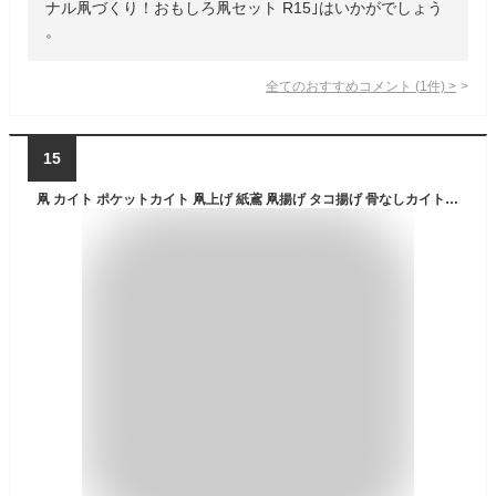
ナル凧づくり！おもしろ凧セット R15｣はいかがでしょう
。
全てのおすすめコメント
(
1
件)
>
15
凧 カイト ポケットカイト 凧上げ 紙鳶 凧揚げ タコ揚げ 骨なしカイト 携帯凧 Pocketkite 骨なし 折り畳み 折りたたみ ポケットサイズ 軽量 軽い 持ち運び 凧あげ 外遊び アウトドア キッズ 子供 おもちゃ 玩具