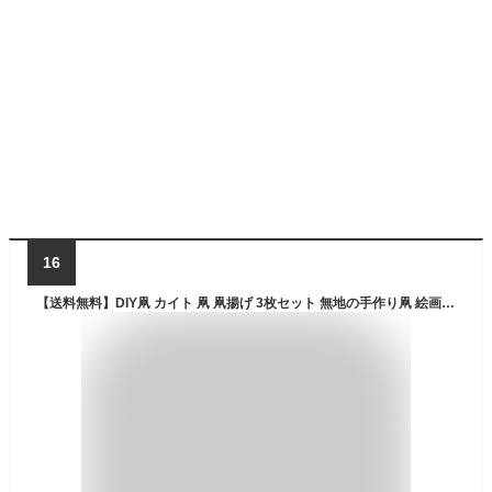
16
【送料無料】DIY凧 カイト 凧 凧揚げ 3枚セット 無地の手作り凧 絵画カイト ホワイト ダイヤモンド凧 カイトキット