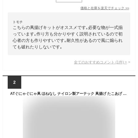
価格と在庫を
楽天
でチェック
>>
トモチ
こちらの凧揚げキットがオススメです｡必要な物が一式揃
っています｡作り方も分かりやすく説明されているので初
心者の方も作りやすいです｡耐久性があるので風に煽られ
ても破れたりしないです｡
全てのおすすめコメント
(
1
件)
>
2
ATぐにゃぐにゃ凧 ほねなし ナイロン製アーテック 凧揚げ たこあげ 工作キット 伝承玩具 手作り凧 お正月 お絵かき オレンジ 凧紐