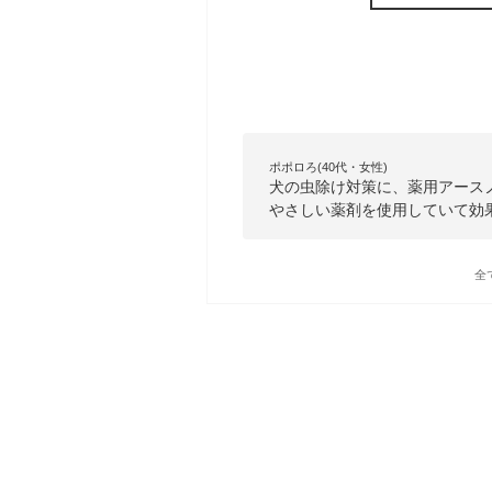
ポポロろ(40代・女性)
犬の虫除け対策に、薬用アース
やさしい薬剤を使用していて効
全