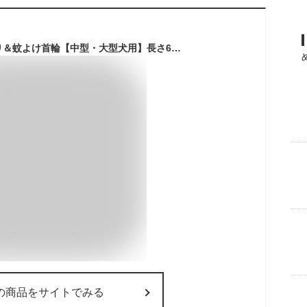
アース 薬用ノミとり＆蚊よけ首輪【中型・大型犬用】長さ60cm【メール便対応※何点でも送料250円、代金引換不可】 【セール品！】防虫・虫除け用品/首輪タイプ ノミ取り首輪 ノミ・マダニとり 犬 ノミダニ 薬 犬ダニ予防薬 ノミダニ駆除薬
の商品をサイトでみる