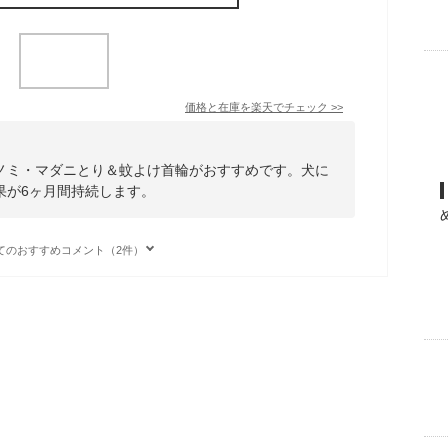
価格と在庫を
楽天
でチェック
>>
ノミ・マダニとり＆蚊よけ首輪がおすすめです。犬に
果が6ヶ月間持続します。
てのおすすめコメント（2件）