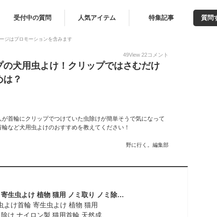
受付中の質問
人気アイテム
特集記事
質問
ージはプロモーションを含みます
49
View
22
コメント
プの犬用虫よけ！クリップではさむだけ
めは？
人が首輪にクリップでつけていた虫除けが簡単そうで気になって
首輪など犬用虫よけのおすすめを教えてください！
野に行く。編集部
防虫 犬用 虫よけ首輪 寄生虫よけ 植物 猫用 ノミ取り ノミ除け ナイロン製 猫用首輪 天然成分 蚊よけ 安心 ペット首輪 可愛い ペット防虫首輪 犬用首輪 痛くない サイズ調節可能 防水 安全バックル 着脱簡単 予防 軽量 洗える 犬猫兼用 ダニ 蚊 2個セット