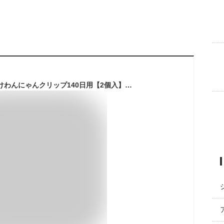
アース・ペット 虫よけわんにゃんクリップ140日用【2個入】 犬猫用 無香料 おでかけ用 雨でも使える ミニサイズ