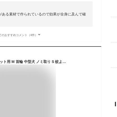
がある素材で作られているので効果が全身に及んで確
てのおすすめコメント（4件）
ダニ取り猫用 防虫 ペット用 M 首輪 中型犬 ノミ取り S 蚊よけ首輪 L ノミとり 小型犬 衛生用品 虫除け用品 猫用品 ネコちゃん ワンちゃん マダニとり のみとり 大型犬 犬用品 ペット用品 グッズ おしゃれ かわいい