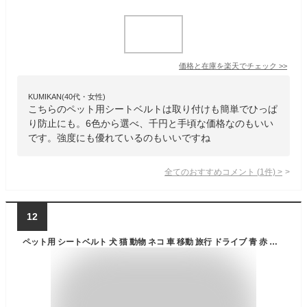
価格と在庫を
楽天
でチェック
>>
KUMIKAN(40代・女性)
こちらのペット用シートベルトは取り付けも簡単でひっぱ
り防止にも。6色から選べ、千円と手頃な価格なのもいい
です。強度にも優れているのもいいですね
全てのおすすめコメント
(
1
件)
>
12
ペット用 シートベルト 犬 猫 動物 ネコ 車 移動 旅行 ドライブ 青 赤 黒 送料無料