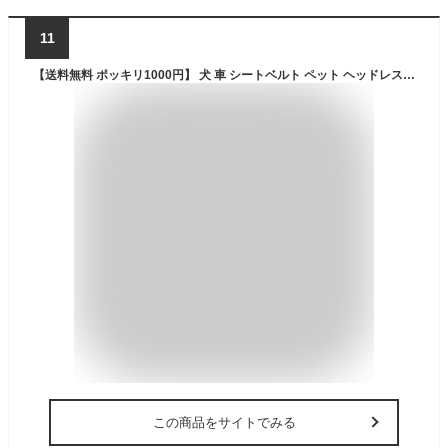
11
【送料無料 ポッキリ1000円】 犬 車 シートベルト ペット ヘッドレスト 取付 リード 小型犬/中型犬 全6色 犬のリード ペット用シートベルト 車用リード 安全ベルト 引っ張り防止 飛び出し防止 犬用品お散歩 ペット 犬 散歩 プレゼント グッズ ユウランプ
この商品をサイトでみる