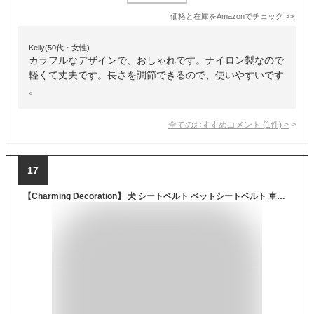
価格と在庫を
Amazon
でチェック
>>
Kelly(50代・女性)
カラフルなデザインで、おしゃれです。ナイロン製なので
軽くて丈夫です。長さを調節できるので、使いやすいです
。
全てのおすすめコメント
(
1
件)
>
17
【Charming Decoration】 犬 シートベルト ペットシートベルト 車専用リード ドライブシートベルト 助手席 飛び出し防止 伸縮性あり 長さ調節可 (オレンジ)