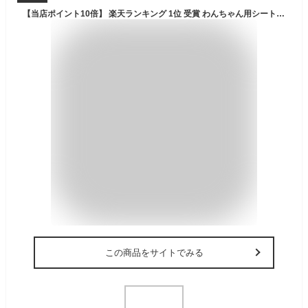
【当店ポイント10倍】 楽天ランキング 1位 受賞 わんちゃん用シートベルト 犬 安全 シートベルト 調節可能 しつけ マナーベルト ドライブ ドライブシート いたずら防止 補助 車 犬 送料無料
この商品をサイトでみる