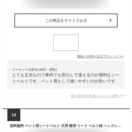
この商品をサイトでみる
価格と在庫を
楽天
でチェック
>>
ドーナッツ大好き(40代・男性)
とても丈夫なので車内でも安心して使えるのが便利なシー
トベルトです。ペット用として使いやすいのが良いです。
全てのおすすめコメント
(
1
件)
>
10
送料無料 ペット用シートベルト 犬用 猫用 リード ベルト紐 ヘッドレスト取り付け 車用リード 長さ調節可 ペットグッズ ペット用品 ドライブ アウトドア 犬 猫 ドッグ キャット 牽引紐 リーシュ お出かけ 伸縮 固定用 フック バックル ナスカン 無地 シンプル カジュアル 単