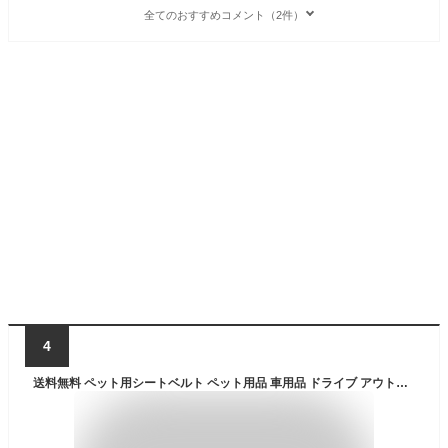
全てのおすすめコメント（2件）
4
送料無料 ペット用シートベルト ペット用品 車用品 ドライブ アウトドア 犬用 ドッグ シンプル 無地 迷彩柄 カモフラ柄 シンプル 装着 カンタン 簡単 リード型 サイズ調節可能 車用リード 飛び出し対策 旅行 遠出 お出かけ ドライブ 簡単装着 カー用品 ブルー 青 ブラック 黒