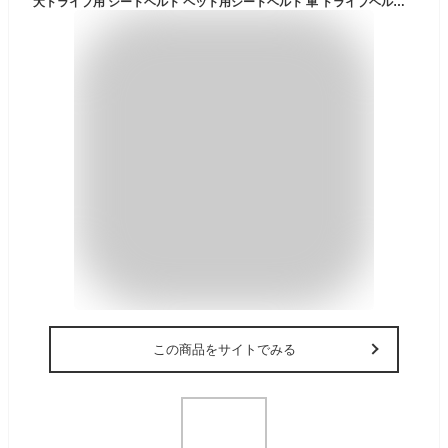
犬ドライブ用 シートベルト ペット用シートベルト 車 ドライブベルト 車用リード ナイロン製 装着簡単 飛び出し防止 安全ベルト おしゃれ 犬カー用品 小中大型犬用 (Ｃ)
この商品をサイトでみる