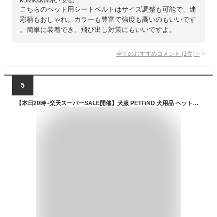
KUMIKAN(40代・女性)
こちらのペット用シートベルトはサイズ調整も可能で、迷
彩柄もおしゃれ。カラーも豊富で強度も高いのもいいです
。簡単に装着でき、飛び出し対策にもいいですよ。
全てのおすすめコメント
(
1
件)
>
5
【本日20時~楽天スーパーSALE開催】犬服 PETFiND 犬用品 ペット用 犬用 シートベルト 車用リード 安全ベルト シートベルト用リード 引っ張り飛び出し防止 ドライブ