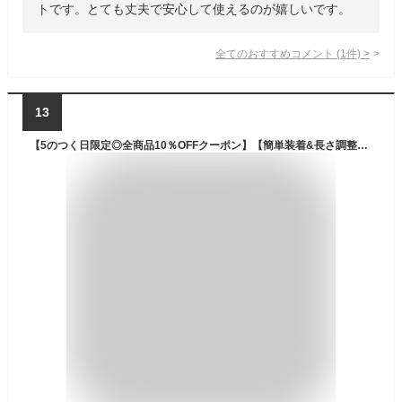
トです。とても丈夫で安心して使えるのが嬉しいです。
全てのおすすめコメント
(
1
件)
>
13
【5のつく日限定◎全商品10％OFFクーポン】【簡単装着&長さ調整◎】犬 車 犬用 シートベルト 安全 犬 シートベルト ペット ペット用 猫 ドライブ リード 飛び出し防止 ペット 防災 伸縮 調整可能 ペット用品 犬 防災 ペット お出掛け プレゼント ギフト td-1032