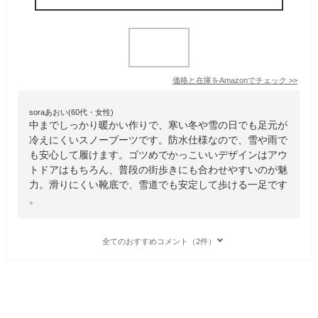
価格と在庫を
Amazon
でチェック
>>
soraあおい(60代・女性)
中までしっかり暖かい作りで、寒い冬や雪の日でも足元が
冷えにくいスノーブーツです。防水仕様なので、雪や雨で
も安心して履けます。ゴツめでかっこいいデザインはアウ
トドアはもちろん、普段の街歩きにも合わせやすいのが魅
力。滑りにくい靴底で、雪道でも安定して歩ける一足です
。
全てのおすすめコメント（2件）