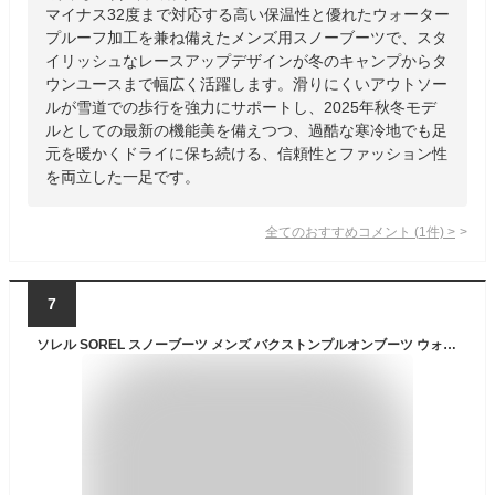
マイナス32度まで対応する高い保温性と優れたウォーター
プルーフ加工を兼ね備えたメンズ用スノーブーツで、スタ
イリッシュなレースアップデザインが冬のキャンプからタ
ウンユースまで幅広く活躍します。滑りにくいアウトソー
ルが雪道での歩行を強力にサポートし、2025年秋冬モデ
ルとしての最新の機能美を備えつつ、過酷な寒冷地でも足
元を暖かくドライに保ち続ける、信頼性とファッション性
を両立した一足です。
全てのおすすめコメント
(
1
件)
>
7
ソレル SOREL スノーブーツ メンズ バクストンプルオンブーツ ウォータープルーフ BUXTON PULL ON BOOT WP NM5182 2025AW wbt【靴】2510trip