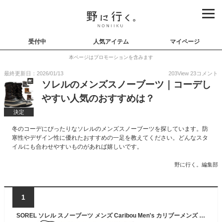
受付中
人気アイテム
マイページ
本ページはプロモーションを含みます
最終更新日：2026/01/13
203
View
23
コメント
ソレルのメンズスノーブーツ｜コーデし
やすい人気のおすすめは？
決定
冬のコーデにぴったりなソレルのメンズスノーブーツを探しています。防
寒性やデザイン性に優れたおすすめの一足を教えてください。どんなスタ
イルにも合わせやすいものがあれば嬉しいです。
野に行く。編集部
1
SOREL ソレル スノーブーツ メンズ Caribou Men's カリブーメンズ ウィンターブーツ 男性用 NM1000【沖縄配送不可】