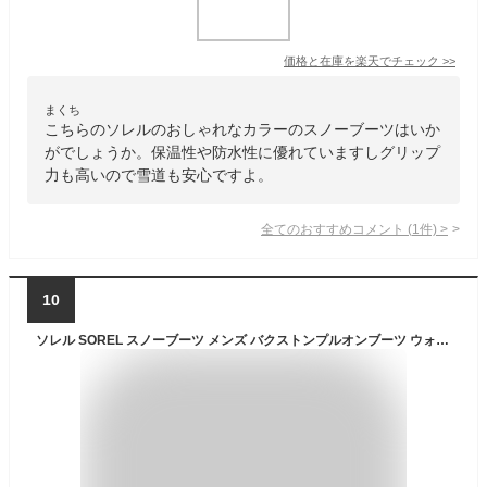
価格と在庫を
楽天
でチェック
>>
まくち
こちらのソレルのおしゃれなカラーのスノーブーツはいか
がでしょうか。保温性や防水性に優れていますしグリップ
力も高いので雪道も安心ですよ。
全てのおすすめコメント
(
1
件)
>
10
ソレル SOREL スノーブーツ メンズ バクストンプルオンブーツ ウォータープルーフ BUXTON PULL ON BOOT WP NM5182 2025AW wbt【靴】2510wann【返品交換・ラッピング不可】_25WS