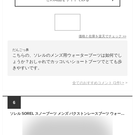
価格と在庫を
楽天
でチェック
>>
だんごっ鼻
こちらの、ソレルのメンズ用ウォーターブーツは如何でし
ょうか？おしゃれでカッコいいショートブーツでとても歩
きやすいです。
全てのおすすめコメント
(
1
件)
>
6
ソレル SOREL スノーブーツ メンズ バクストンレースブーツ ウォータープルーフ BUXTON LACE BOOT WP NM5081 2025AW wbt【靴】2510trip