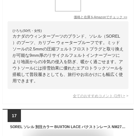
価格と在庫を
Amazon
でチェック
>>
ひろち(50代・女性)
カナダのウィンターブーツのブランド、ソレル（SOREL
）のブーツ、カリブー ウォータープルーフです。ミッド
ソールの2.5mmの圧縮フェルトフロストプラグと取り換え
が可能な9mm厚のリサイクルフェルトインナーブーツに
より地面からの冷気の侵入を防ぎ、暖かく過ごせます。ア
ウトソールには排雪効果に優れたエアロトラックソールを
搭載して普段履きとしても、旅行やお出かけにも幅広く使
用できます。
全てのおすすめコメント
(
1
件)
>
17
SOREL ソレル 別注カラー BUXTON LACE バクストンレース NM2737 【 スノーブーツ メンズ アウトドア 】