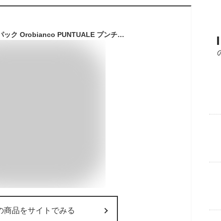
オロビアンコ バックパック Orobianco PUNTUALE プンチュアーレ メンズ リュックサック ユニセックス 斜め掛け 2WAY カジュアル 本革 革 ブランド リモンタナイロン/レザー LIMONTA ブラック/ネイビー 通勤バッグ イタリア製 リュック
の商品をサイトでみる