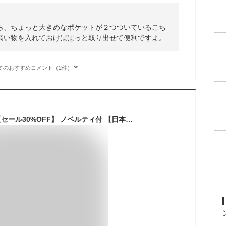
ら、ちょっと大きめなポケットが２つついているこち
高い物を入れておけばぱっと取り出せて便利ですよ。
てのおすすめコメント（2件）
【最大40倍 2/1迄】【セール30%OFF】 ノベルティ付 【日本正規品】 オロビアンコ リュック メンズ レディース 大容量 Orobianco バッグ おしゃれ カジュアル きれいめ 大人 ビジネス 通勤 ビジネスリュック 旅行 撥水 ナイロン A4 20L PC 黒 丈夫 PIONIERE 92935