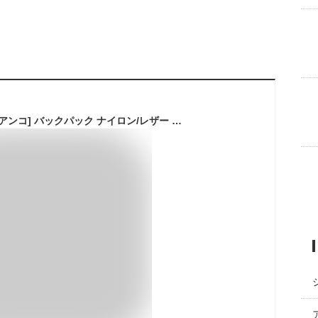
[Orobianco] [オロビアンコ] バックパック ナイロン/レザー 本革 高級 メンズ [イタリア製] リュック ビジネス カジュアル 通勤通勤 軽量 ブランド 大容量 TEMPOCHEFU テンポシェフ (ブラック(NERO)) [並行輸入品]