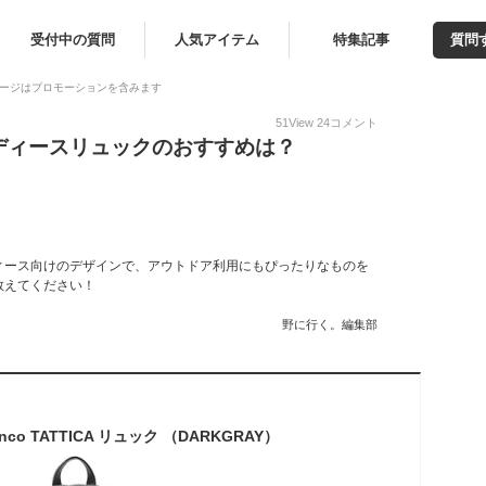
受付中の質問
人気アイテム
特集記事
質問
ージはプロモーションを含みます
51
View
24
コメント
ディースリュックのおすすめは？
ィース向けのデザインで、アウトドア利用にもぴったりなものを
教えてください！
野に行く。編集部
nco TATTICA リュック （DARKGRAY）