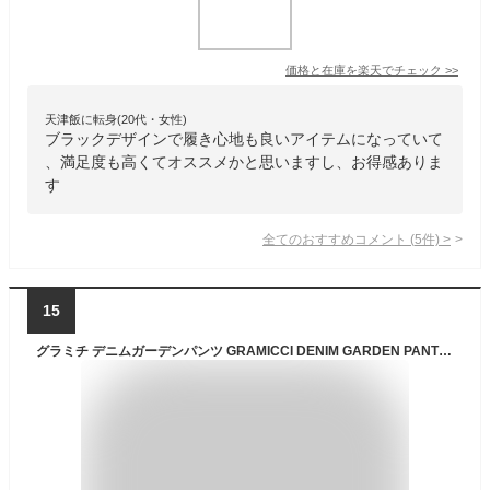
価格と在庫を
楽天
でチェック
>>
天津飯に転身(20代・女性)
ブラックデザインで履き心地も良いアイテムになっていて
、満足度も高くてオススメかと思いますし、お得感ありま
す
全てのおすすめコメント
(
5
件)
>
15
グラミチ デニムガーデンパンツ GRAMICCI DENIM GARDEN PANT GUP5-F1058 ユニセックス メンズ レディース ロングパンツ デニム ボトムス テーパード ポケット 高ストレッチ ワークパンツ イージー フェス おしゃれ キャンプ アウトドア