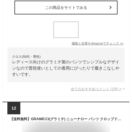
この商品をサイトでみる
価格と在庫を
Amazon
でチェック
>>
クロス(50代・男性)
レディース向けのグラミチ製のパンツでシンプルなデザイ
ンなので普段使いとしての着用にぴったりで履きこなしや
すいです。
全てのおすすめコメント
(
1
件)
>
12
【送料無料】GRAMICCI(グラミチ) ニューナロー パンツ クロップド【ジャストカット】ストレッチ パンツ クライミング メンズ レディース プレゼント