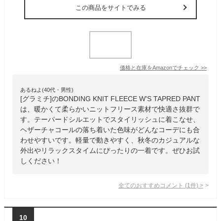
この商品をサイトでみる
価格と在庫を
Amazon
でチェック
>>
あるねよ(40代・男性)
[グラミチ]のBONDING KNIT FLEECE W'S TAPRED PANT
は、暖かくて柔らかいニットフリース素材で快適さ抜群で
す。テーパードシルエットでスタイリッシュに着こなせ、
ヘザーチャコールの落ち着いた色味がどんなコーデにも合
わせやすいです。軽量で動きやすく、秋冬のカジュアルな
外出やリラックスタイムにぴったりの一着です。ぜひお試
しください！
全てのおすすめコメント
(
1
件)
>
10