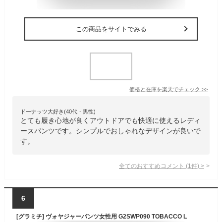
この商品をサイトでみる
価格と在庫を
楽天
でチェック
>>
ドーナッツ大好き(40代・男性)
とても履き心地が良くアウトドアでも快適に使えるレディ
ースパンツです。シンプルでおしゃれなデザインが良いで
す。
全てのおすすめコメント
(
1
件)
>
6
[グラミチ] ヴォヤジャーパンツ女性用 G2SWP090 TOBACCO L