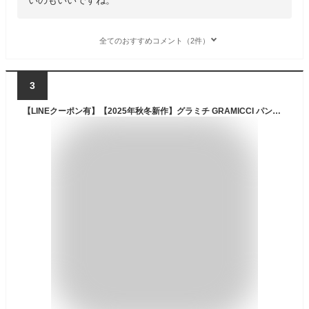
全てのおすすめコメント（2件）
3
【LINEクーポン有】【2025年秋冬新作】グラミチ GRAMICCI パンツ フレアパンツ ワイドパンツ ストレッチ ゆったり 9分丈 ロング丈 アウトドア カジュアル・GLP4-FJP08-2082502(レディース)