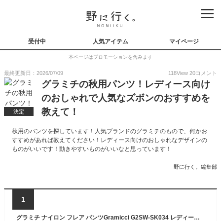
受付中
人気アイテム
マイページ
本ページはプロモーションを含みます
最終更新日：2026/07/09
118
View
20
コメント
グラミチの秋用パンツ！レディース向け
のおしゃれで人気なズボンのおすすめを
教えて！
決定
秋用のパンツを探しています！人気ブランドのグラミチのもので、何かお
すすめがあれば教えてください！レディース向けのおしゃれなデザインの
ものがいいです！動きやすいものがいいなと思っています！
野に行く。編集部
1
グラミチ ナイロン フレア パンツGramicci G2SW-SK034 レディース スカーチョ スカンツ