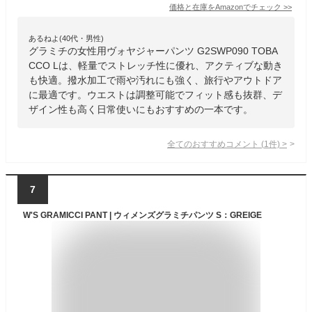
価格と在庫を
Amazon
でチェック
>>
あるねよ(40代・男性)
グラミチの女性用ヴォヤジャーパンツ G2SWP090 TOBA
CCO Lは、軽量でストレッチ性に優れ、アクティブな動き
も快適。撥水加工で雨や汚れにも強く、旅行やアウトドア
に最適です。ウエストは調整可能でフィット感も抜群、デ
ザイン性も高く日常使いにもおすすめの一本です。
全てのおすすめコメント
(
1
件)
>
7
W'S GRAMICCI PANT | ウィメンズグラミチパンツ S：GREIGE