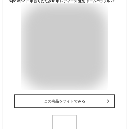
wpc w.p.c 日傘 折りたたみ傘 傘 レディース 遮光 ドームパラソル パール ミニ 完全遮光 雨傘 晴雨兼用 軽量 丈夫 撥水 uvカット おしゃれ かわいい ブランド 紫外線対策 黒 白 ブラック ホワイト ベージュ ピンク DOME PARASOL PEARL mini 801-15924-102
この商品をサイトでみる