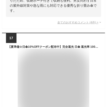
りたため、収納ポーチ付きで収納も便利。男女問わず日常
の紫外線対策や急な雨にも対応できる優秀な折り畳み傘で
す。
全てのおすすめコメント
(
4
件)
>
17
【夏準備☆日傘10%OFFクーポン配布中】完全遮光 日傘 遮光率 100％ UV カット 遮熱 長傘 傘 晴雨兼用 レディース 女性 用 おしゃれ かわいい 可愛い シンプル 花 柄 大きめ 大きい 軽量 軽い 安い 耐風 ジャンプ 式 プレゼント ギフト " 送料無料 "