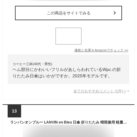
この商品をサイトでみる
価格と在庫を
Amazon
でチェック
>>
コーヒー三杯(40代・男性)
ヘム部分にかわいいフリルがあしらわれているWpc.の折
りたたみ日傘はいかがですか。2025年モデルです。
全てのおすすめコメント
(
1
件)
>
13
ランバンオンブルー LANVIN en Bleu 日傘 折りたたみ 晴雨兼用 軽量 ショート レディース 50cm 遮熱 遮光 UVカット 紫外線対策 楽々開閉 ストライプJQ ワンノット 22-084-11853-51