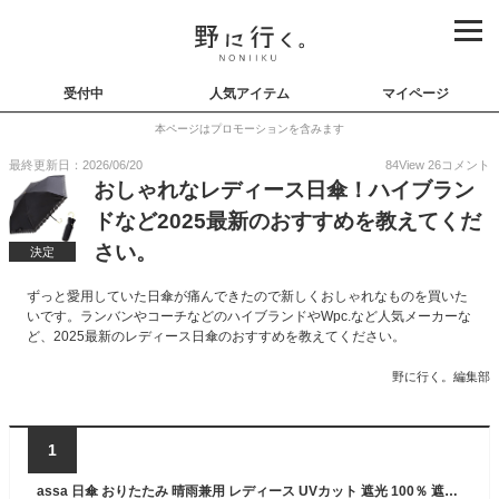
受付中
人気アイテム
マイページ
本ページはプロモーションを含みます
最終更新日：2026/06/20
84
View
26
コメント
おしゃれなレディース日傘！ハイブラン
ドなど2025最新のおすすめを教えてくだ
さい。
決定
ずっと愛用していた日傘が痛んできたので新しくおしゃれなものを買いた
いです。ランバンやコーチなどのハイブランドやWpc.など人気メーカーな
ど、2025最新のレディース日傘のおすすめを教えてください。
野に行く。編集部
1
assa 日傘 おりたたみ 晴雨兼用 レディース UVカット 遮光 100％ 遮熱効果 3段伸縮 ミニ傘 50cm ヒートカット加工 透け感 花柄レース(FM130/ブラック)