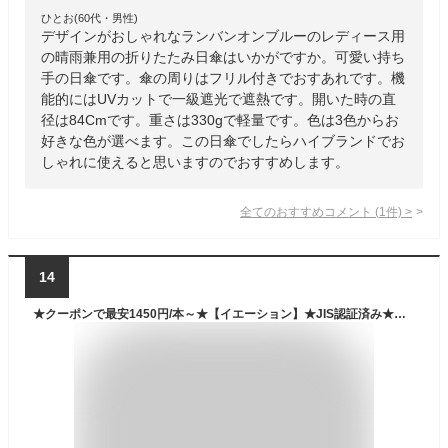
ひとお(60代・男性)
デザインがおしゃれなランバンオンブルーのレディース用
の晴雨兼用の折りたたみ日傘はいかがですか。可愛い持ち
手の日傘です。傘の周りはフリル付きでおすあれです。機
能的にはUVカットで一級遮光で遮熱です。開いた時の直
径は84Cmです。重さは330gで軽量です。色は3色からお
好きな色が選べます。この日傘でしたらハイブランドでお
しゃれに使えると思いますのでおすすめします。
全てのおすすめコメント
(
1
件)
>
14
★クーポンで最安1450円/本～★【イエーション】★JIS認証済み★手のひらサイズ 日傘 五つ折り ミニ日傘 折りたたみ 完全遮光 超軽量 170g 折りたたみ傘 晴雨兼用傘 折り畳み傘 レディース 遮光率100％ 日焼け対策 遮蔽率100％ 遮熱 撥水 uvカット