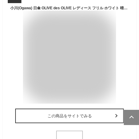
小川(Ogawa) 日傘 OLIVE des OLIVE レディース フリル ホワイト 晴雨兼用 完全遮光 UV99.9%カット 遮熱 70986
この商品をサイトでみる