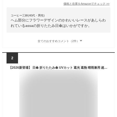
価格と在庫を
Amazon
でチェック
>>
コーヒー三杯(40代・男性)
ヘム部分にフラワーデザインのかわいいレースがあしらわ
れているassaの折りたたみ日傘はいかがですか。
全てのおすすめコメント（2件）
2
【2026新登場】 日傘 折りたたみ傘 UVカット 遮光 遮熱 晴雨兼用 超軽量 コンパクト 紫外線遮断 日焼け防止 耐風撥水 梅雨対策 携帯便利 収納ポーチ付き メンズ レディース 男女兼用 母の日 父の日 プレゼント (白)