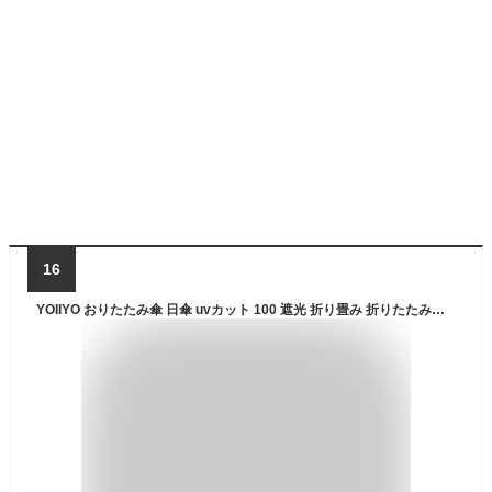
16
YOIIYO おりたたみ傘 日傘 uvカット 100 遮光 折り畳み 折りたたみ傘 晴雨兼用 メンズ レディース ワンタッチ自動開閉 折り畳み傘 大きいサイズ 丈夫 軽量 8本骨 強風に強い 豪雨対応 紫外線遮断 UVカット 完全遮光 日傘 コンパクト 折畳傘 収納ポーチ付き