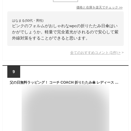
価格と在庫を
楽天
でチェック
>>
はなまる(50代・男性)
ピンクのフォルムがおしゃれなwpcの折りたたみ日傘はい
かがでしょうか。軽量で完全遮光がされるので安心して紫
外線対策をすることができると思います。
全てのおすすめコメント
(
1
件)
>
9
父の日無料ラッピング！ コーチ COACH 折りたたみ傘 レディース 日傘 晴雨兼用傘 折り畳み傘 アンブレラ 99％ UVカット シグネチャー 【送料無料】 ブランド コーチ正規品販売店 直営アウトレット店より直輸入 【あす楽】