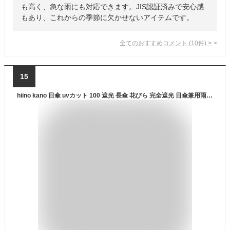
も高く、急な雨にも対応できます。JIS認証済みで安心感
もあり、これからの季節に欠かせないアイテムです。
全てのおすすめコメント
(
10
件)
>
15
hiino kano 日傘 uvカット 100 遮光 長傘 花びら 完全遮光 日傘兼用雨傘 レディース 5級撥水 超軽量 約250g 晴雨兼用 遮熱 丈夫 かわいい 母の日 プレゼント バンブー 持ち手 親骨50cm (モカ)