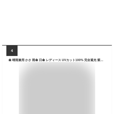
4
傘 晴雨兼用 かさ 雨傘 日傘 レディース UVカット100% 完全遮光 紫外線遮断 遮光 遮熱 16本骨 軽量 傘 折り畳み 晴れ雨 折りたたみ傘 雨