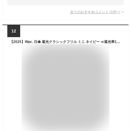
全てのおすすめコメント
(
1
件)
>
12
【2025】Wpc. 日傘 遮光クラシックフリル ミニ ネイビー ≪遮光率100%/UVカット率100%/・UPF50＋/遮熱/晴雨兼用≫ 折りたたみ傘 通勤 通学 旅行 オシャレ 可愛い 女性 レディース 801-11820-102