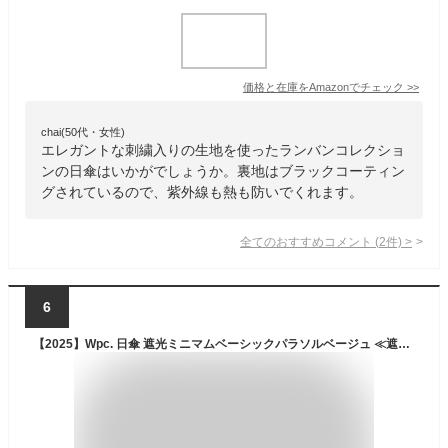
価格と在庫を
Amazon
でチェック
>>
chai(50代・女性)
エレガントな刺繍入りの生地を使ったランバンコレクショ
ンの日傘はいかがでしょうか。裏地はブラックコーティン
グされているので、紫外線も熱も防いでくれます。
全てのおすすめコメント
(
2
件)
>
6
【2025】Wpc. 日傘 遮光ミニマムベーシックパラソルベージュ ≪遮光率100%/UVカット率100%/・UPF50＋/遮熱/晴雨兼用≫ 折りたたみ傘 親骨55cm 通勤 通学 シンプル レディース メンズ 内側黒色 801-18162-102