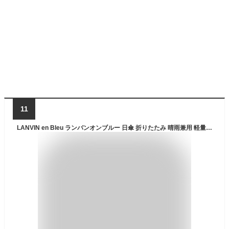
11
LANVIN en Bleu ランバンオンブルー 日傘 折りたたみ 晴雨兼用 軽量 ショート レディース ストライプJQ ワンノットサテンリボン 50cm 遮熱 遮光 UVカット 紫外線対策 楽々開閉 ブラック オフ 22-084-11853-51