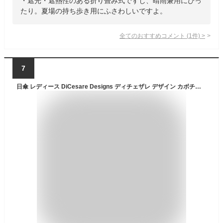
・遮光・遮熱性のある折り畳み式ですし、晴雨兼用にぴっ
たり。夏場の持ち歩き用にふさわしいですよ。
全てのおすすめコメント
(
1
件)
>
7
日傘 レディース DiCesare Designs ディチェザレ デザイン カボチャ ヴァンカンツァ 晴雨兼用傘 傘 かさ カサ 日傘 umbrella 婦人傘 デザイン傘 長傘 おしゃれ かわいい デザイン 女性用 婦人用 贈り物 ギフト プレゼント エレガント パンプキン型 日本製