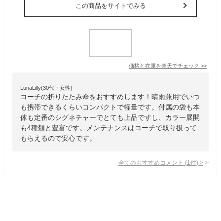
この商品をサイトでみる
価格と在庫を
楽天
でチェック
>>
LunaLilly(30代・女性)
コーチの折りたたみ傘をおすすめします！晴雨兼用でいつ
も携帯できるくらいコンパクトで軽量です。付属の袋も本
体も定番のシグネチャーでとても上品ですし、カラー展開
も4種類と豊富です。メンテナンスはコーチで取り扱って
もらえるので安心です。
全てのおすすめコメント
(
1
件)
>