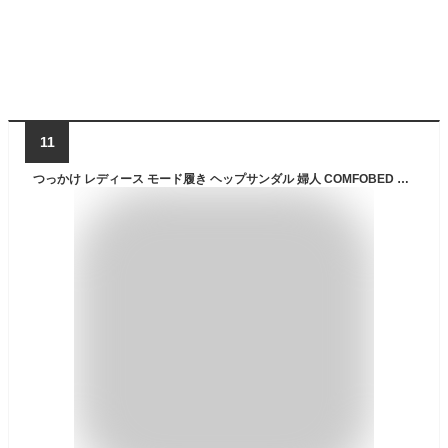
11
つっかけ レディース モード履き ヘップサンダル 婦人 COMFOBED 75410 ブラック 黒 オフィスサンダル 日本製 歩きやすい らくちん コンフォート 婦人用 軽量 幅広 3E 前あき 接触冷感 クッション 母の日 敬老の日 ギフト プレゼント