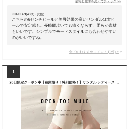
価格と在庫を
楽天
でチェック
>>
KUMIKAN(40代・女性)
こちらの6センチヒールと美脚効果の高いサンダルは太ヒ
ールで安定感も。長時間歩いても痛くならず、柔らか素材
もいいです。シンプルでモードスタイルにも合わせやすい
のがいいですね。
全てのおすすめコメント
(
1
件)
>
1
20日限定クーポン◆【在庫限り！特別価格！】サンダル レディース ミュールサンダル 歩きやすい 履きやすい 6センチヒール 幅広スクエアトゥ 太ヒール 変形ヒール ブラック ホワイト ブラウン 夏春 ワイドスクエアトゥ 黒 白 クッション ストラップ ルリアンプラス