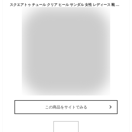
スクエアトゥ チュール クリア ヒール サンダル 女性 レディース 靴 シューズ スリッパ 春 夏 シアー 透け感 抜け感 モダン モード レトロ スタイリッシュ ローヒール 快適 歩きやすい デイリー ワンマイル 大人 上品
この商品をサイトでみる