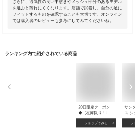
さらに、通気性の良い中敷きやメッシュ部分のあるモデル
を選ぶと蒸れにくくなります。店舗で試着し、自分の足に
フィットするものを確認することも大切です。オンライン
では購入者のレビューも参考にしてみてくださいね。
ランキング内で紹介されている商品
20日限定クーポン
サン
◆【在庫限り！特別
ス シ
価格！】サンダル
春 夏
ショップでみる
シ
レディース ミュー
ツ風
ルサンダル 歩きや
ファ