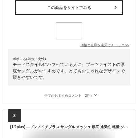
この商品をサイトでみる
価格と在庫を
楽天
でチェック
>>
ポポロろ(40代・女性)
モードスタイルにハマっている人に、ブーツテイストの厚
底サンダルがおすすめです。とてもおしゃれなデザインで
履きやすいです。
全てのおすすめコメント（2件）
3
[1/2plus] ニブンノイチプラス サンダル メッシュ 厚底 通気性 軽量 ソール ストラップ スポーツ ファッション 滑り 止め レディース (黒, measurement_23_point_5_centimeters)