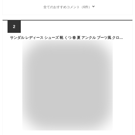
全てのおすすめコメント（6件）
2
サンダル レディース シューズ 靴 くつ 春 夏 アンクル ブーツ風 クロスベルト ファスナー バックル 厚底ソール フェイクレザー ブーツテイスト 歩きやすい 軽い クッション モード オシャレウォーカー【メール便不可】【80】