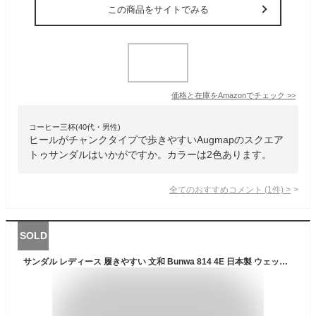
この商品をサイトでみる
価格と在庫を
Amazon
でチェック
>>
コーヒー三杯(40代・男性)
ヒールがチャンクタイプで歩きやすいAugmapのスクエア
トゥサンダルはいかがですか。カラーは2色あります。
全てのおすすめコメント
(
1
件)
>
SOLD
サンダル レディース 履きやすい 文和 Bunwa 814 4E 日本製 ウェッジサンダル 軽量 幅広 つっかけ モード履き ヘップ 母の日 敬老の日 ギフト プレゼント