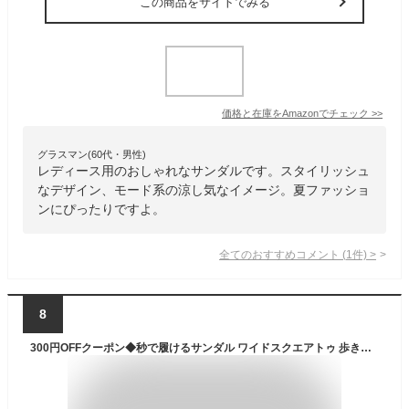
この商品をサイトでみる
価格と在庫を
Amazon
でチェック
>>
グラスマン(60代・男性)
レディース用のおしゃれなサンダルです。スタイリッシュ
なデザイン、モード系の涼し気なイメージ。夏ファッショ
ンにぴったりですよ。
全てのおすすめコメント
(
1
件)
>
8
300円OFFクーポン◆秒で履けるサンダル ワイドスクエアトゥ 歩きやすい バックストラップ 6センチヒール 履きやすい レディース 痛くない 太ヒール ブラック ホワイト 22.5 24.5 柔らか 円柱ヒール 美脚 ゴム 黒 ルリアンプラス