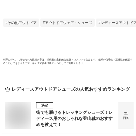
すい 履きやすい 6
ル 厚
センチヒール 幅広
イク
スクエアトゥ 太ヒ
テイ
ール 変形ヒール ブ
い 軽
その他アウトドア
アウトドアウェア・シューズ
レディースアウトド
ラック ホワイト ブ
モー
ラウン 夏春 ワイド
ォー
スクエアトゥ 黒 白
不可】
クッション ストラ
ップ ルリアンプラ
ス
※
野に行く。
に寄せられた投稿内容は、投稿者の主観的な感想・コメントを含みます。 投稿の信憑性・正確性を保証す
ることはできませんので、あくまで参考情報の一つとしてご利用ください。
レディースアウトドアシューズ
の人気おすすめランキング
決定
街でも履けるトレッキングシューズ！レ
21
ディース用のおしゃれな登山靴のおすす
回答
めを教えて！