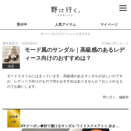
受付中
人気アイテム
マイページ
本ページはプロモーションを含みます
最終更新日：2026/06/01
31
View
18
コメント
モード風のサンダル｜高級感のあるレデ
ィース向けのおすすめは？
決定
モードスタイルにはまっています。高級感のあるサンダルがほしいのです
が、レディース向けのもので何かおすすめはありませんか？おしゃれなも
のでお願いします。
野に行く。編集部
pick
up
300円OFFクーポン◆秒で履けるサンダル ワイドスクエアトゥ 歩きやすい バックストラップ 6センチヒール 履きやすい レディース 痛くない 太ヒール ブラック ホワイト 22.5 24.5 柔らか 円柱ヒール 美脚 ゴム 黒 ルリアンプラス