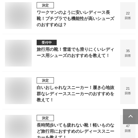
決定
ワークマンのように安いレディース長
22
靴！プチプラでも機能性が高いシューズ
回答
のおすすめは？
受付中
旅行用の靴！雪道でも滑りにくいレディ
35
ース用シューズのおすすめを教えて！
回答
決定
白いおしゃれなスニーカー！履き心地抜
21
群なレディーススニーカーのおすすめを
回答
教えて！
決定
長時間歩いても疲れない靴！軽いものな
47
ど旅行用におすすめのレディーススニー
回答
カーを教えて！