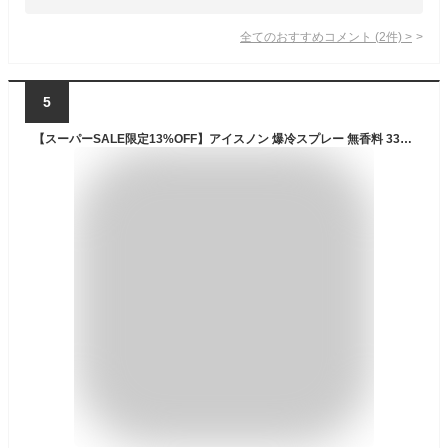
全てのおすすめコメント
(
2
件)
>
5
【スーパーSALE限定13%OFF】アイスノン 爆冷スプレー 無香料 330mL 大容量 本体 冷却スプレー 冷感スプレー 強冷感 暑さ対策 熱中症対策 スポーツ 屋外 フェス アウトドア 白元アース 2606ss