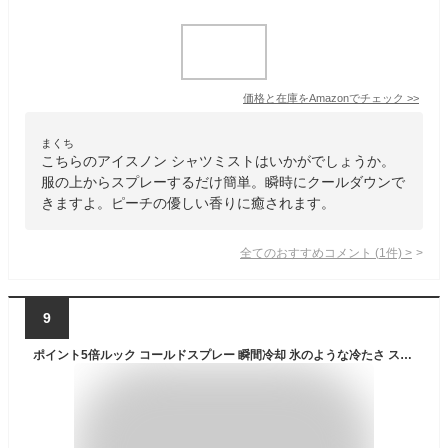
価格と在庫を
Amazon
でチェック
>>
まくち
こちらのアイスノン シャツミストはいかがでしょうか。
服の上からスプレーするだけ簡単。瞬時にクールダウンで
きますよ。ピーチの優しい香りに癒されます。
全てのおすすめコメント
(
1
件)
>
9
ポイント5倍ルック コールドスプレー 瞬間冷却 氷のような冷たさ スポーツ 応急処置 熱中症対策 日本製 打撲 捻挫 クールダウン 怪我 予防 スプレータイプ 冷却スプレー 衣類の上から使える