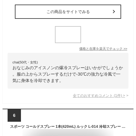
この商品をサイトでみる
価格と在庫を
楽天
でチェック
>>
chai(50代・女性)
おなじみのアイスノンの爆冷スプレーはいかがでしょうか
。服の上からスプレーするだけで-30℃の強力な冷風で一
気に身体を冷却できます。
全てのおすすめコメント
(
1
件)
>
6
スポーツ コールドスプレー 1本(420mL) ルック L-014 冷却スプレー アイシング 熱中対策