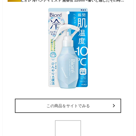
Bioré ビオレ 冷ハンディミスト 無香性 120ml <暑いと感じたその時に! 肌に直接 シュッ>
この商品をサイトでみる