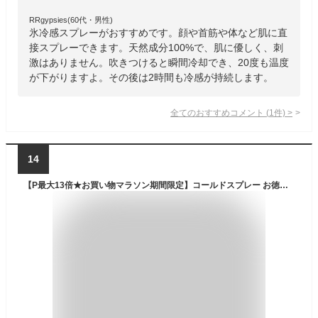
RRgypsies(60代・男性)
氷冷感スプレーがおすすめです。顔や首筋や体など肌に直
接スプレーできます。天然成分100%で、肌に優しく、刺
激はありません。吹きつけると瞬間冷却でき、20度も温度
が下がりますよ。その後は2時間も冷感が持続します。
全てのおすすめコメント
(
1
件)
>
14
【P最大13倍★お買い物マラソン期間限定】コールドスプレー お徳用 500ml 瞬間冷却 冷却スプレー 冷却グッズ 日本製