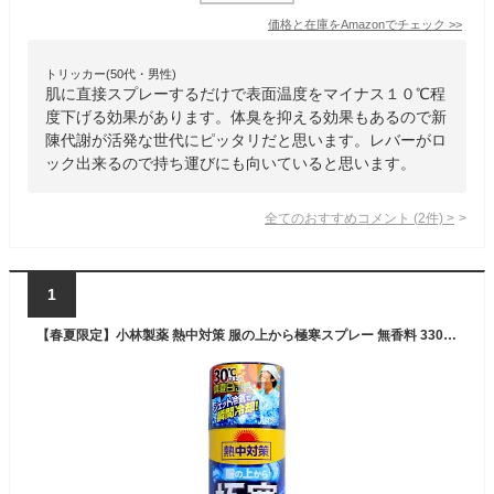
価格と在庫を
Amazon
でチェック
>>
トリッカー(50代・男性)
肌に直接スプレーするだけで表面温度をマイナス１０℃程
度下げる効果があります。体臭を抑える効果もあるので新
陳代謝が活発な世代にピッタリだと思います。レバーがロ
ック出来るので持ち運びにも向いていると思います。
全てのおすすめコメント
(
2
件)
>
1
【春夏限定】小林製薬 熱中対策 服の上から極寒スプレー 無香料 330mL ( 4901548602984 ) ※無くなり次第終了 【AL2605-cool】