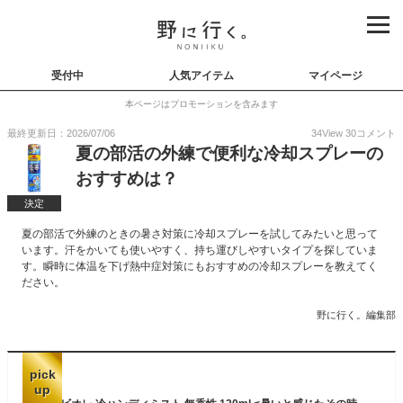
受付中
人気アイテム
マイページ
本ページはプロモーションを含みます
最終更新日：2026/07/06
34
View
30
コメント
夏の部活の外練で便利な冷却スプレーの
おすすめは？
決定
夏の部活で外練のときの暑さ対策に冷却スプレーを試してみたいと思って
います。汗をかいても使いやすく、持ち運びしやすいタイプを探していま
す。瞬時に体温を下げ熱中症対策にもおすすめの冷却スプレーを教えてく
ださい。
野に行く。編集部
pick
up