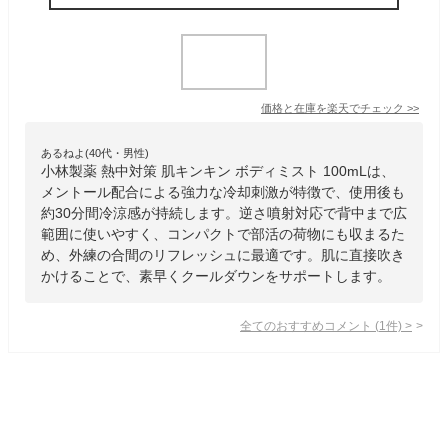
価格と在庫を
楽天
でチェック
>>
あるねよ(40代・男性)
小林製薬 熱中対策 肌キンキン ボディミスト 100mLは、
メントール配合による強力な冷却刺激が特徴で、使用後も
約30分間冷涼感が持続します。逆さ噴射対応で背中まで広
範囲に使いやすく、コンパクトで部活の荷物にも収まるた
め、外練の合間のリフレッシュに最適です。肌に直接吹き
かけることで、素早くクールダウンをサポートします。
全てのおすすめコメント
(
1
件)
>