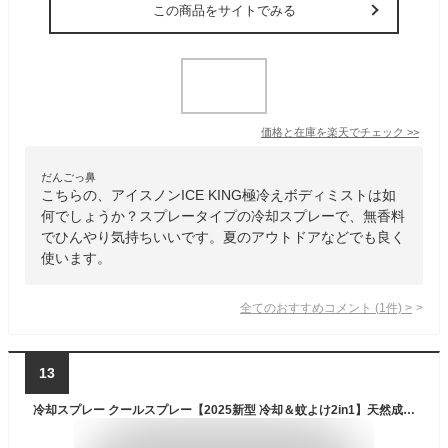
この商品をサイトでみる
価格と在庫を
楽天
でチェック
>>
だんごっ鼻
こちらの、アイスノンICE KING極冷えボディミストは如
何でしょうか？スプレータイプの冷却スプレーで、無香料
でひんやり気持ちいいです。夏のアウトドアなどでも良く
使います。
全てのおすすめコメント
(
1
件)
>
13
冷却スプレー クールスプレー【2025新型 冷却＆蚊よけ2in1】天然成分100% 瞬間冷却 2時間持続冷感 50ml 携帯用 ひんやりボディミスト 夏 暑さ対策 顔/体/首 肌に直接スプレーOK 肌に優しい 刺激なし アウトドア キャンプ 外出 旅行 通勤 通学 スポーツ用