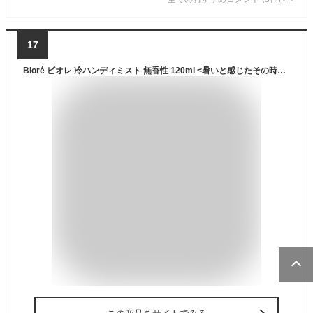
17
Bioré ビオレ 冷ハンディミスト 無香性 120ml <暑いと感じたその時に! 肌に直接 シュッ>