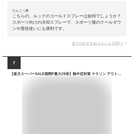
だんごっ鼻
こちらの、ルックのコールドスプレーは如何でしょうか？
スポーツ向けの冷却スプレーで、スポーツ後のクールダウ
ンや普段使いにも便利です。
全てのおすすめコメント
(
1
件)
>
7
【楽天スーパーSALE期間P最大29倍】熱中症対策 マラソン アウトドア 冷却スプレー 冷感スプレー クールスプレー ひんやり 丸辰 瞬間冷却スプレー 150ml 微香料 3本 34924