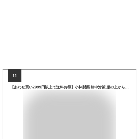
11
【あわせ買い2999円以上で送料お得】小林製薬 熱中対策 服の上から 極寒スプレー ミニ 無香料 93mL 【AL2605-cool】