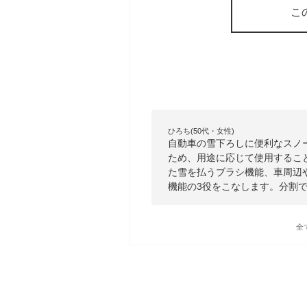
こ
ひろち(50代・女性)
自動車の雪下ろしに便利なスノーブ
ため、用途に応じて使用するこ
た雪を払うブラシ機能、車周辺
機能の3役をこなします。分割
全