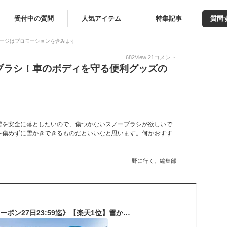
受付中の質問
人気アイテム
特集記事
質問
ージはプロモーションを含みます
682
View
21
コメント
ブラシ！車のボディを守る便利グッズの
雪を安全に落としたいので、傷つかないスノーブラシが欲しいで
を傷めずに雪かきできるものだといいなと思います。何かおすす
野に行く。編集部
《お得な♪37％OFFクーポン27日23:59迄》【楽天1位】雪かきセット 雪かきスコップ 車用 伸縮式3in1 除雪スコップ スノーブラシ スノーダンプ スノースクレーパー 霜取り アルミ ABS素材 家庭用 組み立てる 超軽量 防水手袋 雪ブラシセット