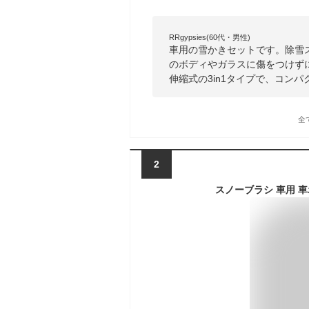
RRgypsies(60代・男性)
車用の雪かきセットです。除雪
のボディやガラスに傷をつけず
伸縮式の3in1タイプで、コン
全
2