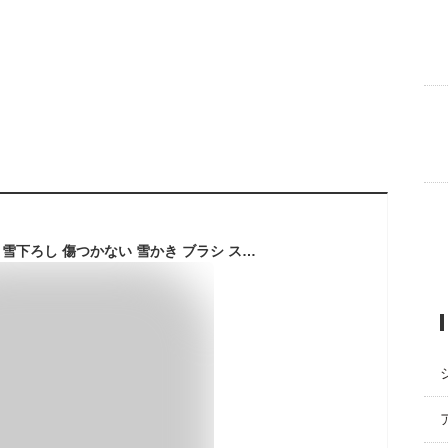
伸縮 スノーブラシ 車 雪下ろし 傷つかない 雪かき ブラシ スノーワイパー 窓 軽量 雪かきブラシ 除雪道具 メルテック SNB-02