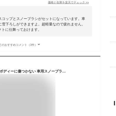
価格と在庫を
楽天
でチェック
>>
スコップとスノーブラシがセットになっています。車
に雪下ろしができますよ。超軽量なので疲れません。
パクトに仕舞っておけます。
てのおすすめコメント（3件）
スノーブラシ 車用 車ボディーに傷つかない 車用スノーブラシ ゆきかき 雪かき 霜取り 軽量 アイススクレーパー 車用 雪対策 車雪落とし 除氷 雪ブラシ 氷取り 除雪 除霜 除雪ブラシ 除霜作業 冬 便利グッズ ブラック オレンジ ブルー 送料無料