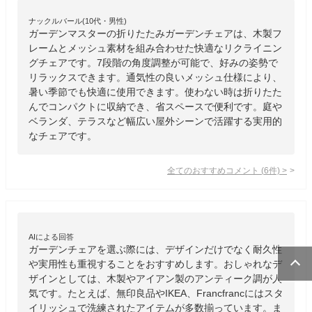
ナックルバール(10代・男性)
ガーデンマスターの折りたたみガーデンチェアは、木製フ
レームとメッシュ素材を組み合わせた快適なリクライニン
グチェアです。7段階の角度調整が可能で、好みの姿勢で
リラックスできます。通気性の良いメッシュ仕様により、
暑い季節でも快適に使用できます。使わない時は折りたた
んでコンパクトに収納でき、省スペースで便利です。庭や
ベランダ、テラスなど幅広い屋外シーンで活躍する実用的
なチェアです。
全てのおすすめコメント
(
6
件)
>
AIによる回答
ガーデンチェアを選ぶ際には、デザインだけでなく耐久性
や実用性も重視することをおすすめします。おしゃれなデ
ザインとしては、木製やアイアン製のアンティーク調が人
気です。たとえば、無印良品やIKEA、Francfrancにはスタ
イリッシュで洗練されたアイテムが多数揃っています。ま