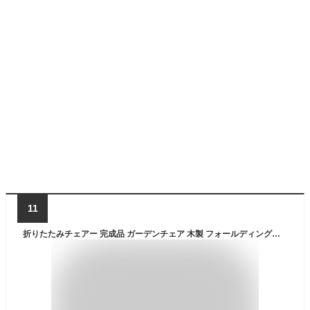
11
折りたたみチェアー 完成品 ガーデンチェア 木製 フォールディングチェア おりたたみ いす イス 椅子 BBQ 運動会 山 海 アウトドア キャンプ ガーデンファニチャー カフェ オープンテラス バルコニー テラス 庭 ベランダ シンプル ブルー