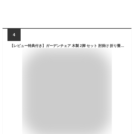
4
【レビュー特典付き】ガーデンチェア 木製 2脚 セット 肘掛け 折り畳み ウッドチェア 屋外 椅子 ベランダ オイル塗装 庭 チェア 折りたたみ 天然木 肘置き 肘付き 雨ざらし 外 アウトドア バーベキュー 木 業務用 飲食店 おしゃれ