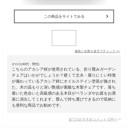
この商品をサイトでみる
価格と在庫を
楽天
でチェック
>>
オロロ(40代・男性)
こちらのアカシア材が使用されている、折り畳みガーデン
チェアはいかがでしょうか？硬くて丈夫・腐りにくい特徴
が備わっているアカシア材にオイルステイン塗装が施され
た、木の温もりと深い艶感が素敵な木製チェアです。落ち
着いた色合いと高級感のある木目がベランダやお庭をお洒
落に演出してくれます。畳んで持ち運びできるので収納に
も便利な商品でお勧めです。
全てのおすすめコメント
(
1
件)
>