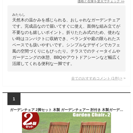
価格と在庫を
楽天
でチェック
>>
みたらし
天然木の温かみを感じられる、おしゃれなガーデンチェア
です。完成品なので届いてすぐに使え、面倒な組み立てが
不要なのも嬉しいポイント。折りたたみ式のため、使わな
い時はコンパクトに収納でき、ベランダや庭の限られたス
ペースでも扱いやすいです。シンプルなデザインでカフェ
風の空間づくりにもぴったり。テラスでのティータイムや
ガーデニングの休憩、BBQやアウトドアシーンなど幅広く
活躍してくれる便利な一脚です。
全てのおすすめコメント
(
1
件)
>
1
ガーデンチェア 2脚セット 木製 ガーデンチェアー 肘付き 木製ガーデンチェア フォールディング ウッドチェア いす イス 椅子 オイルステイン 屋外 ガーデンソファー ガーデンソファ 折りたたみ 新生活 ワークチェア