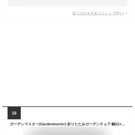
全てのおすすめコメント
(
2
件)
>
16
ガーデンマスター(Gardenmaster) 折りたたみガーデンチェア 幅62×奥行65×高さ105cm フォールディングチェア 木製 リクライニング7段階 メッシュ仕様 お庭 ベランダ テラス バルコニー MFC-259D(BK) ブラック