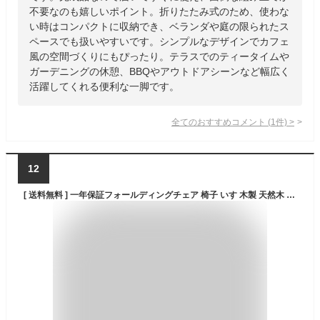
不要なのも嬉しいポイント。折りたたみ式のため、使わな
い時はコンパクトに収納でき、ベランダや庭の限られたス
ペースでも扱いやすいです。シンプルなデザインでカフェ
風の空間づくりにもぴったり。テラスでのティータイムや
ガーデニングの休憩、BBQやアウトドアシーンなど幅広く
活躍してくれる便利な一脚です。
全てのおすすめコメント
(
1
件)
>
12
[ 送料無料 ] 一年保証フォールディングチェア 椅子 いす 木製 天然木 アカシア アウトドア ナチュラル ウッド【AZSPシリーズ】折りたたみチェア【単品】【完成品】【後払い決済不可】