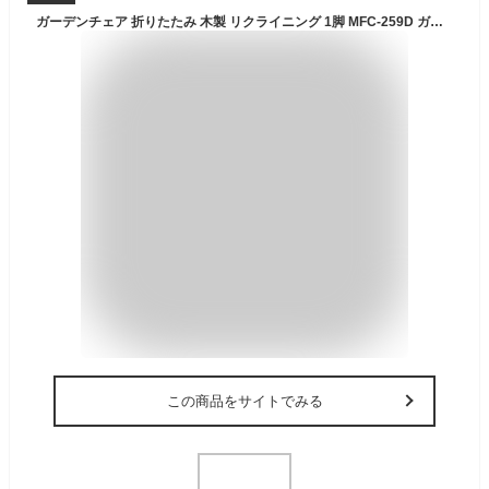
ガーデンチェア 折りたたみ 木製 リクライニング 1脚 MFC-259D ガーデンファニチャー 折りたたみ いす イス 椅子 おしゃれ 山善 YAMAZEN ガーデンマスター 【送料無料】
この商品をサイトでみる