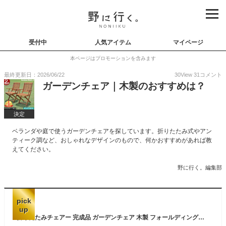
受付中
人気アイテム
マイページ
本ページはプロモーションを含みます
最終更新日：2026/06/22
30
View
31
コメント
ガーデンチェア｜木製のおすすめは？
決定
ベランダや庭で使うガーデンチェアを探しています。折りたたみ式やアン
ティーク調など、おしゃれなデザインのもので、何かおすすめがあれば教
えてください。
野に行く。編集部
pick
up
折りたたみチェアー 完成品 ガーデンチェア 木製 フォールディングチェア おりたたみ いす イス 椅子 BBQ 運動会 山 海 アウトドア キャンプ ガーデンファニチャー カフェ オープンテラス バルコニー テラス 庭 ベランダ シンプル ブルー