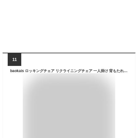
11
baokais ロッキングチェア リクライニングチェア 一人掛け 背もたれ 3 段階調節 折りたたみ可能 ロッキングチェア 室内 読書 椅子 北欧 ゆったり 通気性 伸縮式フットレスト リラックス 一人暮らし ひとりがけ椅子 組み立てが簡単 客間 寝室 家庭用(フットレスト付き,ホワイト)