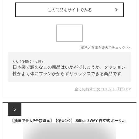
この商品をサイトでみる
価格と在庫を
楽天
でチェック
>>
りいど(40代・女性)
日本製で頑丈なこの商品はいかがでしょうか。クッション
性がよく体にフランかからずリラックスできる商品です
全てのおすすめコメント
(
1
件)
>
5
【抽選で最大P全額還元】【楽天1位】 Sifflus 3WAY 自立式 ポータブル ハンモック おしゃれ チェア ハンガーラック付き 室内外 1人用 耐荷重100kg 木目調スタンド 折りたたみ式 収納袋付き インテリア アウトドア キャンプ 物干し スタンド一体型 簡易組立 シフラス