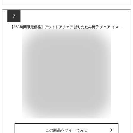
7
【258時間限定価格】アウトドアチェア 折りたたみ椅子 チェア イス アウトドア チェアー 折りたたみ 背もたれ付 アームチェア バーベキュー ファミリー 初心者 BBQ お花見 公園 運動会 レジャー 屋外 室内 簡単組立 アームレスト 付き ローチェア キャンプ
この商品をサイトでみる