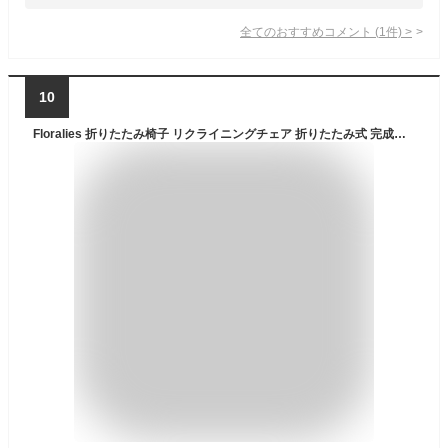
全てのおすすめコメント
(
1
件)
>
10
Floralies 折りたたみ椅子 リクライニングチェア 折りたたみ式 完成品 足置き台付き リラックス 折りたたみチェア ガーデンチェア パーソナル 持ち運び簡単 屋内 屋外 兼用 通気性よい (グレ-（足置き台付き）, 1人掛け（幅80×奥行45×高90cm）)