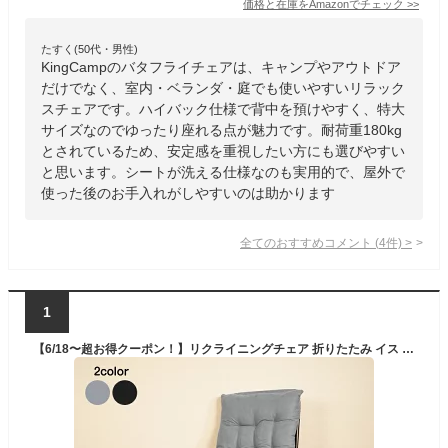
価格と在庫を
Amazon
でチェック
>>
たすく(50代・男性)
KingCampのバタフライチェアは、キャンプやアウトドア
だけでなく、室内・ベランダ・庭でも使いやすいリラック
スチェアです。ハイバック仕様で背中を預けやすく、特大
サイズなのでゆったり座れる点が魅力です。耐荷重180kg
とされているため、安定感を重視したい方にも選びやすい
と思います。シートが洗える仕様なのも実用的で、屋外で
使った後のお手入れがしやすいのは助かります
全てのおすすめコメント
(
4
件)
>
1
【6/18〜超お得クーポン！】リクライニングチェア 折りたたみ イス いす 椅子 パーソナルチェア 一人用 リラックス ゆったり 角度調整 ふかふか クッション サイドテーブル ドリンクホルダー アウトドア キャンプ レジャー リビング 屋外 室内 od533