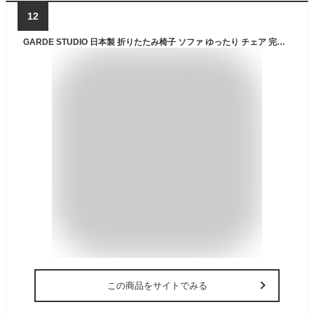
12
GARDE STUDIO 日本製 折りたたみ椅子 ソファ ゆったり チェア 完成品 自立 レザー 厚張り 1人用 座高37cm リベル NT-FC-22022 (グリーン)
この商品をサイトでみる