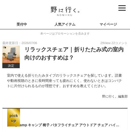
受付中
人気アイテム
マイページ
本ページはプロモーションを含みます
最終更新日：2026/07/06
29
View
22
コメント
リラックスチェア｜折りたたみ式の室内
向けのおすすめは？
決定
室内で使える折りたたみタイプのリラックスチェアを探しています。読書
や動画視聴のときに長時間座っても疲れにくく、使わないときはコンパク
トに片付けられるものが理想です。おすすめを教えてください。
野に行く。編集部
pick
up
KingCamp キャンプ 椅子 バタフライチェア アウトドア チェア ハイバック 特大サイズ 極上座り心地 耐荷重180kg 安定性向上 洗えるシート お手入れ簡単 室内 ベランダ 庭 収納袋付き