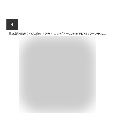
4
日本製 NEWくつろぎのリクライニングアームチェアDXII パーソナルチェア 折りたたみ オットマン一体型 1人掛け 椅子 リラックスチェア フットレスト 肘付き 完成品 ギフト 敬老の日 父の日 敬老 高齢者 シニア 介護 室内 椅子 クッション 肘掛け