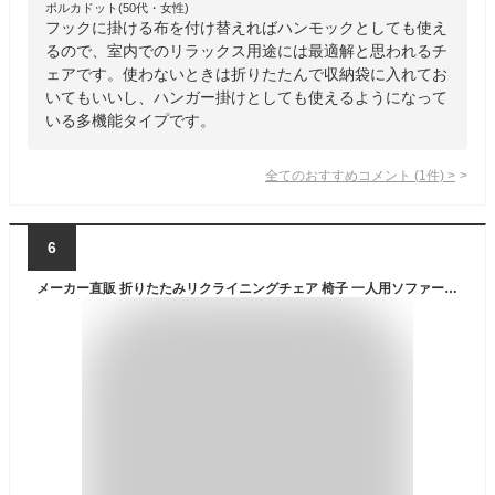
ポルカドット(50代・女性)
フックに掛ける布を付け替えればハンモックとしても使え
るので、室内でのリラックス用途には最適解と思われるチ
ェアです。使わないときは折りたたんで収納袋に入れてお
いてもいいし、ハンガー掛けとしても使えるようになって
いる多機能タイプです。
全てのおすすめコメント
(
1
件)
>
6
メーカー直販 折りたたみリクライニングチェア 椅子 一人用ソファー リクライニングチェア 3 段階角度調節 背もたれ 高反発クッション 肘掛け付き サイド収納 人間工学設計 長時間座り疲れない 超軽量 リラックス 昼休み 一人用ソファ オフィス/キャンプ/アウトドア兼用 おしゃれ (はいいろ)