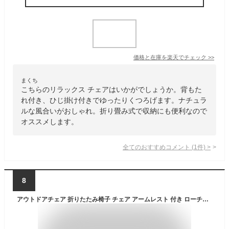
価格と在庫を
楽天
でチェック
>>
まくち
こちらのリラックス チェアはいかがでしょうか。背もた
れ付き、ひじ掛け付きでゆったりくつろげます。ナチュラ
ルな風合いがおしゃれ。折り畳み式で収納にも便利なので
オススメします。
全てのおすすめコメント
(
1
件)
>
8
アウトドアチェア 折りたたみ椅子 チェア アームレスト 付き ローチェア キャンプ イス アウトドア チェアー 折りたたみ 背もたれ付 アームチェア バーベキュー ファミリー 初心者 BBQ お花見 公園 運動会 レジャー 屋外 室内 簡単組立 送料無料