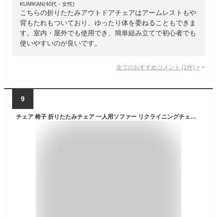
KUMIKAN(40代・女性)
こちらの折りたたみアウトドアチェアはアームレストもや
背もたれもついており、ゆったり体を委ねることもできま
す。室内・屋外でも使用でき、簡単組み立てで初心者でも
使いやすいのが良いです。
全てのおすすめコメント
(
1
件)
>
9
チェア 椅子 折りたたみチェア 一人用ソファー リクライニングチェア 折りたたみ 背もたれ 肘掛け 3段階調整 収納付き 室内 昼休み 昼寝 家庭用 オフィス アウトドア キャンプ用 子ども 女性 おしゃれ リラックス 折り畳み式 ハイバック サイドポケット 仮眠 レジャーチェア