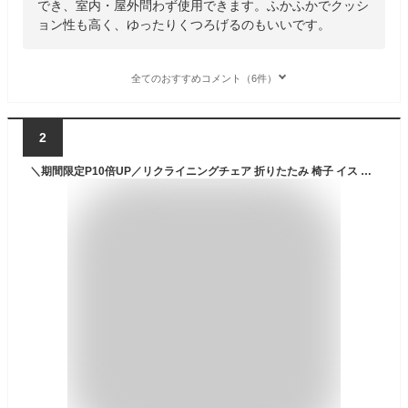
でき、室内・屋外問わず使用できます。ふかふかでクッシ
ョン性も高く、ゆったりくつろげるのもいいです。
全てのおすすめコメント（6件）
2
＼期間限定P10倍UP／リクライニングチェア 折りたたみ 椅子 イス いす リラックス 一人用 角度調整 クッション サイドテーブル ドリンクホルダー アウトドア キャンプ レジャー 屋外 室内 リビング ゆったり 母の日 od533