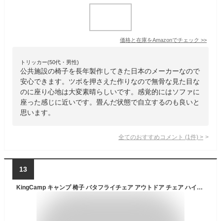
価格と在庫を
Amazon
でチェック
>>
トリッカー(50代・男性)
公共施設の椅子を長年製作してきた日本のメーカーなので
安心できます。ツボを押さえた作りなので無骨な見た目な
のに座り心地は大変素晴らしいです。感覚的にはソファに
座った感じに近いです。畳んだ状態で自立するのも良いと
思います。
全てのおすすめコメント
(
1
件)
>
13
KingCamp キャンプ 椅子 バタフライチェア アウトドア チェア ハイバック 特大サイズ 極上座り心地 耐荷重180kg 安定性向上 洗えるシート お手入れ簡単 室内 ベランダ 庭 収納袋付き