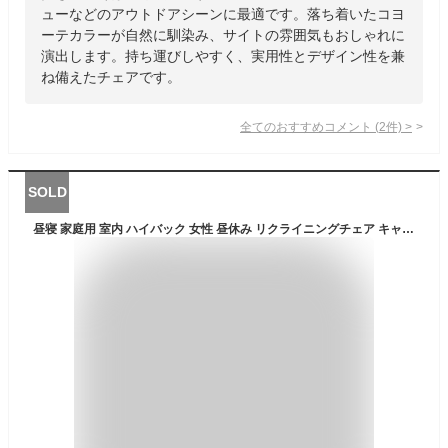
ューなどのアウトドアシーンに最適です。落ち着いたコヨ
ーテカラーが自然に馴染み、サイトの雰囲気もおしゃれに
演出します。持ち運びしやすく、実用性とデザイン性を兼
ね備えたチェアです。
全てのおすすめコメント
(
2
件)
>
SOLD
昼寝 家庭用 室内 ハイバック 女性 昼休み リクライニングチェア キャンプ用 仮眠 サイドポケット 背もたれ レジャーチェア チェア 子ども 折りたたみ おしゃれ 3段階調整 リラックス 椅子 収納付き 折りたたみチェア 折り畳み式 肘掛け アウトドア 一人用ソファー オフィス