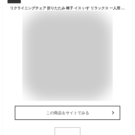
リクライニングチェア 折りたたみ 椅子 イス いす リラックス 一人用 角度調整 クッション サイドテーブル ドリンクホルダー アウトドア キャンプ レジャー 屋外 室内 リビング ゆったり od533
この商品をサイトでみる