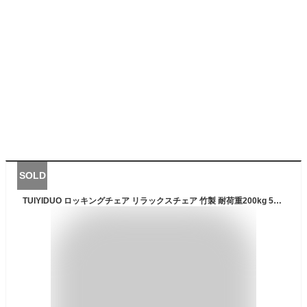
SOLD
TUIYIDUO ロッキングチェア リラックスチェア 竹製 耐荷重200kg 5段階調整 幅47×奥行き97×高さ91.7cm マッサージ底板付き 折りたたみ式 揺れる椅子 ガーデンチェア で移動に便利