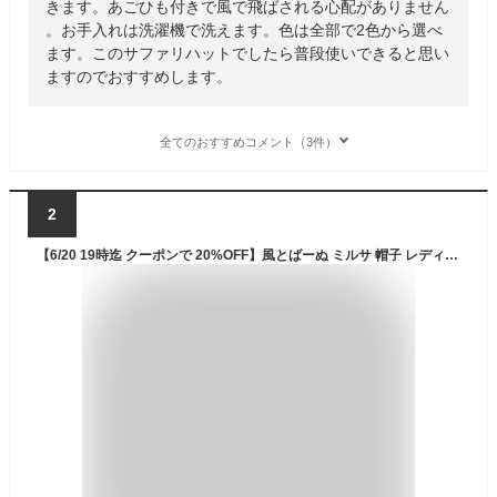
きます。あごひも付きで風で飛ばされる心配がありません
。お手入れは洗濯機で洗えます。色は全部で2色から選べ
ます。このサファリハットでしたら普段使いできると思い
ますのでおすすめします。
全てのおすすめコメント（3件）
2
【6/20 19時迄 クーポンで 20%OFF】風とばーぬ ミルサ 帽子 レディース アドベンチャーハット UV 風に飛ばない 大きいサイズ 涼しい 紫外線対策 洗える 自転車 日よけ 日焼け UVカット 軽い ムレない メッシュ あご紐 母の日 保育園 幼稚園 めくれない 秋冬