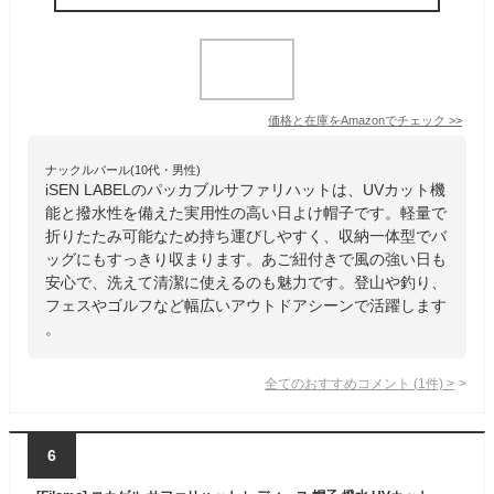
価格と在庫を
Amazon
でチェック
>>
ナックルバール(10代・男性)
iSEN LABELのパッカブルサファリハットは、UVカット機
能と撥水性を備えた実用性の高い日よけ帽子です。軽量で
折りたたみ可能なため持ち運びしやすく、収納一体型でバ
ッグにもすっきり収まります。あご紐付きで風の強い日も
安心で、洗えて清潔に使えるのも魅力です。登山や釣り、
フェスやゴルフなど幅広いアウトドアシーンで活躍します
。
全てのおすすめコメント
(
1
件)
>
6