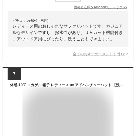
価格と在庫を
Amazon
でチェック
>>
グラスマン(60代・男性)
レディース用のおしゃれなサファリハットです。カジュア
ルなデザインですし、撥水性があり、ＵＶカット機能付き
。アウトドア用にぴったり。洗うこともできますよ。
全てのおすすめコメント
(
1
件)
>
7
体感-10℃ コカゲル 帽子 レディース uv アドベンチャーハット 【洗濯機可能 紫外線遮蔽率99.9%以上/熱遮断】女性 帽子 つば広帽子 あご紐付き コットン 綿 UV対策 紫外線 日焼け対策 熱中症対策 無地 丈夫 サイズ調節可能 smh-cc2n501【メール便】