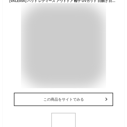
[VALERIA] ハット レディース アウトドア 帽子 UVカット 日除け 日よけ アドベンチャーハット サファリハット 撥水 夏 春 秋 ゴルフ キャンプ むら染め グレー
この商品をサイトでみる