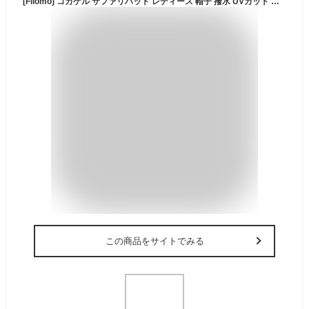
[Filomo] コカゲル サファリハット レディース 帽子 撥水 UVカット 遮光 遮熱 紐付き 洗える アウトドア (グレー)
この商品をサイトでみる