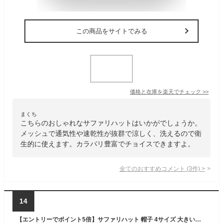
この商品をサイトでみる
価格と在庫を
楽天
でチェック
>>
まくち
こちらのおしゃれなサファリハットはいかがでしょうか。
メッシュで通気性や速乾性が抜群で涼しく、洗えるので衛
生的に使えます。カラバリ豊富でチョイスできますよ。
全てのおすすめコメント
(
3
件)
>
14
【エントリーでポイント5倍】サファリハット 帽子 4サイズ 大きいサイズ つば広 メンズ レディース UV 春夏 サマーハット 綿 54cm-63cm 親子でお揃い 熱中症対策 hat-1245 日傘帽子 アウトドア 洗える キッズ 折り畳み 日焼け防止 暑さ対策 ギフト 即納【メール便送料無料】