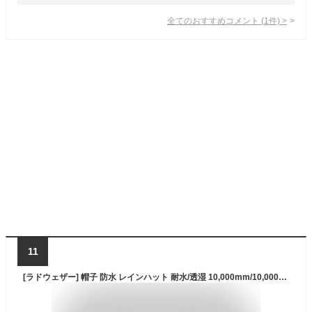
全てのおすすめコメント
(
1
件)
>
11
[ラドウェザー] 帽子 防水 レインハット 耐水/透湿 10,000mm/10,000g/m2 サファリハット 撥水 ハット メンズ レディース (ブラック, XL)