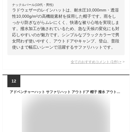
ナックルバール(10代・男性)
ラドウェザーのレインハットは、耐水圧10,000mm・透湿
性10,000g/m²の高機能素材を採用した帽子です。雨をし
っかり防ぎながらムレにくく、快適な被り心地を実現しま
す。撥水加工が施されているため、急な天候の変化にも対
応しやすいのが魅力です。シンプルなブラックカラーで男
女問わず使いやすく、アウトドアやキャンプ、登山、普段
使いまで幅広いシーンで活躍するサファリハットです。
全てのおすすめコメント
(
1
件)
>
12
アドベンチャーハット サファリハット アウトドア 帽子 撥水 アウトドアハット アドベンチャー 深め 釣り 紐取り外し ハット 洗える UVカット 登山 キャンプハット 大きい メッシュ レディース メンズ ハット あご紐 紐付き safari hat firn フィルン