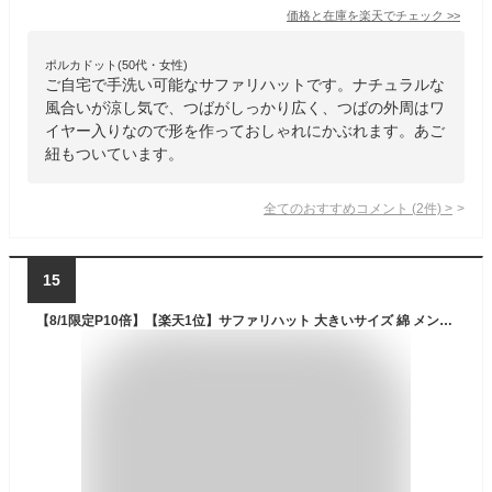
価格と在庫を
楽天
でチェック
>>
ポルカドット(50代・女性)
ご自宅で手洗い可能なサファリハットです。ナチュラルな
風合いが涼し気で、つばがしっかり広く、つばの外周はワ
イヤー入りなので形を作っておしゃれにかぶれます。あご
紐もついています。
全てのおすすめコメント
(
2
件)
>
15
【8/1限定P10倍】【楽天1位】サファリハット 大きいサイズ 綿 メンズ 帽子 UV コットン 親子で被れる キッズ 54cm-63cm 紐 アドベンチャーハット 日よけ 大人 子ども hat-1245 BIG レディース 帽子 暑さ 熱中症対策 洗える キャンプ 釣り 折り畳み 日焼け防止 プレゼント