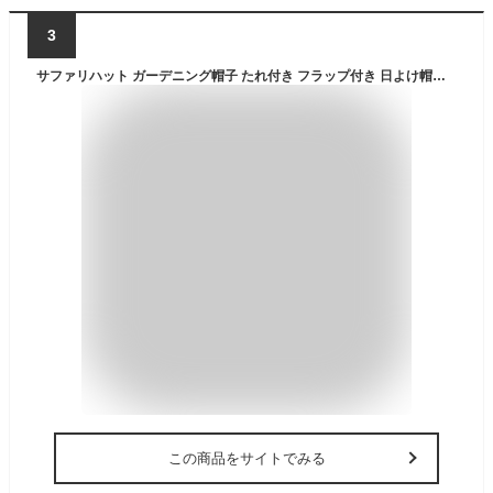
3
サファリハット ガーデニング帽子 たれ付き フラップ付き 日よけ帽子 ガーデンハット 折りたたみ 衿付き つば広 メッシュ レディース UVカット 紫外線対策 日焼け防止 熱中症予防 サンシェード 洗える おしゃれ 可愛い 農作業 首 母の日 ギフト プレゼント 真夏 無地 花柄
この商品をサイトでみる