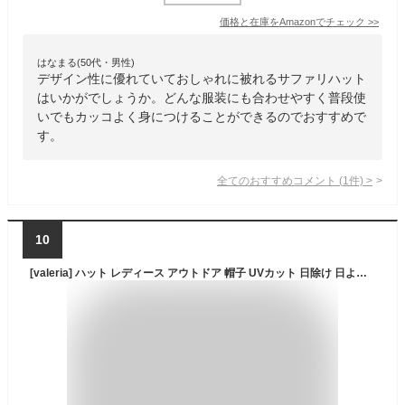
価格と在庫を
Amazon
でチェック
>>
はなまる(50代・男性)
デザイン性に優れていておしゃれに被れるサファリハット
はいかがでしょうか。どんな服装にも合わせやすく普段使
いでもカッコよく身につけることができるのでおすすめで
す。
全てのおすすめコメント
(
1
件)
>
10
[valeria] ハット レディース アウトドア 帽子 UVカット 日除け 日よけ アドベンチャーハット サファリハット 撥水 夏 秋 ゴルフ キャンプ むら染め ペールカーキ