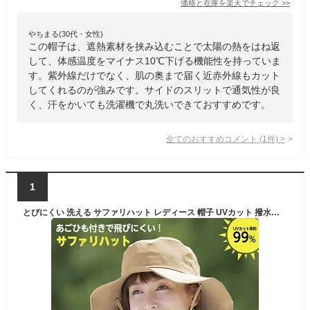
価格と在庫を
楽天
でチェック
>>
やちまる(30代・女性)
この帽子は、遮熱素材を挟み込むことで太陽の熱をはね返
して、体感温度をマイナス10℃下げる機能性を持っていま
す。紫外線だけでなく、肌の奥まで届く近赤外線もカット
してくれるのが強みです。サイドのスリットで通気性が良
く、汗をかいても洗濯機で丸洗いできておすすめです。
全てのおすすめコメント
(
1
件)
>
1
とびにくい 洗える サファリハット レディース 帽子 UVカット 撥水加工 サイズ調整可能 ベージュ ブラック コジット