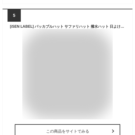
5
[iSEN LABEL] パッカブルハット サファリハット 撥水ハット 日よけ帽子 折り畳み UVカット あご紐付き 収納一体帽子 軽くて洗える バケットハット アウトドア キャップ フェス 登山 ゴルフ 釣り メンズ レディース コンパクト (ブラック)
この商品をサイトでみる