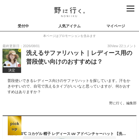
受付中
人気アイテム
マイページ
本ページはプロモーションを含みます
最終更新日：2026/08/01
30
View
22
コメント
洗えるサファリハット｜レディース用の
普段使い向けのおすすめは？
決定
普段使いできるレディース向けのサファリハットを探しています。汗をか
きやすいので、自宅で洗えるタイプがいいなと思っていますが、何かおす
すめはありますか？
野に行く。編集部
pick
up
体感-10℃ コカゲル 帽子 レディース uv アドベンチャーハット 【洗濯機可能 紫外線遮蔽率99.9%以上/熱遮断】女性 帽子 つば広帽子 あご紐付き コットン 綿 UV対策 紫外線 日焼け対策 熱中症対策 無地 丈夫 サイズ調節可能 smh-cc2n501【メール便】