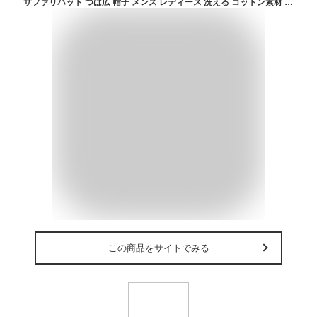
サファリハット つば広 帽子 メンズ レディース 洗える コットン素材 UVカット 紫外線カット 大きいサイズあり アドベンチャーハット L XL 深め 釣り フィッシング アウトドア 登山 海 キャンプ バーベキュー おしゃれ 無地 ウォッシュ加工 春夏 秋冬
この商品をサイトでみる