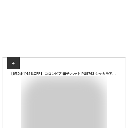
4
【6/30まで15%OFF】 コロンビア 帽子 ハット PU5763 シッカモアライトブーニー サファリハット バケットハット UVカット UPF50+ 洗濯機OK 顎紐付 メンズ レディース Columbia 正規品 紫外線熱中症対策 父の日ギフト ユニセックス [22226ss][0406l]