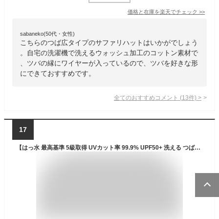
価格と在庫を
楽天
でチェック
>>
sabaneko(50代・女性)
こちらのつば広タイプのサファリハットはいかがでしょう
。自宅の洗濯機で洗えるウォッシュ加工のコットン素材で
、ツバの縁にワイヤーが入っているので、ツバを好きな形
にできておすすめです。
全てのおすすめコメント
(
13
件)
>
17
【はっ水 最高基準 5級取得 UVカット率 99.9% UPF50+ 洗える つば広】ベーシックエンチ Teflon Rain Hat テフロン レインハット 帽子 サファリハット フェス 日除け 撥水 折りたたみ アウトドア サーフハット WEB限定 オールシーズン 4色 レディース フリーサイズ hb-1626rk