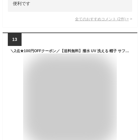
便利です
全てのおすすめコメント
(
2
件)
>
13
＼2点★100円OFFクーポン／【送料無料】撥水 UV 洗える 帽子 サファリハット アウトドアハット サーフハット はっ水 マリンハット ビーチハット トレッキング バイカラー メンズ レディース 折りたたみ コンパクト 紫外線 通気性 メッシュ 取り外し可能 あご紐付 春夏 自転車