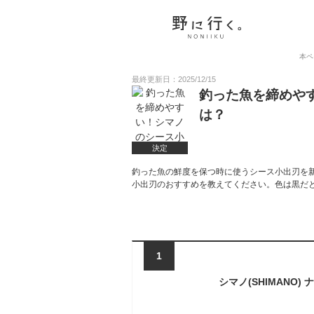
本ペ
最終更新日：2025/12/15
釣った魚を締めや
は？
決定
釣った魚の鮮度を保つ時に使うシース小出刃を
小出刃のおすすめを教えてください。色は黒だ
1