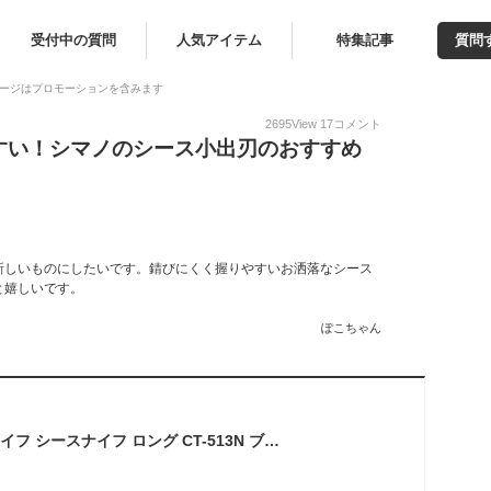
受付中の質問
人気アイテム
特集記事
質問
ージはプロモーションを含みます
2695
View
17
コメント
すい！シマノのシース小出刃のおすすめ
新しいものにしたいです。錆びにくく握りやすいお洒落なシース
と嬉しいです。
ぽこちゃん
シマノ(SHIMANO) ナイフ シースナイフ ロング CT-513N ブラック