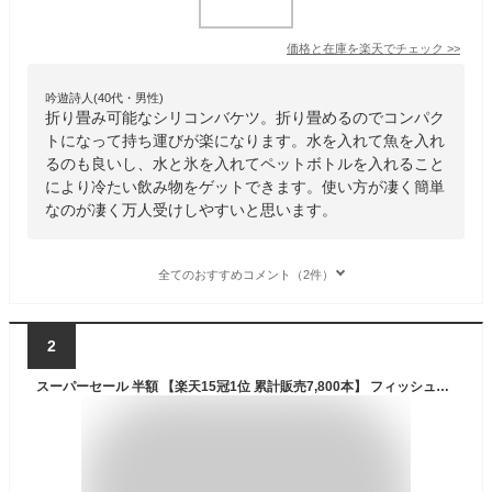
価格と在庫を
楽天
でチェック
>>
吟遊詩人(40代・男性)
折り畳み可能なシリコンバケツ。折り畳めるのでコンパク
トになって持ち運びが楽になります。水を入れて魚を入れ
るのも良いし、水と氷を入れてペットボトルを入れること
により冷たい飲み物をゲットできます。使い方が凄く簡単
なのが凄く万人受けしやすいと思います。
全てのおすすめコメント（2件）
2
スーパーセール 半額 【楽天15冠1位 累計販売7,800本】 フィッシュグリップ フィッシュ グリップ フィッシング プライヤー フィッシングプライヤー 釣り 魚 つかみ 掴み 魚掴み 魚掴み器 魚 掴み器 キャッチャー トリガー 送料無料