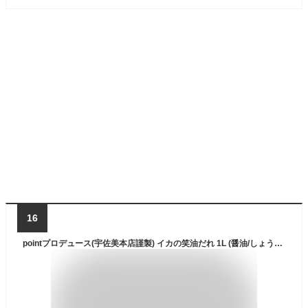
16
pointプロデュース(宇佐美本店謹製) イカの笑油だれ 1L (醤油/しょうゆ/刺身醤油)の通販はau PAY マーケット - 釣具のポイント au PAY マーケット店｜商品ロットナンバー：603976261