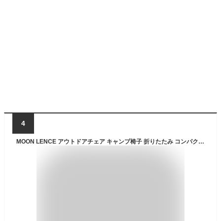
4
MOON LENCE アウトドアチェア キャンプ椅子 折りたたみ コンパクト 超軽量907g イス 収納バッグ付き ハイキング 釣り 登山 耐荷重150kg ブラック CH-7