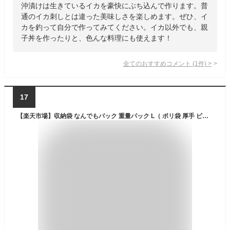
沖漬けは生きているイカを豪快にぶち込んで作ります。普
通のイカ刺しとは違った美味しさを楽しめます。ぜひ、イ
カを釣って自分で作ってみてください。イカ以外でも、親
子丼を作ったりと、色んな料理にも使えます！
全てのおすすめコメント
(
1
件)
>
17
【楽天市場】収納袋 なんでもパック 重量パック L（ ポリ袋 厚手 ビニール袋 丈夫 頑丈 ）：リビングート 楽天市場店