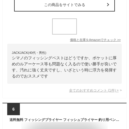
この商品をサイトでみる
価格と在庫を
Amazon
でチェック
>>
JACKJACK(40代・男性)
シマノのフィッシングベストはどうですか、ポケットに厚
めのルアーケース等も問題なく入るので使い勝手が良いで
す、汚れに強く丈夫ですし、いざという時に浮力を発揮す
るのでおススメです
全てのおすすめコメント
(
1
件)
>
6
送料無料 フィッシングプライヤー フィッシュプライヤー 釣り用ペンチ 魚釣り 釣り具 グッズ 釣り用品 ライン切り 針外し 便利 コンパクト フック外し ラインカッター 滑り止めハンドル かしめ作業 アウトドア