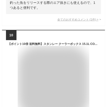
釣った魚をリリースする際のエア抜きにも使えるので、1
つあると便利です。
全てのおすすめコメント
(
1
件)
>
10
【ポイント10倍 送料無料】スタンレー クーラーボックス 15.1L COOLER BOX 2020年新型 ハンドル付 保冷 収納 シンプル 椅子 最強 クーラー ボックス アウトドア キャンプ 釣り 外遊び スポーツ観戦 運動会 お花見 レジャー 花火 スタンレー ギフト 緑 グリーン 白