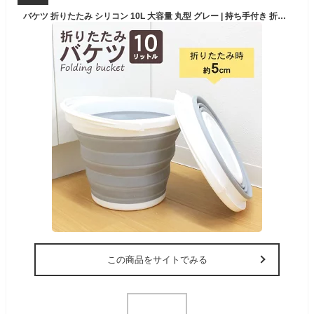
バケツ 折りたたみ シリコン 10L 大容量 丸型 グレー | 持ち手付き 折りたたみバケツ 折り畳み モノトーン ソフトバケツ 洗い桶 かわいい おしゃれ コンパクトに収納 洗濯 掃除 洗車 釣り アウトドア キャンプ 植木水やり 便利グッズ 大掃除 掃除道具 ガーデニング ペット
この商品をサイトでみる