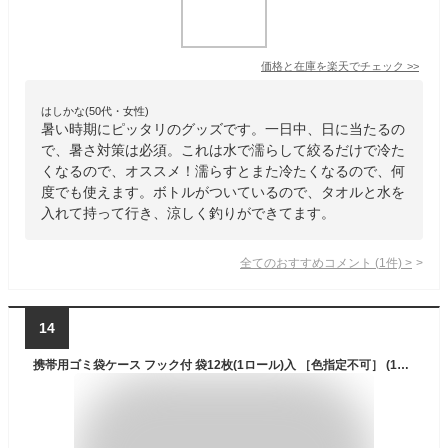
価格と在庫を
楽天
でチェック
>>
はしかな(50代・女性)
暑い時期にピッタリのグッズです。一日中、日に当たるの
で、暑さ対策は必須。これは水で濡らして絞るだけで冷た
くなるので、オススメ！濡らすとまた冷たくなるので、何
度でも使えます。ボトルがついているので、タオルと水を
入れて持って行き、涼しく釣りができてます。
全てのおすすめコメント
(
1
件)
>
14
携帯用ゴミ袋ケース フック付 袋12枚(1ロール)入 ［色指定不可］ (100円ショップ 100円均一 100均一 100均)の通販はau PAY マーケット - 100円雑貨＆日用品卸－ＢＡＢＡＢＡ｜商品ロットナンバー：568869705