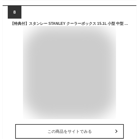
8
【特典付】スタンレー STANLEY クーラーボックス 15.1L 小型 中型 保冷 長時間 耐久性 頑丈 アウトドア キャンプ バーベキュー スポーツ レジャー 運動会 屋外 野外 釣り ハンドル付き 椅子 イス シンプル おしゃれ 新ラッチ 新仕様 01623【ポイント10倍】
この商品をサイトでみる