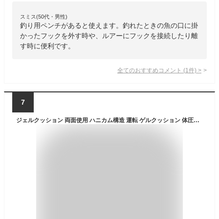
スミス(50代・男性)
釣り用ペンチがあると使えます。釣れたときの魚の口に掛
かったフックを外す時や、ルアーにフックを接続したり離
す時に便利です。
全てのおすすめコメント
(
1
件)
>
7
ジェルクッション 両面使用 ハニカム構造 運転 ゲルクッション 体圧分散 サポート 無重力 クッション 釣り 座布団 座り仕事 デスクワーク 座椅子 カバー付き 二重設計 U型クッション 無重力クッション 高反発 車 オフィス 自宅用