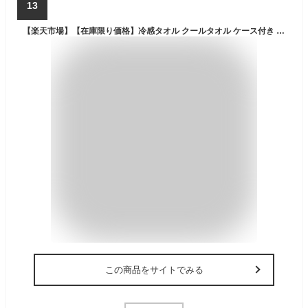
13
【楽天市場】【在庫限り価格】冷感タオル クールタオル ケース付き ひんやりタオル 冷却タオル おしゃれ 大判 首 キッズ 暑さ対策 冷感 スポーツ ボトル入り おすすめ 振るだけ キッズにも スポーツ 冷感タオル ケース付き 1枚 【100枚まで同梱可能】：コウノトリのDVD
この商品をサイトでみる