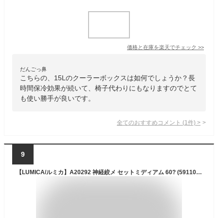
価格と在庫を
楽天
でチェック
>>
だんごっ鼻
こちらの、15Lのクーラーボックスは如何でしょうか？長
時間保冷効果が続いて、椅子代わりにもなりますのでとて
も使い勝手が良いです。
全てのおすすめコメント
(
1
件)
>
9
【LUMICA/ルミカ】A20292 神経絞メ セットミディアム 60? (591104) 神経締め 中型魚