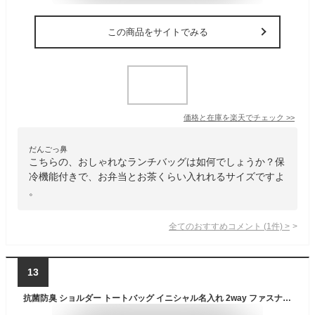
この商品をサイトでみる
価格と在庫を
楽天
でチェック
>>
だんごっ鼻
こちらの、おしゃれなランチバッグは如何でしょうか？保
冷機能付きで、お弁当とお茶くらい入れれるサイズですよ
。
全てのおすすめコメント
(
1
件)
>
13
抗菌防臭 ショルダー トートバッグ イニシャル名入れ 2way ファスナー キャンバス 斜めがけ 肩掛け ママバッグ おしゃれ エコバッグ ランチバッグ (【バッグカラー：レッド】＆【スマイルブラック】)