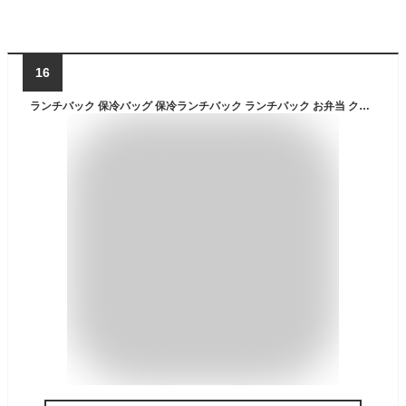
16
ランチバック 保冷バッグ 保冷ランチバック ランチバック お弁当 クーラーバッグ ランチトート 保冷 pevaシート 男女兼用 シンプル 持ち運び おしゃれ 人気 レディース メンズ ファスナー lunch bag お昼 昼休み アウトドア お弁当箱 OL