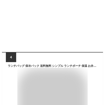
4
ランチバッグ 保冷バック 送料無料 シンプル ランチポーチ 保温 お弁当袋 口金入り ランチバッグ lunch_bag_f 保冷バッグ ランチバック ダブルファスナー がまぐち型 保冷 アルミ加工 がま口 ワイヤーバッグ at579