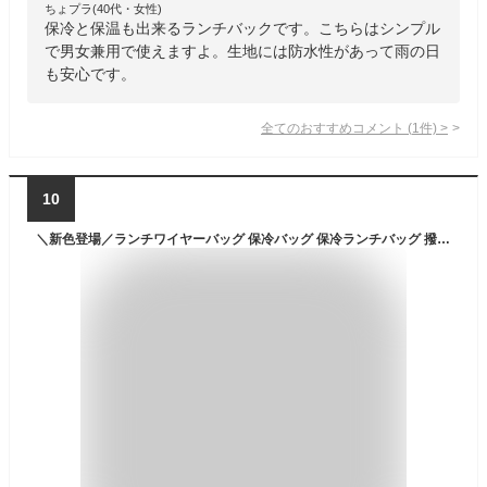
ちょプラ(40代・女性)
保冷と保温も出来るランチバックです。こちらはシンプル
で男女兼用で使えますよ。生地には防水性があって雨の日
も安心です。
全てのおすすめコメント
(
1
件)
>
10
＼新色登場／ランチワイヤーバッグ 保冷バッグ 保冷ランチバッグ 撥水 抗菌おしゃれ クーラーバッグ がま口 ランチバッグ 縦型 ランチバック お弁当 飲み物 お弁当袋 ペットボトル 水筒 大きめ 大容量 保温 メンズ キッズ プラン ドゥ クルール シンプル 無地 生産終了あり