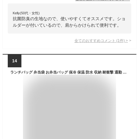
Kelly(50代・女性)
抗菌防臭の生地なので、使いやすくてオススメです。ショ
ルダーが付いているので、肩からかけられて便利です。
全てのおすすめコメント
(
1
件)
>
14
ランチバッグ 弁当袋 お弁当バッグ 保冷 保温 防水 収納 耐衝撃 通勤 通校 旅行 子供用 メンズ レディース(ブルー)