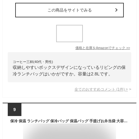
この商品をサイトでみる
価格と在庫を
Amazon
でチェック
>>
コーヒー三杯(40代・男性)
収納しやすいボックスデザインになっているリビングの保
冷ランチバッグはいかがですか。容量は2.8Lです。
全てのおすすめコメント
(
1
件)
>
9
保冷 保温 ランチバッグ 保冷バッグ 保温バッグ 手提げお弁当袋 大容量 クーラーバッグ お弁当 アルミ 加工 ユニセックス 男女兼用 子供にも 軽量 防水 洗える通勤 通学 収納便利 ファスナー シンプル