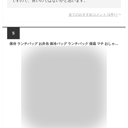
ですので、良いのではないかと思います。
全てのおすすめコメント
(
1
件)
>
5
保冷 ランチバッグ お弁当 保冷バッグ ランチバック 保温 マチ おしゃれ レディース メンズ キッズ 子供 トートバッグ 手提げ 保温バッグ 弁当 保冷剤ポケット 中学生 高校生 通勤 通学 かわいい シンプル 無地 シンプル 野菜柄 森柄 レジャー 公園 //メール便 なら 送料無料