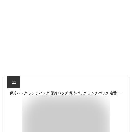
11
保冷バック ランチバッグ 保冷バッグ 保冷バック ランチバック 定番 ダブルファスナー シンプル がまぐち型 ランチポーチ 保冷 保温 アルミ加工 お弁当袋 がま口 口金入り ワイヤーバッグ ランチバッグ at579 lunch_bag_f