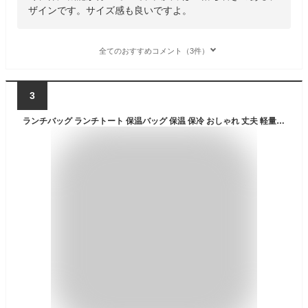
ザインです。サイズ感も良いですよ。
全てのおすすめコメント（3件）
3
ランチバッグ ランチトート 保温バッグ 保温 保冷 おしゃれ 丈夫 軽量 保冷バッグ お弁当 保冷ランチバッグ バッグ お弁当袋 ランチバック ファスナー レジャー マチ 広い おしゃれ レディース メンズ お出掛け プレゼント ギフト ラッピング【早い 楽天倉庫出荷 送料無料】