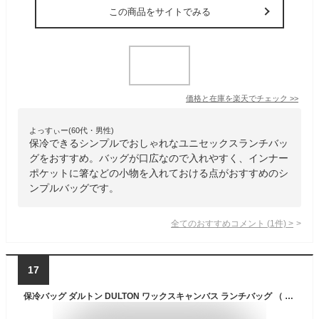
この商品をサイトでみる
価格と在庫を
楽天
でチェック
>>
よっすぃー(60代・男性)
保冷できるシンプルでおしゃれなユニセックスランチバッ
グをおすすめ。バッグが口広なので入れやすく、インナー
ポケットに箸などの小物を入れておける点がおすすめのシ
ンプルバッグです。
全てのおすすめコメント
(
1
件)
>
17
保冷バッグ ダルトン DULTON ワックスキャンバス ランチバッグ （ お弁当バッグ 保冷 ランチバック キャンバス地 サブバッグ アルミ蒸着フィルム バッグ バック お洒落 おしゃれ ヴィンテージ かっこいい シンプル ペットボトル ）【3980円以上送料無料】