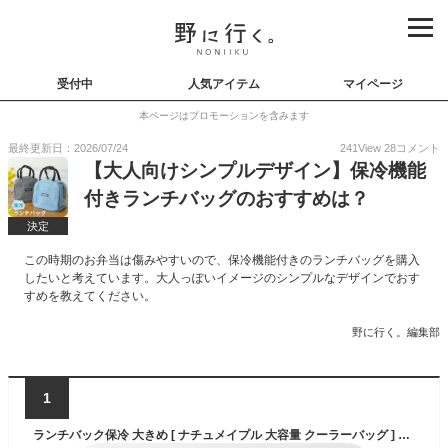
受付中
人気アイテム
マイページ
本ページはプロモーションを含みます
最終更新日：2026/07/24
241
View
28
コメント
【大人向けシンプルデザイン】保冷機能
付きランチバッグのおすすめは？
決定
この時期のお弁当は傷みやすいので、保冷機能付きのランチバッグを購入
したいと考えています。大人っぽいイメージのシンプルなデザインでおす
すめを教えてください。
野に行く。編集部
1
ランチバック保冷 大きめ [ ナチュメイプル 大容量 クーラーバッグ ] キッズ 子供 メンズ お弁当 アルミ 加工 ランチボックス おしゃれ かわいい ファスナー シンプル カフェ ランチバック 保冷バッグ 防水 運動会