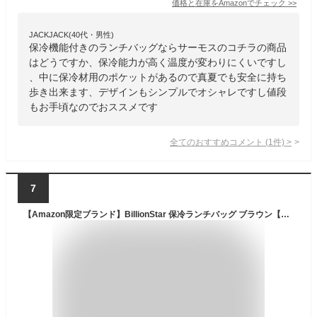
価格と在庫を
Amazon
でチェック
>>
JACKJACK(40代・男性)
保冷機能付きのランチバッグならサーモスのコチラの商品
はどうですか、保冷能力が高く温度が変わりにくいですし
、中に保冷材用のポケットがあるので真夏でも安全に持ち
歩き出来ます、デザインもシンプルでオシャレですし値段
もお手頃なのでおススメです
全てのおすすめコメント
(
1
件)
>
7
【Amazon限定ブランド】BillionStar 保冷ランチバッグ ブラウン【不織布×アルミ内蔵】小さめ 保温 お弁当 おしゃれ 折りたたみ