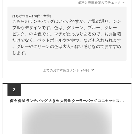
価格と在庫を
楽天
でチェック
>>
はちがつさん(70代・女性)
こちらのランチバッグはいかがですか。ご覧の通り、シン
プルなデザインです。色は、グリーン、ブルー、グレー、
ピンク、の４色です。マチがたっぷりあるので、お弁当箱
だけでなく、ペットボトルやおやつ、なども入れられます
。グレーやグリーンの色は大人っぽい感じなのでおすすめ
します。
全てのおすすめコメント（4件）
2
保冷 保温 ランチバッグ 大きめ 大容量 クーラーバッグ ユニセックス メンズ 子供 男の子 お弁当 アルミ 加工 ランチボックス おしゃれ かわいい ファスナー シンプル カフェ ランチバッグ ランチバッグシリーズ 母の日 花以外