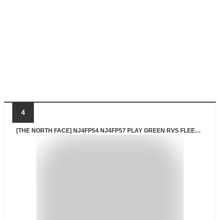
4
[THE NORTH FACE] NJ4FP54 NJ4FP57 PLAY GREEN RVS FLEECE 23SS HOODIE フリース ジャケット レディース アウター モコモコ長袖 ファッション コーディ 日常 デイリー メンス レディース 男女共用ボア ボアジャケット