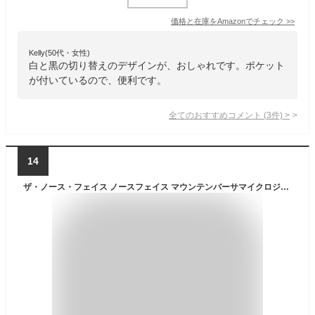
価格と在庫を
Amazon
でチェック
>>
Kelly(50代・女性)
白と黒の切り替えのデザインが、おしゃれです。ポケット
が付いているので、便利です。
全てのおすすめコメント
(
3
件)
>
14
ザ・ノース・フェイス ノースフェイス マウンテンバーサマイクロジャケット【ウィメンズ】 THE NORTH FACE Mountain Versa Micro Jacket レディース NLW72404 トップス アウター フリース 防寒 モコモコ おしゃれ キャンプ アウトドア