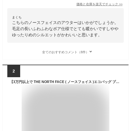
価格と在庫を
楽天
でチェック
>>
まくち
こちらのノースフェイスのアウターはいかがでしょうか。
毛足の長いふわふわなボア仕様でとても暖かいですしやや
ゆったりめのシルエットがかわいいと思います。
全てのおすすめコメント（8件）
2
【3万円以上で THE NORTH FACE ( ノースフェイス )エコバッグ プレゼント！】 秋冬 シープボア フード パーカー ジャケット ブルゾン BlingLeads アウター 伸縮 メンズ ボアパーカー アウター カジュアル メンズ サーフ系 M,L,XL 秋冬 秋物 冬物 レディース