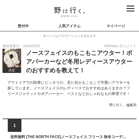
受付中
人気アイテム
マイページ
本ページはプロモーションを含みます
最終更新日：2026/07/09
3498
View
31
コメント
ノースフェイスのもこもこアウター！ボ
アパーカーなど冬用レディースアウター
のおすすめを教えて！
決定
アウトドアでの防寒にピッタリの、見た目がもこもこで可愛いアウターを
探しています。ノースフェイスのレディースでおすすめはありますか？フ
リースジャケットやボアパーカー、ベストなどおしゃれなもの希望です！
野に行く。編集部
1
送料無料 [THE NORTH FACE]ノースフェイス フリース 秋冬コーデ男女兼用 フリース ジャケット アウター ジップアップ RIMO EX FLEECE JACKETメンズ レディース 季節の変わり目 アウター カジュアル NJ4FQ53