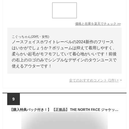
価格と在庫を
楽天
でチェック
>>
こぐっちゃん(20代・女性)
ノースフェイスホワイトレーベルの2024新作のフリース
はいかがでしょうか？ボリュームは抑えて着用しやすく、
柔らかい起毛がモフモフしていて着心地がいいです！前後
の右上のロゴのみでシンプルなデザインのタウンユースで
使えるアウターです！
全てのおすすめコメント
(
1
件)
>
9
【購入特典バック付き！】 【正規品】 THE NORTH FACE ジャケット フリース COMFY ALPHA FLEECE ZIP UP NJ4FP57 ★ NJ4FQ50 ☆ アウター メンズ レディース カジュアル シンプル 春 秋 冬 韓国ファッション 韓国 ノースフェイス 【韓国発送/海外通販/関税込/送料無料】