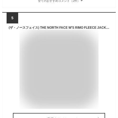
全てのおすすめコメント（2件）
5
(ザ・ノースフェイス) THE NORTH FACE W'S RIMO FLEECE JACKET フリース ジャケット (90(M), COOL GRAY(NJ4FN80K)) [並行輸入品]