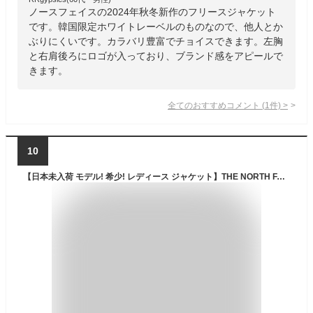
ノースフェイスの2024年秋冬新作のフリースジャケット
です。韓国限定ホワイトレーベルのものなので、他人とか
ぶりにくいです。カラバリ豊富でチョイスできます。左胸
と右肩後ろにロゴが入っており、ブランド感をアピールで
きます。
全てのおすすめコメント
(
1
件)
>
10
【日本未入荷 モデル! 希少! レディース ジャケット】THE NORTH FACE (ノースフェイス) WOMENS RIDGE FLEECE FULL ZIP (ウィメンズ リッジ フリース フル ジップ) フリース ボア レディース アウター TNF BLACK (ブラック) NF0A5AA9JK3 エンドレストリップ