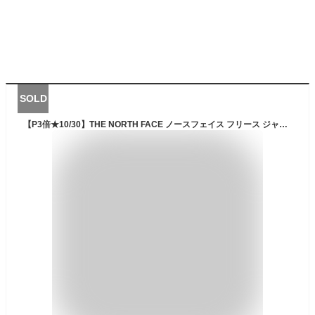
SOLD
【P3倍★10/30】THE NORTH FACE ノースフェイス フリース ジャケット アウター ALPHA FLEECE ZIP UP アルファ フリース 白 ジップ アップ NJ4FP57K ユニセックス メンズ レディース ブランド 韓国 正規品 新品 ギフト クリスマスプレゼント 男性 女性 誕生日 ボア