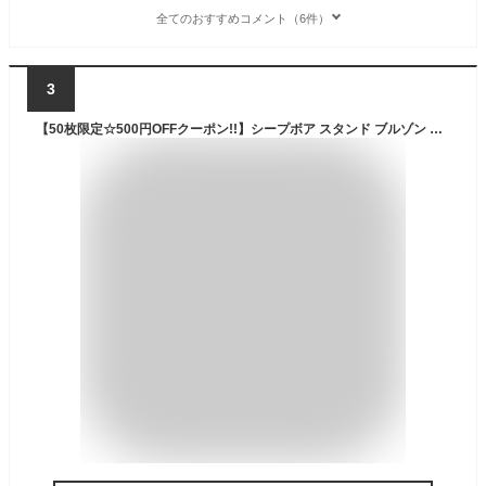
全てのおすすめコメント（6件）
3
【50枚限定☆500円OFFクーポン!!】シープボア スタンド ブルゾン ジャケット BlingLeads 【3万円以上で THE NORTH FACE ノースフェイス エコバッグ プレゼント！】アウター 伸縮 メンズ ボア アウター カジュアル メンズ サーフ系 M,L,XL 冬 冬物 冬服 レディース