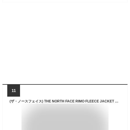
11
(ザ・ノースフェイス) THE NORTH FACE RIMO FLEECE JACKET フリース ジャケット (95(M), BEIGE(NJ4FN50K)) [並行輸入品]