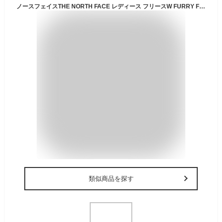
ノースフェイスTHE NORTH FACE レディース フリースW FURRY FLEECE 2.0 JACKETウィメンズ ファーリーフリース2.0ジャケットTNF BLACK（ブラック）BLCHDSND/HWTHKH(ブリーチサンド/ホーソーンカーキ）HWTHRKH/UTLTYBN(ホーソーンカーキ/ユーティ
類似商品を探す