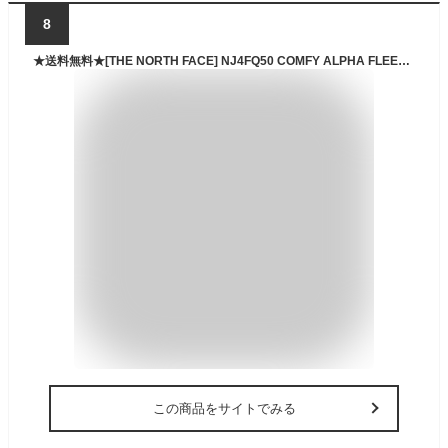
8
★送料無料★[THE NORTH FACE] NJ4FQ50 COMFY ALPHA FLEECE ZIP UP ノースフェイス ホワイトラベル WHITE LABEL フリース ジャケット ボア 起毛 暖か 韓国 限定 肌触り ブラック ベージュ 黒 新作 2024 柔らかい モフモフ レディース メンズ 男女 兼用 共用
この商品をサイトでみる