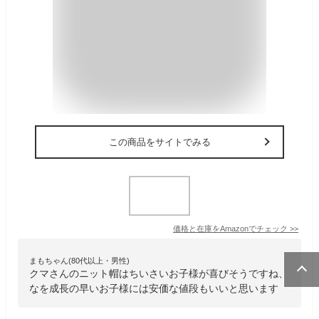
この商品をサイトでみる
価格と在庫を
Amazon
でチェック
>>
まもちゃん(80代以上・男性)
クマさんのニット帽はちいさいお子様が喜びそうですね、
なを成長の早いお子様には安価な値段もいいと思います