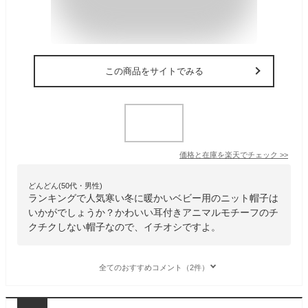
この商品をサイトでみる
価格と在庫を
楽天
でチェック
>>
どんどん(50代・男性)
ランキングで人気寒い冬に暖かいベビー用のニット帽子は
いかがでしょうか？かわいい耳付きアニマルモチーフのチ
クチクしない帽子なので、イチオシですよ。
全てのおすすめコメント（2件）