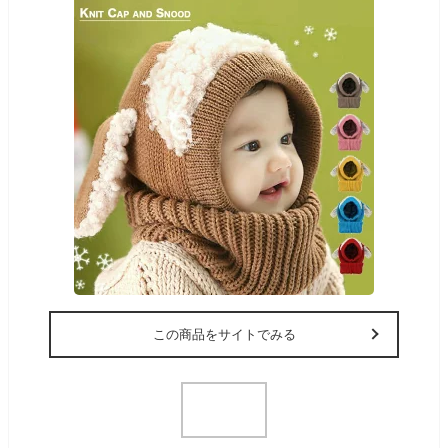
この商品をサイトでみる