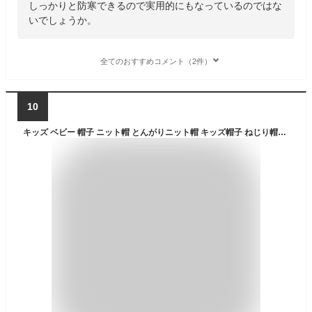
しっかりと防寒できるので実用的にもなっているのではな
いでしょうか。
全てのおすすめコメント（2件）
10
キッズ ベビー 帽子 ニット帽 とんがりニット帽 キッズ帽子 ねじり帽子 柔らかニット帽 キャップ どんぐり帽子 かわいい とんがり ねじり 子ども 女の子 男の子 秋 冬 シンプル カラフル 赤ちゃん 防寒 可愛い お揃い 親子ペア 兄弟ペア 姉妹ペア