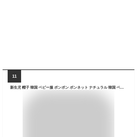
11
新生児 帽子 韓国 ベビー服 ポンポン ボンネット ナチュラル 韓国 ベビー服 女の子 韓国ベビー服 赤ちゃん ベビーファッション 男の子 春 秋 冬 baby 出産準備 出産祝い 50cm 60cm 70cm 80cm 韓国子供服 マリンキャッスル