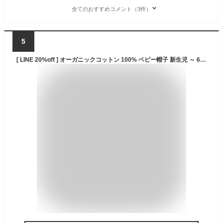
全てのおすすめコメント（3件）
5
[ LINE 20%off ] オーガニックコットン 100% ベビー帽子 新生児 ～ 6ヶ月 / 日本製 コットン 便利 グッズ ベビー 帽子 秋冬 くま うさぎ 赤ちゃん 転倒 防止 耳付き 敏感 肌にやさしい 吸湿 速乾 散歩 乳児 室内 男の子 女の子 0歳 かわいい ランキング 入賞 幼児