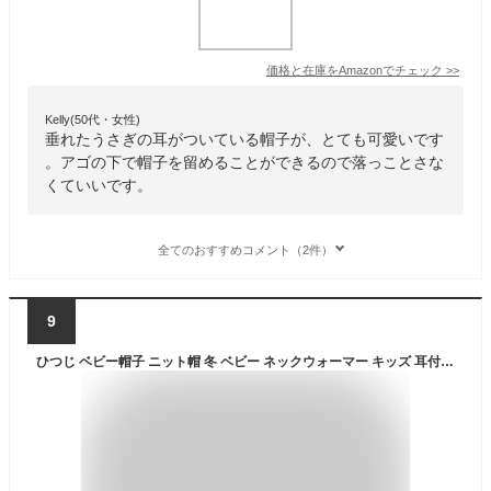
価格と在庫を
Amazon
でチェック
>>
Kelly(50代・女性)
垂れたうさぎの耳がついている帽子が、とても可愛いです
。アゴの下で帽子を留めることができるので落っことさな
くていいです。
全てのおすすめコメント（2件）
9
ひつじ ベビー帽子 ニット帽 冬 ベビー ネックウォーマー キッズ 耳付き ニット帽子 秋冬 男の子 女の子 新生児 赤ちゃん 子供 ベビー 帽子 ニット帽 あったか かわいい おしゃれ 北欧 可愛い 幼稚園 保育園 出産祝い ギフト プレゼント 【楽ギフ_○○】 【-】