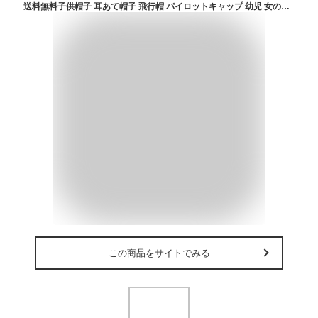
送料無料子供帽子 耳あて帽子 飛行帽 パイロットキャップ 幼児 女の子 男の子 キッズ 冬 暖かい アウトドア 防寒 ベビー小物 子供服 防寒対策 お出かけ 退院 出産祝い プレゼント 秋冬 新作
この商品をサイトでみる