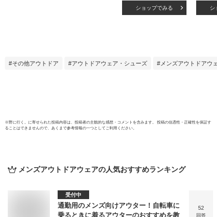
ザイン 65/35 スト
Monro
ショップでみる
シ
リートジャケット
マウ
[Lot/6510] メンズ
&ボ
男性 起毛 フリース
ーモ
暖かい アウター コ
ット
ート ジャケット 薄
ウン
手 S M L 65 35 日
カーキ
その他アウトドア
アウトドアウェア・シューズ
メンズアウトドアウ
本製 国産 メイドイ
ージュ
ンジャパン 秋 冬 プ
レー【
レゼント クリスマ
【送
ス プレゼント ギフ
ト
※
野に行く。
に寄せられた投稿内容は、投稿者の主観的な感想・コメントを含みます。 投稿の信憑性・正確性を保証す
ることはできませんので、あくまで参考情報の一つとしてご利用ください。
メンズアウトドアウェア
の人気おすすめランキング
受付中
通勤用のメンズ向けアウター！自転車に
52
乗るときに着るアウターのおすすめを教
回答