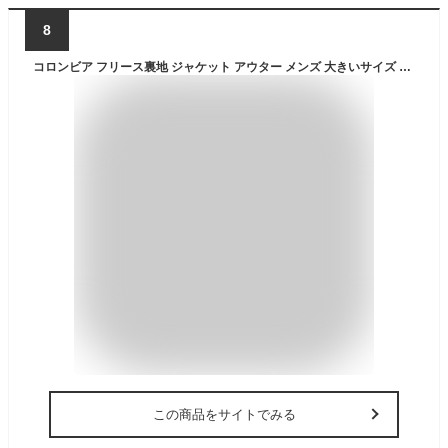
8
コロンビア フリース裏地 ジャケット アウター メンズ 大きいサイズ COLUMBIA ロマビスタフーディー LOMA VISTA HOODIE JACKET XM4292 正規品 2023秋冬新作 あす楽対応 送料無料(中国,四国,九州除く)
この商品をサイトでみる