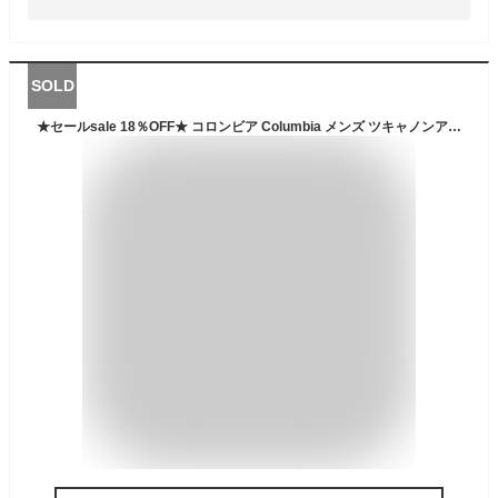
SOLD
★セールsale 18％OFF★ コロンビア Columbia メンズ ツキャノンアイルIIジャケット Tucannon Isle II Jacket ハイカーグリーン PM2761 371