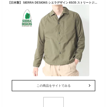
【日本製】 SIERRA DESIGNS シエラデザイン 65/35 ストリートジャケット [Lot/6510] メンズ 男性 起毛 フリース 暖かい アウター コート ジャケット 薄手 S M L 65 35 日本製 国産 メイドインジャパン 秋 冬 プレゼント クリスマス プレゼント ギフト
この商品をサイトでみる