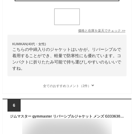
価格と在庫を
楽天
でチェック
>>
KUMIKAN(40代・女性)
こちらの中綿入りのジャケットはいかが。リバーシブルで
着用することができ、軽量で防寒性にも優れています。コ
ンパクトに折りたたみ可能で持ち運びしやすいのもいいで
すね。
全てのおすすめコメント（2件）
6
ジムマスター gymmaster リバーシブルジャケット メンズ G333630 リバーシブルマウンテンキルトフードジャケット ダウン パーカー ジャンパー ウェア アウター トップス ウェア上着 長袖 フード 中綿 防寒 キルティング アパレル 送料無料 あす楽 evid8