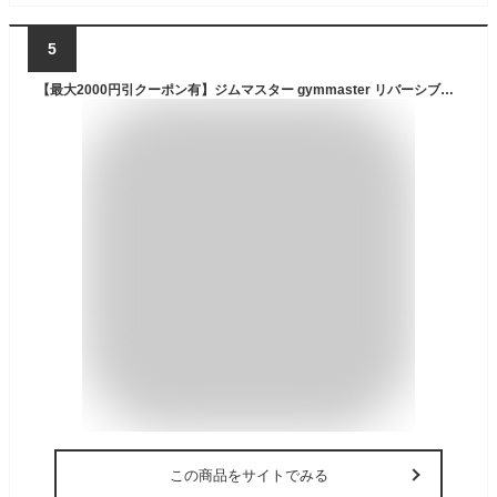
5
【最大2000円引クーポン有】ジムマスター gymmaster リバーシブルジャケット メンズ G333632 リバーシブルマウンテンキルトノーカラージャケット ダウン ジャンパー ウェア アウター トップス ウェア上着 長袖 中綿 防寒 キルティング アパレル 送料無料 あす楽 evid0
この商品をサイトでみる