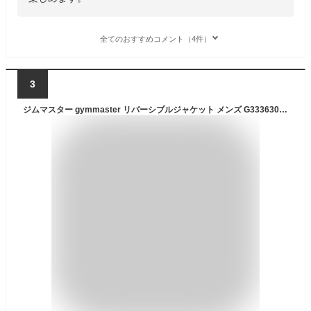
全てのおすすめコメント（4件）
3
ジムマスター gymmaster リバーシブルジャケット メンズ G333630 リバーシブルマウンテンキルトフードジャケット ダウン パーカー ジャンパー ウェア アウター トップス ウェア上着 長袖 フード 中綿 防寒 キルティング アパレル 送料無料 あす楽 evid2