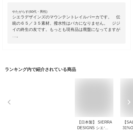
やたがらす(60代・男性)
シエラデザインズのマウンテントレイルパーカです。 伝
統の６５／３５素材。撥水性はバカになりません。 ジジ
イの終生の友です。もっとも現有品は廃盤になってますが
…。
ランキング内で紹介されている商品
【日本製】 SIERRA
【SA
DESIGNS シエラデ
31%O