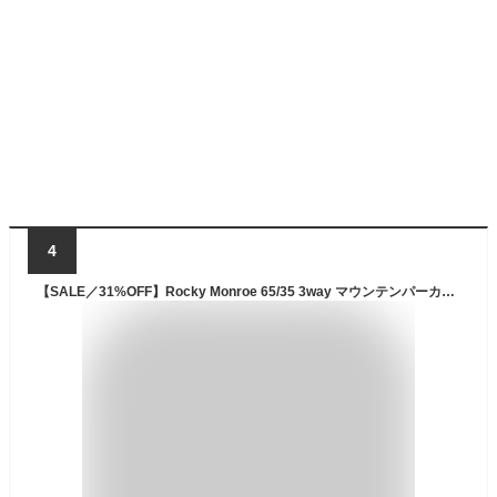
4
【SALE／31%OFF】Rocky Monroe 65/35 3way マウンテンパーカー&ボアベスト ロッキーモンロー ジャケット・アウター マウンテンパーカー カーキ ブラック ベージュ ネイビー グレー【送料無料】