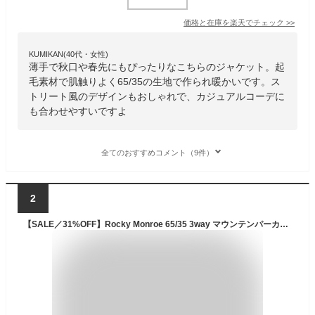
価格と在庫を
楽天
でチェック
>>
KUMIKAN(40代・女性)
薄手で秋口や春先にもぴったりなこちらのジャケット。起
毛素材で肌触りよく65/35の生地で作られ暖かいです。ス
トリート風のデザインもおしゃれで、カジュアルコーデに
も合わせやすいですよ
全てのおすすめコメント（9件）
2
【SALE／31%OFF】Rocky Monroe 65/35 3way マウンテンパーカー&ボアベスト ロッキーモンロー ジャケット・アウター マウンテンパーカー カーキ ブラック ベージュ ネイビー グレー【RBA_E】【送料無料】